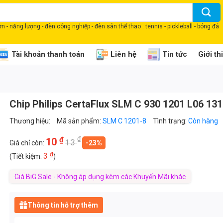
 - năng lượng - đèn công nghiệp - đèn sân thể thao : tennis - pickleball - bóng đá
Tài khoản thanh toán
Liên hệ
Tin tức
Giới th
Chip Philips CertaFlux SLM C 930 1201 L06 13
Thương hiệu:
Mã sản phẩm:
SLM C 1201-8
Tình trạng:
Còn hàng
₫
₫
10
13
Giá chỉ còn:
-23%
₫
3
(Tiết kiệm:
)
Giá BiG Sale - Không áp dụng kèm các Khuyến Mãi khác
Thông tin hỗ trợ thêm