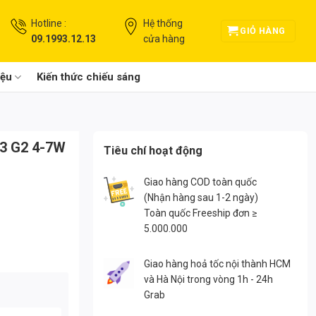
Hotline :
Hệ thống
GIỎ HÀNG
09.1993.12.13
cửa hàng
iệu
Kiến thức chiếu sáng
13 G2 4-7W
Tiêu chí hoạt động
Giao hàng COD toàn quốc
(Nhận hàng sau 1-2 ngày)
Toàn quốc Freeship đơn ≥
5.000.000
Giao hàng hoả tốc nội thành HCM
và Hà Nội trong vòng 1h - 24h
Grab