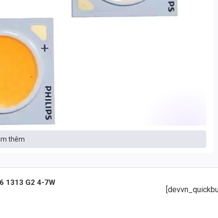
m thêm
06 1313 G2 4-7W
[devvn_quickbu