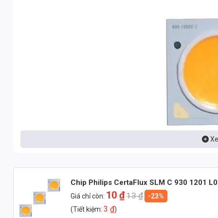
Xe
Chip Philips CertaFlux SLM C 930 1201 L
10
₫
13
₫
Giá chỉ còn:
-23%
3
₫
(Tiết kiệm:
)