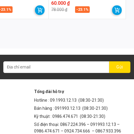
Giá
Giá
60.000
₫
gốc
hiện
-23.1%
-23.1%
78.000
₫
là:
tại
78.000 ₫.
là:
60.000 ₫.
Tổng đài hỗ trợ
Hotline :
09.1993.12.13
(08:30-21:30)
Bán hàng :
091993.12.13
(08:30-21:30)
Kỹ thuật :
0986.474.671
(08:30-21:30)
Số điện thoại: 0867.224.396 – 091993.12.13 –
0986.474.671 – 0924.734.666 – 0867.933.396