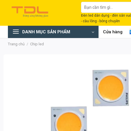
Bỏ
Tìm
qua
kiếm:
Đèn led dân dụng - đèn sân vườn
nội
- cầu lông - bóng chuyền
dung
DANH MỤC SẢN PHẨM
Cửa hàng
Trang chủ
/
Chip led