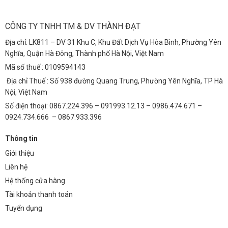
Dây LED LD2835-2 có thể được sử dụng để trang trí nội thất, chiếu
sáng gián tiếp, tạo điểm nhấn cho không gian sống.
CÔNG TY TNHH TM & DV THÀNH ĐẠT
Chiếu Sáng Sự Kiện và Quảng Cáo
Địa chỉ: LK811 – DV 31 Khu C, Khu Đất Dịch Vụ Hòa Bình, Phường Yên
Nghĩa, Quận Hà Đông, Thành phố Hà Nội, Việt Nam
Dây LED LD2835-2 được sử dụng trong các sự kiện, chương trình ca
Mã số thuế : 0109594143
nhạc, hội chợ triển lãm để tạo hiệu ứng ánh sáng ấn tượng.
Địa chỉ Thuế : Số 938 đường Quang Trung, Phường Yên Nghĩa, TP Hà
FAQ – Giải Đáp Thắc Mắc
Nội, Việt Nam
1. Dây LED LD2835-2 có tiêu chuẩn an toàn nào
Số điện thoại: 0867.224.396 – 091993.12.13 – 0986.474.671 –
không?
0924.734.666 – 0867.933.396
Dây LED LD2835-2 của Thành Đạt Led đạt các tiêu chuẩn an toàn
Thông tin
quốc tế như CE, RoHS, đảm bảo an toàn cho người sử dụng và thân
Giới thiệu
thiện với môi trường.
Liên hệ
2. Có thể sử dụng dây LED LD2835-2 ở ngoài trời
Hệ thống cửa hàng
không?
Tài khoản thanh toán
Với tiêu chuẩn chống nước IP65, dây LED LD2835-2 có thể được sử
Tuyển dụng
dụng ở ngoài trời trong điều kiện thời tiết khô ráo. Tuy nhiên, để đảm