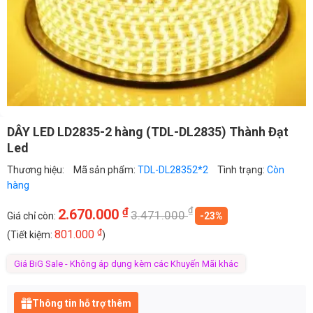
DÂY LED LD2835-2 hàng (TDL-DL2835) Thành Đạt
Led
Thương hiệu:
Mã sản phẩm:
TDL-DL28352*2
Tình trạng:
Còn
hàng
₫
₫
2.670.000
3.471.000
Giá chỉ còn:
-23%
₫
801.000
(Tiết kiệm:
)
Giá BiG Sale - Không áp dụng kèm các Khuyến Mãi khác
Thông tin hỗ trợ thêm