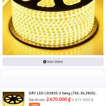
Thông Số Kỹ Thuật Chi Tiết
Xem thêm
Dây LED LD2835-2 (TDL-DL2835) được thiết kế và sản xuất với tiêu
chuẩn chất lượng cao, đảm bảo hiệu suất và độ bền vượt trội. Dưới
đây là thông số kỹ thuật chi tiết:
Nhận báo giá đèn LED – tư vấn nhanh & giá tận xưởng
DÂY LED LD2835-2 hàng (TDL-DL2835)
Nhắn: Loại đèn + Công suất + Số lượng để nhận báo giá
Thành Đạt Led
2.670.000
₫
3.471.000
₫
Giá chỉ còn:
nhanh
-23%