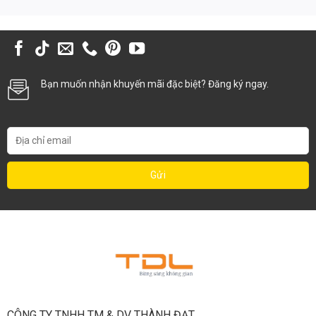
Đèn âm trần chống loá 12W có thể được sử dụng trong các nhà
xưởng, kho bãi, khu công nghiệp, bãi đỗ xe và các công trình công
nghiệp khác. Tuy nhiên, cần lựa chọn loại đèn có khả năng chống
nước và bụi để đảm bảo độ bền và an toàn.
Bạn muốn nhận khuyến mãi đặc biệt? Đăng ký ngay.
4. So Sánh Kinh Tế: Tiết Kiệm Lâu Dài
Để minh họa rõ hơn về lợi ích kinh tế của đèn âm trần chống loá 12W,
chúng ta hãy so sánh chi phí tiền điện và bảo trì sau 5 năm với đèn
huỳnh quang truyền thống (cùng độ sáng):
ĐÈN LED
ĐÈN HUỲNH
CHI PHÍ
12W
QUANG
Giá mua ban đầu (10
500.000 VNĐ
300.000 VNĐ
đèn)
Điện năng tiêu thụ (5
600.000 VNĐ
1.500.000 VNĐ
năm)
Chi phí thay thế (5 năm)
0 VNĐ
500.000 VNĐ
1.100.000
Tổng chi phí
2.300.000 VNĐ
VNĐ
CÔNG TY TNHH TM & DV THÀNH ĐẠT