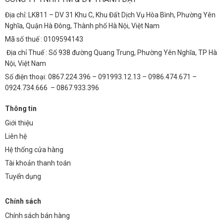
Như vậy, sau 5 năm sử dụng, chi phí tổng thể cho đèn LED 12W thấp
Địa chỉ: LK811 – DV 31 Khu C, Khu Đất Dịch Vụ Hòa Bình, Phường Yên
hơn đáng kể so với đèn huỳnh quang, chứng minh hiệu quả kinh tế
Nghĩa, Quận Hà Đông, Thành phố Hà Nội, Việt Nam
vượt trội của sản phẩm.
Mã số thuế : 0109594143
5. Hướng Dẫn Lắp Đặt Đèn Âm Trần Chống Loá 12W
Địa chỉ Thuế : Số 938 đường Quang Trung, Phường Yên Nghĩa, TP Hà
Nội, Việt Nam
Bước 1: Chuẩn bị
: Tắt nguồn điện, chuẩn bị dụng cụ (máy khoan,
Số điện thoại: 0867.224.396 – 091993.12.13 – 0986.474.671 –
tua vít, bút chì, thước đo).
0924.734.666 – 0867.933.396
Bước 2: Khoét lỗ
: Sử dụng máy khoan với mũi khoan Φ105mm
để khoét lỗ trên trần.
Thông tin
Bước 3: Kết nối dây điện
: Kết nối dây điện nguồn (220V) vào các
Giới thiệu
đầu nối của đèn. Lưu ý: Dây nóng (L) kết nối với đầu nối L, dây
Liên hệ
nguội (N) kết nối với đầu nối N.
Hệ thống cửa hàng
Bước 4: Gắn đèn
: Đẩy đèn vào lỗ đã khoét, đảm bảo đèn được cố
Tài khoản thanh toán
định chắc chắn.
Tuyển dụng
Bước 5: Kiểm tra
: Bật nguồn điện và kiểm tra xem đèn có hoạt
động bình thường không.
Chính sách
Chính sách bán hàng
FAQs: Giải Đáp Thắc Mắc