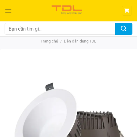
Bỏ
qua
nội
dung
Tìm
kiếm:
Trang chủ
/
Đèn dân dụng TDL