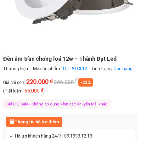
Đèn âm trần chống loá 12w – Thành Đạt Led
Thương hiệu:
Mã sản phẩm:
TDL-ATCL12
Tình trạng:
Còn hàng
₫
₫
220.000
286.000
Giá chỉ còn:
-23%
₫
66.000
(Tiết kiệm:
)
Giá BiG Sale - Không áp dụng kèm các Khuyến Mãi khác
Thông tin hỗ trợ thêm
Hỗ trợ khách hàng 24/7 : 09.1993.12.13