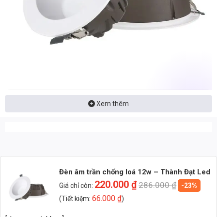
Nhận báo giá đèn LED – tư vấn nhanh & giá tận xưởng
Xem thêm
Nhắn: Loại đèn + Công suất + Số lượng để nhận báo giá
nhanh
Zalo 1 (Tư vấn chính)
Đèn âm trần chống loá 12w – Thành Đạt Led
Zalo 2 (Hỗ trợ nhanh)
220.000
₫
286.000
₫
Giá chỉ còn:
-23%
66.000
₫
(Tiết kiệm:
)
1. Thông Số Kỹ Thuật Chi Tiết