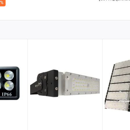
7%
g số kỹ thuật ấn tượng, đảm bảo hiệu suất và độ bền vượt trội: