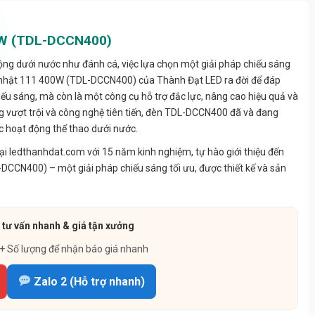
00W (TDL-DCCN400)
động dưới nước như đánh cá, việc lựa chọn một giải pháp chiếu sáng
ữ nhật 111 400W (TDL-DCCN400) của Thành Đạt LED ra đời để đáp
ếu sáng, mà còn là một công cụ hỗ trợ đắc lực, nâng cao hiệu quả và
ng vượt trội và công nghệ tiên tiến, đèn TDL-DCCN400 đã và đang
c hoạt động thể thao dưới nước.
tại ledthanhdat.com với 15 năm kinh nghiệm, tự hào giới thiệu đến
CN400) – một giải pháp chiếu sáng tối ưu, được thiết kế và sản
tư vấn nhanh & giá tận xưởng
 + Số lượng để nhận báo giá nhanh
Zalo 2 (Hỗ trợ nhanh)