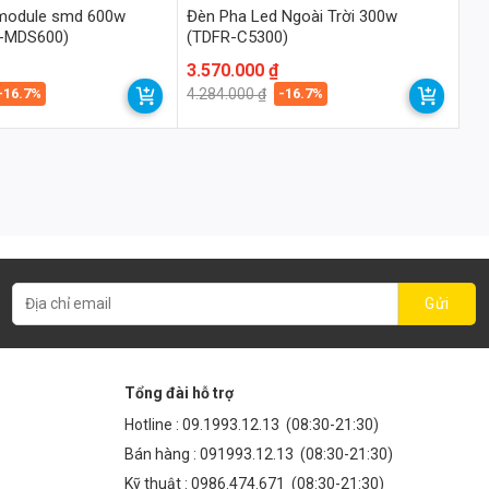
 module smd 600w
Đèn Pha Led Ngoài Trời 300w
F-MDS600)
(TDFR-C5300)
Giá
Giá
3.570.000
₫
gốc
hiện
-16.7%
-16.7%
4.284.000
₫
là:
tại
4.284.000 ₫.
là:
3.570.000 ₫.
Tổng đài hỗ trợ
Hotline :
09.1993.12.13
(08:30-21:30)
Bán hàng :
091993.12.13
(08:30-21:30)
Kỹ thuật :
0986.474.671
(08:30-21:30)