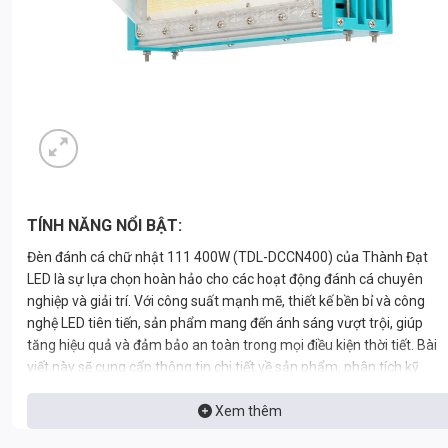
TÍNH NĂNG NỔI BẬT:
Đèn đánh cá chữ nhật 111 400W (TDL-DCCN400) của Thành Đạt
LED là sự lựa chọn hoàn hảo cho các hoạt động đánh cá chuyên
nghiệp và giải trí. Với công suất mạnh mẽ, thiết kế bền bỉ và công
nghệ LED tiên tiến, sản phẩm mang đến ánh sáng vượt trội, giúp
tăng hiệu quả và đảm bảo an toàn trong mọi điều kiện thời tiết. Bài
viết này sẽ cung cấp thông tin chi tiết về sản phẩm, phân tích kỹ
thuật, so sánh kinh tế và hướng dẫn sử dụng để bạn có thể đưa ra
quyết định sáng suốt nhất.
Xem thêm