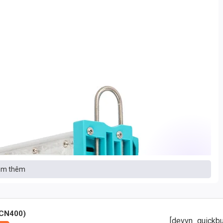
m thêm
CCN400)
[devvn_quickbu