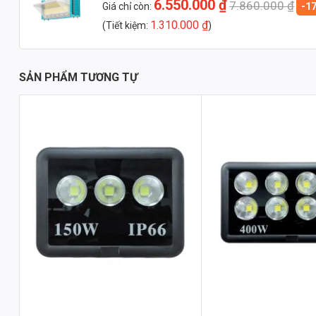
6.550.000
₫
7.860.000
₫
Giá chỉ còn:
-1
1.310.000
₫
(Tiết kiệm:
)
SẢN PHẨM TƯƠNG TỰ
Thông Số Kỹ Thuật Chi Tiết
Đèn đánh cá chữ nhật 111 400W (TDL-DCCN400) sở hữu những thôn