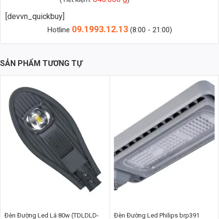
[devvn_quickbuy]
09.1993.12.13
Hotline
(8:00 - 21:00)
SẢN PHẨM TƯƠNG TỰ
Thông Số Kỹ Thuật Chi Tiết
Đèn đường lá 250W TDL-DDL250 được trang bị những thông số kỹ
thuật vượt trội, đảm bảo hiệu suất và độ bền tối ưu:
Công suất: 250W
Điện áp: 85÷265V/50÷60Hz
Quang thông: 30000lm
Nhiệt độ màu: 6500K/4000K/3000K (Ánh sáng trắng/Trung
tính/Vàng)
Chỉ số hoàn màu (CRI): 80
Tuổi thọ: 20000 giờ
Đèn Đường Led Lá 80w (TDLDLD-
Đèn Đường Led Philips brp391