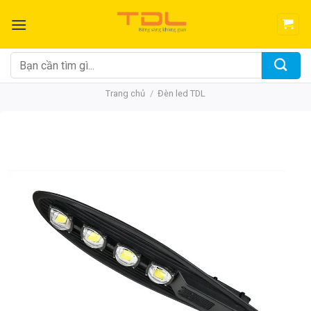
Bỏ
qua
nội
dung
Tìm
kiếm:
Trang chủ
/
Đèn led TDL