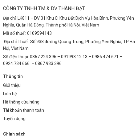
Với thiết kế hiện đại và khả năng tiết kiệm năng lượng, đèn phù hợp
với các tuyến đường đô thị, công viên, quảng trường.
CÔNG TY TNHH TM & DV THÀNH ĐẠT
Bãi Xe
Địa chỉ: LK811 – DV 31 Khu C, Khu Đất Dịch Vụ Hòa Bình, Phường Yên
Nghĩa, Quận Hà Đông, Thành phố Hà Nội, Việt Nam
Ánh sáng chất lượng cao giúp tăng cường an ninh và tạo sự thoải
Mã số thuế : 0109594143
mái cho người sử dụng bãi xe.
Địa chỉ Thuế : Số 938 đường Quang Trung, Phường Yên Nghĩa, TP Hà
Khu Công Nghiệp (KCN)
Nội, Việt Nam
Đèn đường lá 250W TDL-DDL250 đảm bảo ánh sáng đầy đủ, ổn định,
Số điện thoại: 0867.224.396 – 091993.12.13 – 0986.474.671 –
đáp ứng yêu cầu về an toàn và hiệu quả làm việc trong các khu công
0924.734.666 – 0867.933.396
nghiệp.
Thông tin
FAQ – Giải Đáp Thắc Mắc
Giới thiệu
1. Đèn đường lá 250W TDL-DDL250 có dễ dàng lắp
Liên hệ
đặt không?
Hệ thống cửa hàng
Đèn được thiết kế với cấu trúc đơn giản, dễ dàng lắp đặt và bảo trì.
Tài khoản thanh toán
Chúng tôi cung cấp đầy đủ hướng dẫn lắp đặt chi tiết và hỗ trợ kỹ
Tuyển dụng
thuật tận tình.
2. Đèn có chịu được thời tiết khắc nghiệt không?
Chính sách