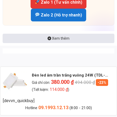
Zalo 1 (Tư vấn chính)
Zalo 2 (Hỗ trợ nhanh)
Xem thêm
Đèn led âm trần trắng vuông 24W (TDL-
ATV24) Thành Đạt Led
380.000
₫
494.000
₫
Giá chỉ còn:
-23%
114.000
₫
(Tiết kiệm:
)
[devvn_quickbuy]
09.1993.12.13
Hotline
(8:00 - 21:00)