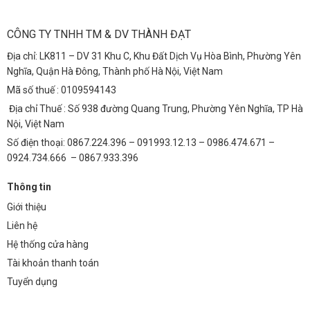
Đèn được sử dụng để chiếu sáng hầm mỏ và đường hầm, cung cấp
ánh sáng mạnh mẽ và ổn định, hỗ trợ công tác khai thác và vận
CÔNG TY TNHH TM & DV THÀNH ĐẠT
chuyển.
Địa chỉ: LK811 – DV 31 Khu C, Khu Đất Dịch Vụ Hòa Bình, Phường Yên
Những Câu Hỏi Thường Gặp (FAQs)
Nghĩa, Quận Hà Đông, Thành phố Hà Nội, Việt Nam
Đèn Pha Chống Nổ Cao Cấp 200W có những chứng
Mã số thuế : 0109594143
Địa chỉ Thuế : Số 938 đường Quang Trung, Phường Yên Nghĩa, TP Hà
nhận an toàn nào?
Nội, Việt Nam
Đèn đạt các tiêu chuẩn chống nổ ATEX, IECEx, đảm bảo an toàn
Số điện thoại: 0867.224.396 – 091993.12.13 – 0986.474.671 –
tuyệt đối trong môi trường nguy hiểm.
0924.734.666 – 0867.933.396
Đèn có khả năng hoạt động ổn định trong điều kiện
Thông tin
nhiệt độ cao không?
Giới thiệu
Đèn được thiết kế để hoạt động ổn định trong dải nhiệt độ rộng, từ
Liên hệ
-30°C đến +60°C.
Hệ thống cửa hàng
Tôi có thể điều chỉnh góc chiếu sáng của đèn
Tài khoản thanh toán
không?
Tuyển dụng
Có, đèn có thể điều chỉnh góc chiếu sáng để phù hợp với các ứng