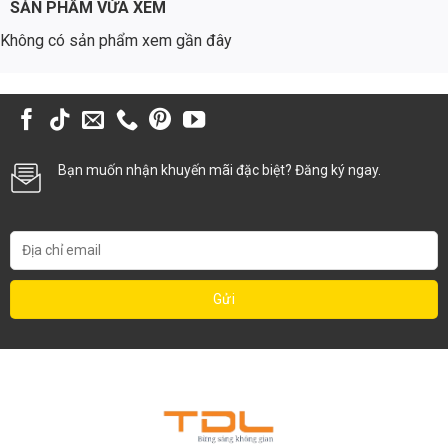
SẢN PHẨM VỪA XEM
Ứng Dụng Đa Dạng của Đèn Pha Chống Nổ 200W
Không có sản phẩm xem gần đây
Khu Công Nghiệp và Nhà Máy
Đèn được sử dụng để chiếu sáng các khu vực sản xuất, kho bãi,
đường đi trong nhà máy, đảm bảo an toàn và hiệu quả làm việc.
Đường Liên Thôn và Đô Thị
Bạn muốn nhận khuyến mãi đặc biệt? Đăng ký ngay.
Đèn được lắp đặt trên các cột đèn chiếu sáng đường liên thôn, đường
đô thị, cung cấp ánh sáng mạnh mẽ và đồng đều, tăng cường an ninh
và giao thông.
Bãi Đậu Xe
Đèn được sử dụng để chiếu sáng bãi đậu xe, giúp người lái xe dễ
dàng quan sát và di chuyển, đảm bảo an toàn.
Trạm Xăng Dầu và Cửa Hàng Khí
Đèn được lắp đặt tại các trạm xăng dầu và cửa hàng khí, đảm bảo an
toàn tuyệt đối trong môi trường có nguy cơ cháy nổ cao.
Hầm Mỏ và Đường Hầm