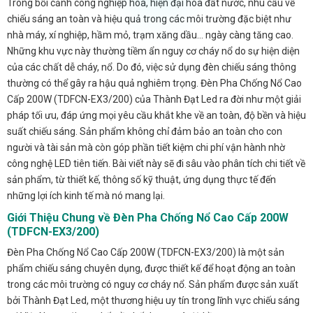
Trong bối cảnh công nghiệp hóa, hiện đại hóa đất nước, nhu cầu về
chiếu sáng an toàn và hiệu quả trong các môi trường đặc biệt như
nhà máy, xí nghiệp, hầm mỏ, trạm xăng dầu… ngày càng tăng cao.
Những khu vực này thường tiềm ẩn nguy cơ cháy nổ do sự hiện diện
của các chất dễ cháy, nổ. Do đó, việc sử dụng đèn chiếu sáng thông
thường có thể gây ra hậu quả nghiêm trọng. Đèn Pha Chống Nổ Cao
Cấp 200W (TDFCN-EX3/200) của Thành Đạt Led ra đời như một giải
pháp tối ưu, đáp ứng mọi yêu cầu khắt khe về an toàn, độ bền và hiệu
suất chiếu sáng. Sản phẩm không chỉ đảm bảo an toàn cho con
người và tài sản mà còn góp phần tiết kiệm chi phí vận hành nhờ
công nghệ LED tiên tiến. Bài viết này sẽ đi sâu vào phân tích chi tiết về
sản phẩm, từ thiết kế, thông số kỹ thuật, ứng dụng thực tế đến
những lợi ích kinh tế mà nó mang lại.
Giới Thiệu Chung về Đèn Pha Chống Nổ Cao Cấp 200W
(TDFCN-EX3/200)
Đèn Pha Chống Nổ Cao Cấp 200W (TDFCN-EX3/200) là một sản
phẩm chiếu sáng chuyên dụng, được thiết kế để hoạt động an toàn
trong các môi trường có nguy cơ cháy nổ. Sản phẩm được sản xuất
bởi Thành Đạt Led, một thương hiệu uy tín trong lĩnh vực chiếu sáng