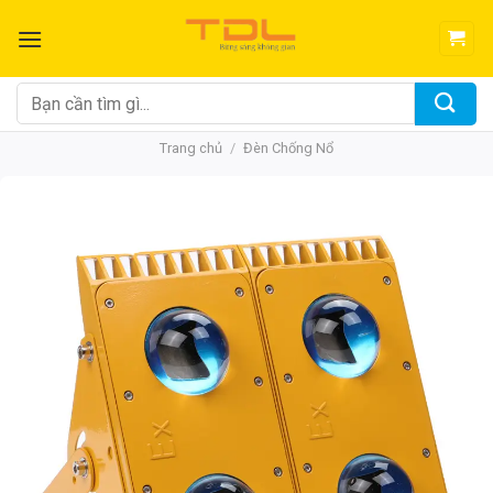
Bỏ
qua
nội
dung
Tìm
kiếm:
Trang chủ
/
Đèn Chống Nổ