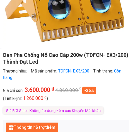
Đèn Pha Chống Nổ Cao Cấp 200w (TDFCN- EX3/200)
Thành Đạt Led
Thương hiệu:
Mã sản phẩm:
TDFCN- EX3/200
Tình trạng:
Còn
hàng
₫
₫
3.600.000
4.860.000
Giá chỉ còn:
-26%
₫
1.260.000
(Tiết kiệm:
)
Giá BiG Sale - Không áp dụng kèm các Khuyến Mãi khác
Thông tin hỗ trợ thêm