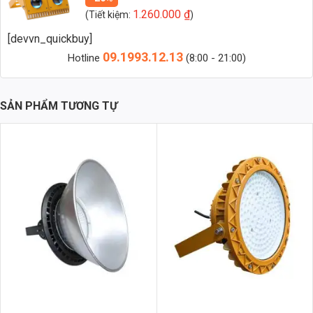
1.260.000
₫
(Tiết kiệm:
)
[devvn_quickbuy]
09.1993.12.13
Hotline
(8:00 - 21:00)
SẢN PHẨM TƯƠNG TỰ
Phân Tích Kỹ Thuật Chi Tiết
Vật Liệu và Thiết Kế
Đèn được chế tạo từ hợp kim nhôm ADC12 chất lượng cao, đảm bảo
độ bền bỉ và khả năng tản nhiệt hiệu quả. Thiết kế kín khít, chống bụi
và nước đạt tiêu chuẩn IP66, IP67, giúp bảo vệ các linh kiện bên trong
khỏi các tác động từ môi trường bên ngoài. Vỏ đèn được xử lý bề mặt
bằng công nghệ sơn tĩnh điện, chống ăn mòn và oxy hóa, đảm bảo