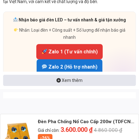
tại Việt Nam, với cam kết về chất lượng và độ bền.
Nhận báo giá đèn LED – tư vấn nhanh & giá tận xưởng
Nhắn: Loại đèn + Công suất + Số lượng để nhận báo giá
nhanh
Zalo 1 (Tư vấn chính)
Zalo 2 (Hỗ trợ nhanh)
Xem thêm
Đèn Pha Chống Nổ Cao Cấp 200w (TDFCN-
EX3/200) Thành Đạt Led
3.600.000
₫
4.860.000
₫
Giá chỉ còn:
-26%