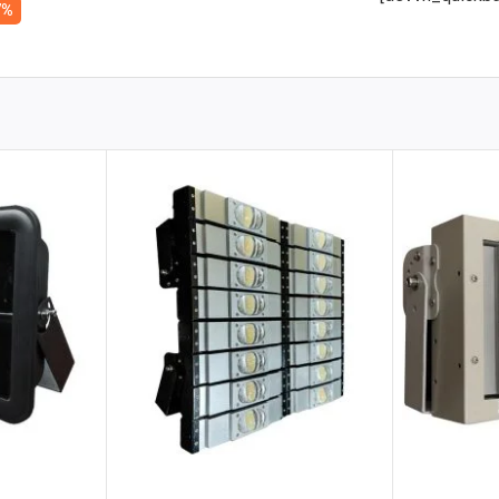
7%
tư vấn nhanh & giá tận xưởng
 + Số lượng để nhận báo giá nhanh
Zalo 2 (Hỗ trợ nhanh)
kế để đáp ứng nhu cầu chiếu sáng cho các không gian rộng lớn,
n là 305*75*120mm với trọng lượng 2000g, đảm bảo sự chắc chắn và
iệu hợp kim nhôm ADC12, có khả năng tản nhiệt tuyệt vời, giúp kéo dài