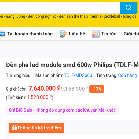
 - năng lượng - đèn công nghiệp - đèn sân thể thao : tennis - pickleball - bóng đá
Tài khoản thanh toán
Liên hệ
Tin tức
Giới th
Đèn pha led module smd 600w Philips (TDLF-
Thương hiệu:
Mã sản phẩm:
TDLF-MDS600
Tình trạng:
Còn hàng
₫
₫
7.640.000
9.168.000
Giá chỉ còn:
-17%
₫
1.528.000
(Tiết kiệm:
)
Giá BiG Sale - Không áp dụng kèm các Khuyến Mãi khác
Thông tin hỗ trợ thêm