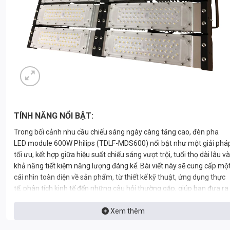
TÍNH NĂNG NỔI BẬT:
Trong bối cảnh nhu cầu chiếu sáng ngày càng tăng cao, đèn pha
LED module 600W Philips (TDLF-MDS600) nổi bật như một giải phá
tối ưu, kết hợp giữa hiệu suất chiếu sáng vượt trội, tuổi thọ dài lâu và
khả năng tiết kiệm năng lượng đáng kể. Bài viết này sẽ cung cấp mộ
cái nhìn toàn diện về sản phẩm, từ thiết kế kỹ thuật, ứng dụng thực
tế, phân tích kinh tế đến những câu hỏi thường gặp, giúp bạn đưa ra
quyết định sáng suốt nhất cho dự án chiếu sáng của mình. Được
phân phối chính thức tại **
Thành Đạt LED
Xem thêm
**, sản phẩm cam kết
chất lượng và dịch vụ hỗ trợ tốt nhất.