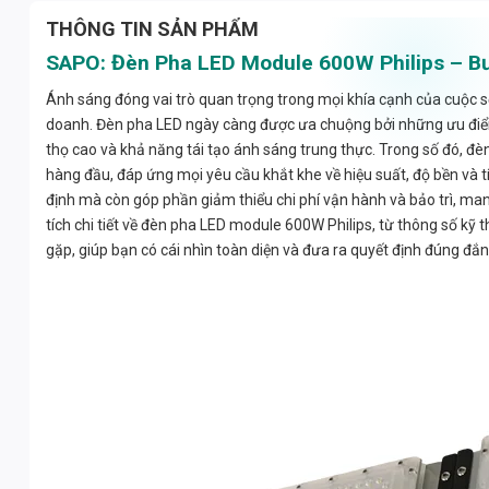
THÔNG TIN SẢN PHẨM
SAPO: Đèn Pha LED Module 600W Philips – Bư
Ánh sáng đóng vai trò quan trọng trong mọi khía cạnh của cuộc s
doanh. Đèn pha LED ngày càng được ưa chuộng bởi những ưu điểm vư
thọ cao và khả năng tái tạo ánh sáng trung thực. Trong số đó, 
hàng đầu, đáp ứng mọi yêu cầu khắt khe về hiệu suất, độ bền v
định mà còn góp phần giảm thiểu chi phí vận hành và bảo trì, mang 
tích chi tiết về đèn pha LED module 600W Philips, từ thông số kỹ 
gặp, giúp bạn có cái nhìn toàn diện và đưa ra quyết định đúng đắn