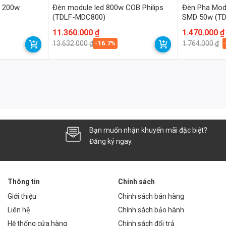
i 200w
Đèn module led 800w COB Philips
Đèn Pha Mod
(TDLF-MDC800)
SMD 50w (T
Giá
Giá
11.360.000
₫
Giá
Giá
1.470.000
₫
gốc
hiện
gốc
hiện
-16.7%
13.632.000
₫
1.764.000
₫
là:
tại
là:
tại
13.632.000 ₫.
là:
1.764.000 ₫.
là:
130lm/W).
11.360.000 ₫.
1.470.000 ₫.
i thọ cao.
Bạn muốn nhận khuyến mãi đặc biệt?
Đăng ký ngay.
Thông tin
Chính sách
ộng.
Giới thiệu
Chính sách bán hàng
K).
Liên hệ
Chính sách bảo hành
Hệ thống cửa hàng
Chính sách đổi trả