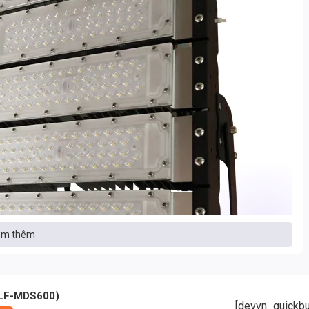
m thêm
DLF-MDS600)
[devvn_quickbu