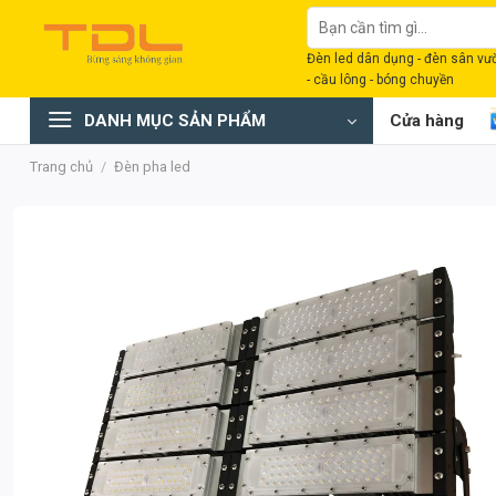
Bỏ
Tìm
qua
kiếm:
Đèn led dân dụng - đèn sân vườn
nội
- cầu lông - bóng chuyền
dung
DANH MỤC SẢN PHẨM
Cửa hàng
Trang chủ
/
Đèn pha led