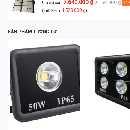
7.640.000
₫
9.168.000
₫
Giá chỉ còn:
-1
1.528.000
₫
(Tiết kiệm:
)
SẢN PHẨM TƯƠNG TỰ
Nhận báo giá đèn LED – 
Nhắn: Loại đèn + Công suất
Zalo 1 (Tư vấn chính)
1. Thiết Kế và Thông Số Kỹ Thuật Chi Tiết
Đèn pha LED module SMD 600W Philips (TDLF-MDS600) được thiết 
đòi hỏi cường độ ánh sáng cao và độ bền bỉ. Kích thước của đè
dễ dàng lắp đặt. Điểm nổi bật trong thiết kế là việc sử dụng vật l