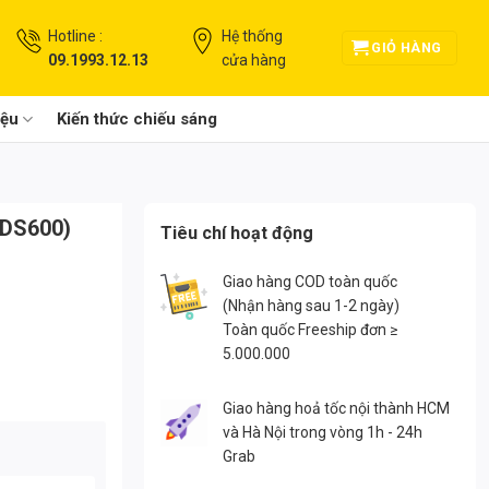
Hotline :
Hệ thống
GIỎ HÀNG
09.1993.12.13
cửa hàng
iệu
Kiến thức chiếu sáng
MDS600)
Tiêu chí hoạt động
Giao hàng COD toàn quốc
(Nhận hàng sau 1-2 ngày)
Toàn quốc Freeship đơn ≥
5.000.000
Giao hàng hoả tốc nội thành HCM
và Hà Nội trong vòng 1h - 24h
Grab