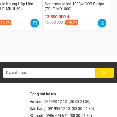
ule Khung Hộp Liền
Đèn module led 1000w COB Philips
DLF-MKHL50)
(TDLF-MD1000)
Giá
Giá
13.800.000
₫
gốc
hiện
-16.7%
-16.7%
16.560.000
₫
là:
tại
16.560.000 ₫.
là:
13.800.000 ₫.
Tổng đài hỗ trợ
Hotline :
09.1993.12.13
(08:30-21:30)
Bán hàng :
091993.12.13
(08:30-21:30)
Kỹ thuật :
0986.474.671
(08:30-21:30)