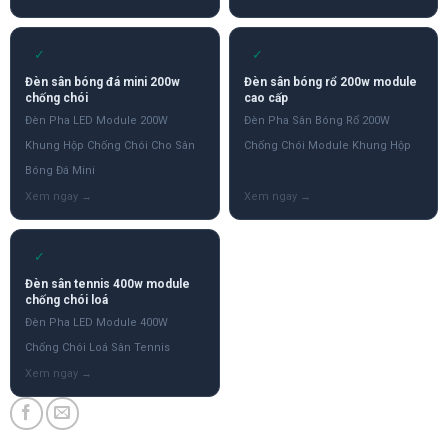
✓
✓
Đèn sân bóng đá mini 200w
Đèn sân bóng rổ 200w module
chống chói
cao cấp
Đèn Pha LED Module 200W
Đèn Pha Sân Bóng Rổ 200W
Khung Hộp Chống Chói Cho Sân
Chống Chói Module Khung Hộp
Bóng Đá Mini
✓
Đèn sân tennis 400w module
chống chói loá
Đèn Pha LED Module 400W
Chống Chói Loá Sân Tennis