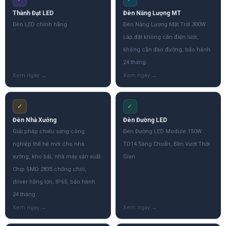
Thành Đạt LED
Đèn Năng Lượng MT
Đèn LED chính hãng
Đèn Năng Lượng Mặt Trời 300W
Lắp đặt không cần điện lưới,
không cần đào đường, bảo hành
24 tháng.
✓
✓
Đèn Nhà Xưởng
Đèn Đường LED
Giải pháp chiếu sáng công
Đèn Đường LED Module 150W
nghiệp thế hệ mới cho nhà
TD14 Sáng Chuẩn, Bền Vượt Thời
xưởng, kho bãi, nhà máy sản xuất.
Gian
Chip SMD 2835 chống chói,
driver hãng lớn, IP65, bảo hành
24 tháng.