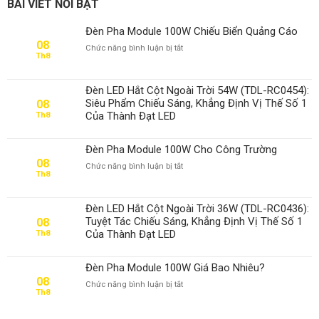
BÀI VIẾT NỔI BẬT
Đèn Pha Module 100W Chiếu Biển Quảng Cáo
08
ở
Chức năng bình luận bị tắt
Th8
Đèn
Pha
Module
Đèn LED Hắt Cột Ngoài Trời 54W (TDL-RC0454):
100W
Siêu Phẩm Chiếu Sáng, Khẳng Định Vị Thế Số 1
08
Chiếu
Của Thành Đạt LED
Th8
Biển
Quảng
Cáo
Đèn Pha Module 100W Cho Công Trường
08
ở
Chức năng bình luận bị tắt
Th8
Đèn
Pha
Module
Đèn LED Hắt Cột Ngoài Trời 36W (TDL-RC0436):
100W
Tuyệt Tác Chiếu Sáng, Khẳng Định Vị Thế Số 1
08
Cho
Của Thành Đạt LED
Th8
Công
Trường
Đèn Pha Module 100W Giá Bao Nhiêu?
08
ở
Chức năng bình luận bị tắt
Th8
Đèn
Pha