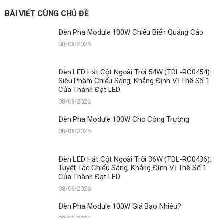
Module
100W
BÀI VIẾT CÙNG CHỦ ĐỀ
Giá
Bao
Đèn Pha Module 100W Chiếu Biển Quảng Cáo
Nhiêu?
08/08/2026
Đèn LED Hắt Cột Ngoài Trời 54W (TDL-RC0454):
Siêu Phẩm Chiếu Sáng, Khẳng Định Vị Thế Số 1
Của Thành Đạt LED
08/08/2026
Đèn Pha Module 100W Cho Công Trường
08/08/2026
Đèn LED Hắt Cột Ngoài Trời 36W (TDL-RC0436):
Tuyệt Tác Chiếu Sáng, Khẳng Định Vị Thế Số 1
Của Thành Đạt LED
08/08/2026
Đèn Pha Module 100W Giá Bao Nhiêu?