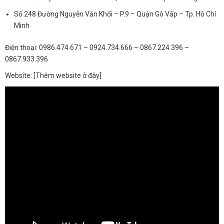
Số 248 Đường Nguyễn Văn Khối – P.9 – Quận Gò Vấp – Tp. Hồ Chí
Minh
Điện thoại: 0986.474.671 – 0924.734.666 – 0867.224.396 –
0867.933.396
Website: [Thêm website ở đây]