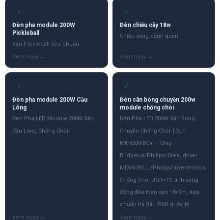
✓
✓
Đèn pha module 200W
Đèn chiếu cây 18w
Pickleball
Chiếu sáng cảnh quan
Sân Pickleball tiêu chuẩn
✓
✓
Đèn pha module 200W Cầu
Đèn sân bóng chuyền 200w
Lông
module chống chói
Đèn Pha LED Module 200W Sân
Đèn Pha LED 200W Sân Bóng
Cầu Lông Chống Chói
Chuyền Chống Chói TDLF-
MKH200-BCV — Chip
Bridgelux/Philips/Cree, driver
MEAN WELL/Philips/Inventronics.
Chống chói UGR<19, ánh sáng
đồng đều toàn sân 18×9m, tiêu
chuẩn thi đấu FIVB quốc tế