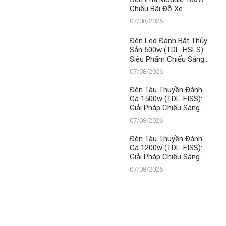
Chiếu Bãi Đỗ Xe
07/08/2026
Đèn Led Đánh Bắt Thủy
Sản 500w (TDL-HSLS):
Siêu Phẩm Chiếu Sáng
Từ Thanh Đạt LED –
07/08/2026
Chìa Khóa Thành Công
Đèn Tàu Thuyền Đánh
Cá 1500w (TDL-FISS):
Giải Pháp Chiếu Sáng
Tối Ưu, Khẳng Định Vị
07/08/2026
Thế Số 1 Thanh Đạt LED
Đèn Tàu Thuyền Đánh
Cá 1200w (TDL-FISS):
Giải Pháp Chiếu Sáng
Đỉnh Cao, Khẳng Định Vị
07/08/2026
Thế Số 1 Thanh Đạt LED