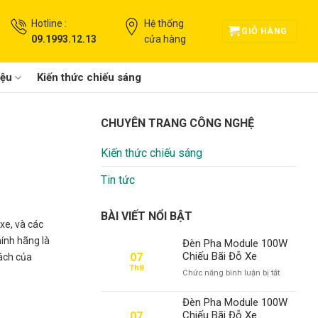
Hotline :
Hệ thống
GIỎ HÀNG
09.1993.12.13
cửa hàng
iệu
Kiến thức chiếu sáng
CHUYÊN TRANG CÔNG NGHỆ
Kiến thức chiếu sáng
Tin tức
BÀI VIẾT NỔI BẬT
xe, và các
ính hãng là
Đèn Pha Module 100W
Chiếu Bãi Đỗ Xe
07
ách của
Th8
ở
Chức năng bình luận bị tắt
Đèn
Pha
Đèn Pha Module 100W
Module
Chiếu Bãi Đỗ Xe
07