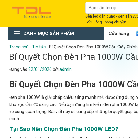
Bỏ
Tìm
qua
kiếm:
Đèn led dân dụng - đèn sân vườn
nội
- cầu lông - bóng chuyền
dung
DANH MỤC SẢN PHẨM
Cửa hàng
Trang chủ
-
Tin tức
-
Bí Quyết Chọn Đèn Pha 1000W Cầu Giấy Chính
Bí Quyết Chọn Đèn Pha 1000W Cầu
Đăng vào
22/01/2026
bởi
admin
Bí Quyết Chọn Đèn Pha 1000W Cầ
Đèn pha 1000W là giải pháp chiếu sáng mạnh mẽ, được ứng dụng rộn
khu vực cần độ sáng cao. Nếu bạn đang tìm kiếm đèn pha 1000W tại 
vô cùng quan trọng. Bài viết này sẽ cung cấp những bí quyết giúp
mình.
Tại Sao Nên Chọn Đèn Pha 1000W LED?