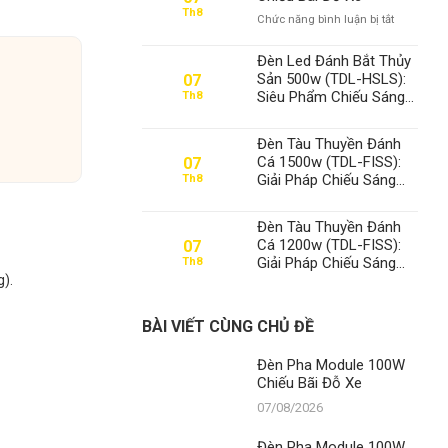
100W
Th8
ở
Chức năng bình luận bị tắt
Chiếu
Đèn
Bãi
Pha
Đỗ
Đèn Led Đánh Bắt Thủy
Module
Xe
Sản 500w (TDL-HSLS):
07
100W
Siêu Phẩm Chiếu Sáng
Th8
Chiếu
Từ Thanh Đạt LED –
Bãi
Chìa Khóa Thành Công
Đỗ
Đèn Tàu Thuyền Đánh
Xe
Cá 1500w (TDL-FISS):
07
Giải Pháp Chiếu Sáng
Th8
Tối Ưu, Khẳng Định Vị
Thế Số 1 Thanh Đạt LED
Đèn Tàu Thuyền Đánh
Cá 1200w (TDL-FISS):
07
Giải Pháp Chiếu Sáng
Th8
g).
Đỉnh Cao, Khẳng Định Vị
Thế Số 1 Thanh Đạt LED
BÀI VIẾT CÙNG CHỦ ĐỀ
Đèn Pha Module 100W
Chiếu Bãi Đỗ Xe
07/08/2026
Đèn Pha Module 100W