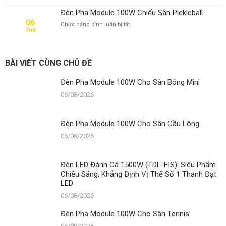
Module
Đèn Pha Module 100W Chiếu Sân Pickleball
100W
06
ở
Chức năng bình luận bị tắt
Cho
Th8
Đèn
Sân
Pha
Tennis
Module
100W
BÀI VIẾT CÙNG CHỦ ĐỀ
Chiếu
Sân
Đèn Pha Module 100W Cho Sân Bóng Mini
Pickleball
06/08/2026
Đèn Pha Module 100W Cho Sân Cầu Lông
06/08/2026
Đèn LED Đánh Cá 1500W (TDL-FIS): Siêu Phẩm
Chiếu Sáng, Khẳng Định Vị Thế Số 1 Thanh Đạt
LED
06/08/2026
Đèn Pha Module 100W Cho Sân Tennis