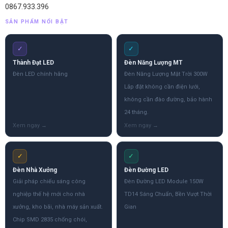
0867.933.396
SẢN PHẨM NỔI BẬT
✓
✓
Thành Đạt LED
Đèn Năng Lượng MT
Đèn LED chính hãng
Đèn Năng Lượng Mặt Trời 300W
Lắp đặt không cần điện lưới,
không cần đào đường, bảo hành
24 tháng.
✓
✓
Đèn Nhà Xưởng
Đèn Đường LED
Giải pháp chiếu sáng công
Đèn Đường LED Module 150W
nghiệp thế hệ mới cho nhà
TD14 Sáng Chuẩn, Bền Vượt Thời
xưởng, kho bãi, nhà máy sản xuất.
Gian
Chip SMD 2835 chống chói,