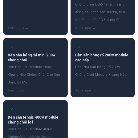
Chống chói UGR<19, ánh sáng
đồng đều toàn sân 18×9m, tiêu
chuẩn thi đấu FIVB quốc tế
✓
✓
Đèn sân bóng đá mini 200w
Đèn sân bóng rổ 200w module
chống chói
cao cấp
Đèn Pha LED Module 200W
Đèn Pha Sân Bóng Rổ 200W
Khung Hộp Chống Chói Cho Sân
Chống Chói Module Khung Hộp
Bóng Đá Mini
✓
Đèn sân tennis 400w module
chống chói loá
Đèn Pha LED Module 400W
Chống Chói Loá Sân Tennis