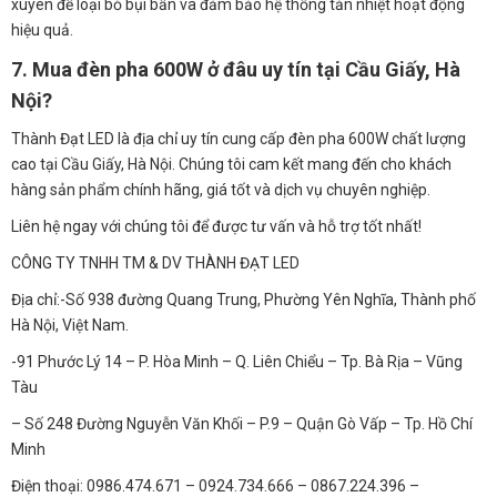
xuyên để loại bỏ bụi bẩn và đảm bảo hệ thống tản nhiệt hoạt động
hiệu quả.
7. Mua đèn pha 600W ở đâu uy tín tại Cầu Giấy, Hà
Nội?
Thành Đạt LED là địa chỉ uy tín cung cấp đèn pha 600W chất lượng
cao tại Cầu Giấy, Hà Nội. Chúng tôi cam kết mang đến cho khách
hàng sản phẩm chính hãng, giá tốt và dịch vụ chuyên nghiệp.
Liên hệ ngay với chúng tôi để được tư vấn và hỗ trợ tốt nhất!
CÔNG TY TNHH TM & DV THÀNH ĐẠT LED
Địa chỉ:-Số 938 đường Quang Trung, Phường Yên Nghĩa, Thành phố
Hà Nội, Việt Nam.
-91 Phước Lý 14 – P. Hòa Minh – Q. Liên Chiểu – Tp. Bà Rịa – Vũng
Tàu
– Số 248 Đường Nguyễn Văn Khối – P.9 – Quận Gò Vấp – Tp. Hồ Chí
Minh
Điện thoại: 0986.474.671 – 0924.734.666 – 0867.224.396 –