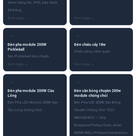
driver hãng lớn, IP65, bảo hành
24 tháng.
✓
✓
Đèn pha module 200W
Đèn chiếu cây 18w
Pickleball
Chiếu sáng cảnh quan
Sân Pickleball tiêu chuẩn
✓
✓
Đèn pha module 200W Cầu
Đèn sân bóng chuyền 200w
Lông
module chống chói
Đèn Pha LED Module 200W Sân
Đèn Pha LED 200W Sân Bóng
Cầu Lông Chống Chói
Chuyền Chống Chói TDLF-
MKH200-BCV — Chip
Bridgelux/Philips/Cree, driver
MEAN WELL/Philips/Inventronics.