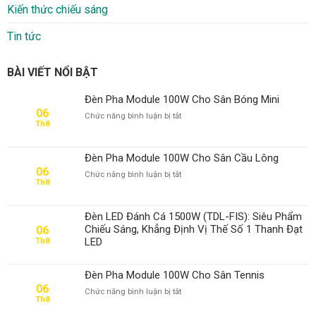
Kiến thức chiếu sáng
Tin tức
BÀI VIẾT NỔI BẬT
Đèn Pha Module 100W Cho Sân Bóng Mini
06
ở
Chức năng bình luận bị tắt
Th8
Đèn
Pha
Module
Đèn Pha Module 100W Cho Sân Cầu Lông
100W
06
ở
Chức năng bình luận bị tắt
Cho
Th8
Đèn
Sân
Pha
Bóng
Module
Mini
Đèn LED Đánh Cá 1500W (TDL-FIS): Siêu Phẩm
100W
Chiếu Sáng, Khẳng Định Vị Thế Số 1 Thanh Đạt
06
Cho
LED
Th8
Sân
Cầu
Lông
Đèn Pha Module 100W Cho Sân Tennis
06
ở
Chức năng bình luận bị tắt
Th8
Đèn
Pha