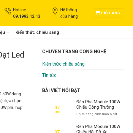
Hotline :
Hệ thống
GIỎ HÀNG
09.1993.12.13
cửa hàng
iệu
Kiến thức chiếu sáng
CHUYÊN TRANG CÔNG NGHỆ
Đạt Led
Kiến thức chiếu sáng
Tin tức
BÀI VIẾT NỔI BẬT
LED 50W đang
iệc lựa chọn
Đèn Pha Module 100W
Chiếu Công Trường
07
 50W phù hợp
Th8
ở
Chức năng bình luận bị tắt
Đèn
Pha
Đèn Pha Module 100W
Module
Chiếu Bãi Đỗ Xe
07