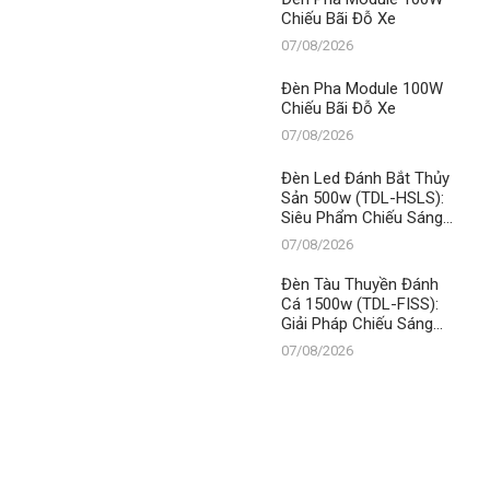
Chiếu Bãi Đỗ Xe
07/08/2026
Đèn Pha Module 100W
Chiếu Bãi Đỗ Xe
07/08/2026
Đèn Led Đánh Bắt Thủy
Sản 500w (TDL-HSLS):
Siêu Phẩm Chiếu Sáng
Từ Thanh Đạt LED –
07/08/2026
Chìa Khóa Thành Công
Đèn Tàu Thuyền Đánh
Cá 1500w (TDL-FISS):
Giải Pháp Chiếu Sáng
Tối Ưu, Khẳng Định Vị
07/08/2026
Thế Số 1 Thanh Đạt LED