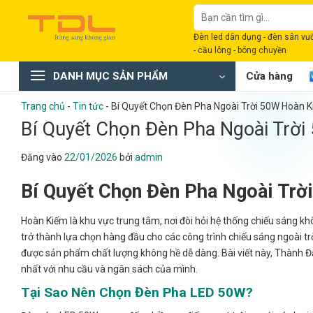
Bỏ
Tìm
qua
kiếm:
Đèn led dân dụng - đèn sân vườn
nội
- cầu lông - bóng chuyền
dung
DANH MỤC SẢN PHẨM
Cửa hàng
Trang chủ
-
Tin tức
-
Bí Quyết Chọn Đèn Pha Ngoài Trời 50W Hoàn K
Bí Quyết Chọn Đèn Pha Ngoài Trời
Đăng vào
22/01/2026
bởi
admin
Bí Quyết Chọn Đèn Pha Ngoài Tr
Hoàn Kiếm là khu vực trung tâm, nơi đòi hỏi hệ thống chiếu sáng k
trở thành lựa chọn hàng đầu cho các công trình chiếu sáng ngoài trờ
được sản phẩm chất lượng không hề dễ dàng. Bài viết này, Thành Đ
nhất với nhu cầu và ngân sách của mình.
Tại Sao Nên Chọn Đèn Pha LED 50W?