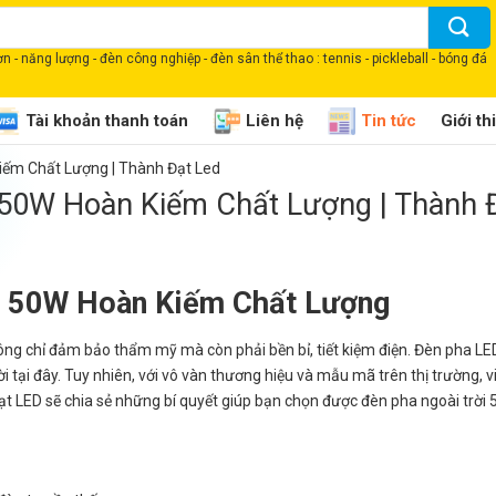
 - năng lượng - đèn công nghiệp - đèn sân thể thao : tennis - pickleball - bóng đá
Tài khoản thanh toán
Liên hệ
Tin tức
Giới th
iếm Chất Lượng | Thành Đạt Led
 50W Hoàn Kiếm Chất Lượng | Thành 
ời 50W Hoàn Kiếm Chất Lượng
hông chỉ đảm bảo thẩm mỹ mà còn phải bền bỉ, tiết kiệm điện. Đèn pha 
i tại đây. Tuy nhiên, với vô vàn thương hiệu và mẫu mã trên thị trường, v
ạt LED sẽ chia sẻ những bí quyết giúp bạn chọn được đèn pha ngoài trời