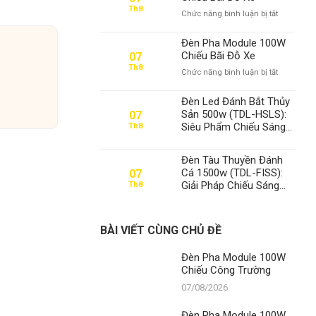
100W
Th8
ở
Chức năng bình luận bị tắt
Chiếu
Đèn
Công
Pha
Trường
Đèn Pha Module 100W
Module
Chiếu Bãi Đỗ Xe
07
100W
Th8
ở
Chức năng bình luận bị tắt
Chiếu
Đèn
Bãi
Pha
Đỗ
Đèn Led Đánh Bắt Thủy
Module
Xe
Sản 500w (TDL-HSLS):
07
100W
Siêu Phẩm Chiếu Sáng
Th8
Chiếu
Từ Thanh Đạt LED –
Bãi
Chìa Khóa Thành Công
Đỗ
Đèn Tàu Thuyền Đánh
Xe
Cá 1500w (TDL-FISS):
07
Giải Pháp Chiếu Sáng
Th8
Tối Ưu, Khẳng Định Vị
Thế Số 1 Thanh Đạt LED
BÀI VIẾT CÙNG CHỦ ĐỀ
Đèn Pha Module 100W
Chiếu Công Trường
07/08/2026
Đèn Pha Module 100W