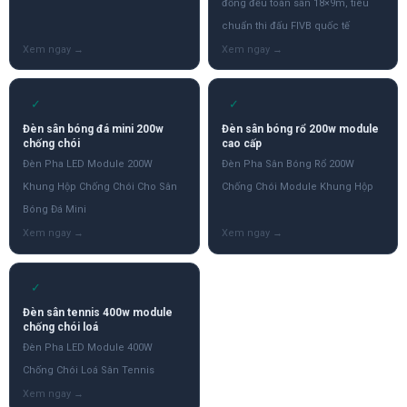
đồng đều toàn sân 18×9m, tiêu
chuẩn thi đấu FIVB quốc tế
✓
✓
Đèn sân bóng đá mini 200w
Đèn sân bóng rổ 200w module
chống chói
cao cấp
Đèn Pha LED Module 200W
Đèn Pha Sân Bóng Rổ 200W
Khung Hộp Chống Chói Cho Sân
Chống Chói Module Khung Hộp
Bóng Đá Mini
✓
Đèn sân tennis 400w module
chống chói loá
Đèn Pha LED Module 400W
Chống Chói Loá Sân Tennis