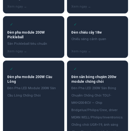
✓
✓
Đèn pha module 200W
Đèn chiếu cây 18w
Pickleball
Chiếu sáng cảnh quan
Sân Pickleball tiêu chuẩn
✓
✓
Đèn pha module 200W Cầu
Đèn sân bóng chuyền 200w
Lông
module chống chói
Đèn Pha LED Module 200W Sân
Đèn Pha LED 200W Sân Bóng
Cầu Lông Chống Chói
Chuyền Chống Chói TDLF-
MKH200-BCV — Chip
Bridgelux/Philips/Cree, driver
MEAN WELL/Philips/Inventronics.
Chống chói UGR<19, ánh sáng