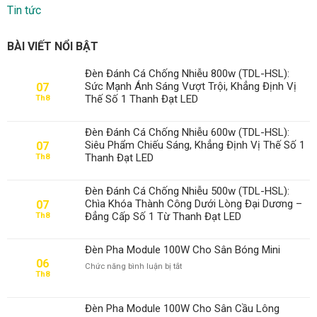
Tin tức
BÀI VIẾT NỔI BẬT
Đèn Đánh Cá Chống Nhiễu 800w (TDL-HSL):
Sức Mạnh Ánh Sáng Vượt Trội, Khẳng Định Vị
07
Thế Số 1 Thanh Đạt LED
Th8
Đèn Đánh Cá Chống Nhiễu 600w (TDL-HSL):
Siêu Phẩm Chiếu Sáng, Khẳng Định Vị Thế Số 1
07
Thanh Đạt LED
Th8
Đèn Đánh Cá Chống Nhiễu 500w (TDL-HSL):
Chìa Khóa Thành Công Dưới Lòng Đại Dương –
07
Đẳng Cấp Số 1 Từ Thanh Đạt LED
Th8
Đèn Pha Module 100W Cho Sân Bóng Mini
06
ở
Chức năng bình luận bị tắt
Th8
Đèn
Pha
Module
Đèn Pha Module 100W Cho Sân Cầu Lông
100W