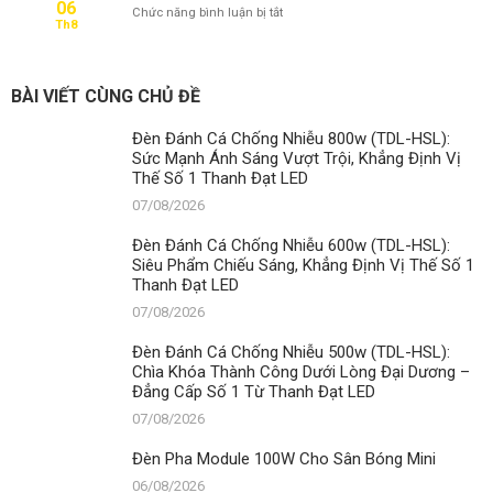
06
ở
Chức năng bình luận bị tắt
Cho
Th8
Đèn
Sân
Pha
Bóng
Module
Mini
100W
BÀI VIẾT CÙNG CHỦ ĐỀ
Cho
Sân
Đèn Đánh Cá Chống Nhiễu 800w (TDL-HSL):
Cầu
Sức Mạnh Ánh Sáng Vượt Trội, Khẳng Định Vị
Lông
Thế Số 1 Thanh Đạt LED
07/08/2026
Đèn Đánh Cá Chống Nhiễu 600w (TDL-HSL):
Siêu Phẩm Chiếu Sáng, Khẳng Định Vị Thế Số 1
Thanh Đạt LED
07/08/2026
Đèn Đánh Cá Chống Nhiễu 500w (TDL-HSL):
Chìa Khóa Thành Công Dưới Lòng Đại Dương –
Đẳng Cấp Số 1 Từ Thanh Đạt LED
07/08/2026
Đèn Pha Module 100W Cho Sân Bóng Mini
06/08/2026