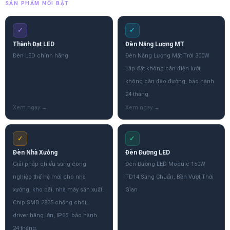
SẢN PHẨM NỔI BẬT
✓
✓
Thành Đạt LED
Đèn Năng Lượng MT
Đèn LED chính hãng
Đèn Năng Lượng Mặt Trời 300W
Lắp đặt không cần điện lưới,
không cần đào đường, bảo hành
24 tháng.
✓
✓
Đèn Nhà Xưởng
Đèn Đường LED
Giải pháp chiếu sáng công
Đèn Đường LED Module 150W
nghiệp thế hệ mới cho nhà
TD14 Sáng Chuẩn, Bền Vượt Thời
xưởng, kho bãi, nhà máy sản xuất.
Gian
Chip SMD 2835 chống chói,
driver hãng lớn, IP65, bảo hành
24 tháng.