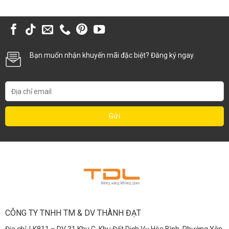
Bạn muốn nhận khuyến mãi đặc biệt? Đăng ký ngay.
CÔNG TY TNHH TM & DV THÀNH ĐẠT
Địa chỉ: LK811 – DV 31 Khu C, Khu Đất Dịch Vụ Hòa Bình, Phường Yên