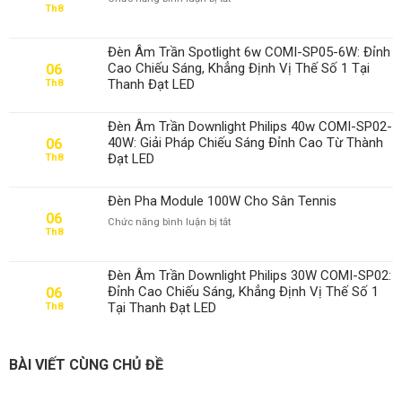
Th8
Đèn
Pha
Module
Đèn Âm Trần Spotlight 6w COMI-SP05-6W: Đỉnh
100W
Cao Chiếu Sáng, Khẳng Định Vị Thế Số 1 Tại
06
Cho
Thanh Đạt LED
Th8
Sân
Cầu
Lông
Đèn Âm Trần Downlight Philips 40w COMI-SP02-
40W: Giải Pháp Chiếu Sáng Đỉnh Cao Từ Thành
06
Đạt LED
Th8
Đèn Pha Module 100W Cho Sân Tennis
06
ở
Chức năng bình luận bị tắt
Th8
Đèn
Pha
Module
Đèn Âm Trần Downlight Philips 30W COMI-SP02:
100W
Đỉnh Cao Chiếu Sáng, Khẳng Định Vị Thế Số 1
06
Cho
Tại Thanh Đạt LED
Th8
Sân
Tennis
BÀI VIẾT CÙNG CHỦ ĐỀ