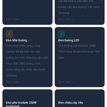
Lắp đặt không cần điện lưới,
không cần đào đường, bảo hành
24 tháng.
✓
✓
Đèn Nhà Xưởng
Đèn Đường LED
Giải pháp chiếu sáng công
Đèn Đường LED Module 150W
nghiệp thế hệ mới cho nhà
TD14 Sáng Chuẩn, Bền Vượt Thời
xưởng, kho bãi, nhà máy sản xuất.
Gian
Chip SMD 2835 chống chói,
driver hãng lớn, IP65, bảo hành
24 tháng.
✓
✓
Đèn pha module 200W
Đèn chiếu cây 18w
Pickleball