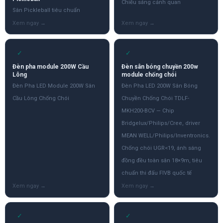
Chiếu sáng cảnh quan
Sân Pickleball tiêu chuẩn
✓
✓
Đèn pha module 200W Cầu
Đèn sân bóng chuyền 200w
Lông
module chống chói
Đèn Pha LED Module 200W Sân
Đèn Pha LED 200W Sân Bóng
Cầu Lông Chống Chói
Chuyền Chống Chói TDLF-
MKH200-BCV — Chip
Bridgelux/Philips/Cree, driver
MEAN WELL/Philips/Inventronics.
Chống chói UGR<19, ánh sáng
đồng đều toàn sân 18×9m, tiêu
chuẩn thi đấu FIVB quốc tế
✓
✓