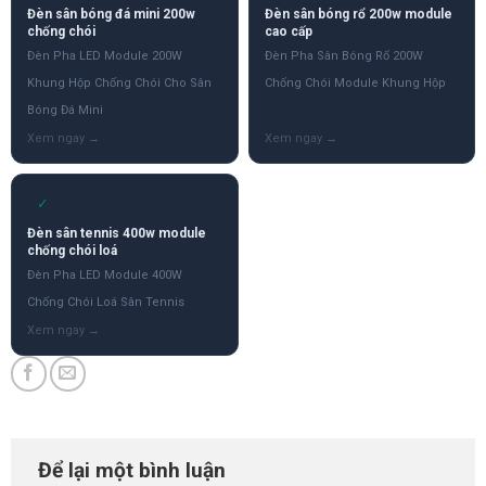
Đèn sân bóng đá mini 200w
Đèn sân bóng rổ 200w module
chống chói
cao cấp
Đèn Pha LED Module 200W
Đèn Pha Sân Bóng Rổ 200W
Khung Hộp Chống Chói Cho Sân
Chống Chói Module Khung Hộp
Bóng Đá Mini
✓
Đèn sân tennis 400w module
chống chói loá
Đèn Pha LED Module 400W
Chống Chói Loá Sân Tennis
Để lại một bình luận