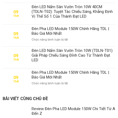
Review
Đèn
Đèn LED Nấm Sân Vườn Tròn 10W 40CM
Pha
(TDLN-T02): Tuyệt Tác Chiếu Sáng, Khẳng Định
09
LED
Vị Thế Số 1 Của Thành Đạt LED
Th8
Module
150W
Chi
Đèn Pha LED Module 150W Chính Hãng TDL |
Tiết
Báo Giá Mới Nhất
09
Từ
Th8
ở
Chức năng bình luận bị tắt
A
Đèn
Đến
Pha
Z
Đèn LED Nấm Sân Vườn Tròn 10W (TDLN-T01):
LED
Giải Pháp Chiếu Sáng Đỉnh Cao Từ Thành Đạt
09
Module
LED
Th8
150W
Chính
Hãng
Đèn Pha LED Module 150W Chính Hãng TDL |
TDL
Báo Giá Mới Nhất
09
|
Th8
ở
Chức năng bình luận bị tắt
Báo
Đèn
Giá
Pha
Mới
LED
Nhất
BÀI VIẾT CÙNG CHỦ ĐỀ
Module
150W
Review Đèn Pha LED Module 150W Chi Tiết Từ A
Chính
Đến Z
Hãng