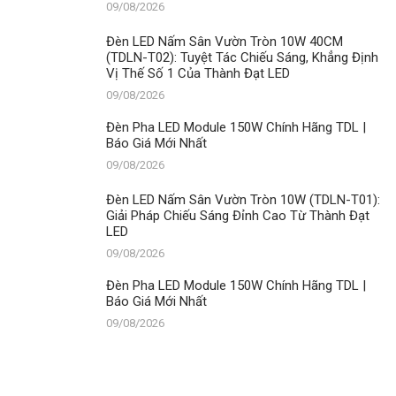
TDL
09/08/2026
|
Báo
Đèn LED Nấm Sân Vườn Tròn 10W 40CM
Giá
(TDLN-T02): Tuyệt Tác Chiếu Sáng, Khẳng Định
Mới
Vị Thế Số 1 Của Thành Đạt LED
Nhất
09/08/2026
Đèn Pha LED Module 150W Chính Hãng TDL |
Báo Giá Mới Nhất
09/08/2026
Đèn LED Nấm Sân Vườn Tròn 10W (TDLN-T01):
Giải Pháp Chiếu Sáng Đỉnh Cao Từ Thành Đạt
LED
09/08/2026
Đèn Pha LED Module 150W Chính Hãng TDL |
Báo Giá Mới Nhất
09/08/2026