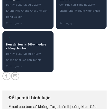
Đèn Pha LED Module 200W
Đèn Pha Sân Bóng Rổ 200W
Khung Hộp Chống Chói Cho Sân
Chống Chói Module Khung Hộp
Bóng Đá Mini
✓
Đèn sân tennis 400w module
chống chói loá
Đèn Pha LED Module 400W
Chống Chói Loá Sân Tennis
Để lại một bình luận
Email của bạn sẽ không được hiển thị công khai.
Các