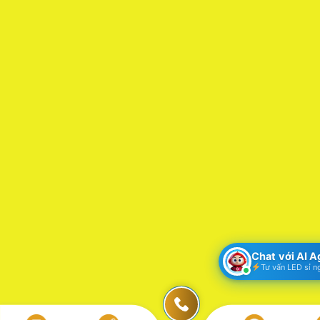
Chat với AI 
Tư vấn LED sỉ n