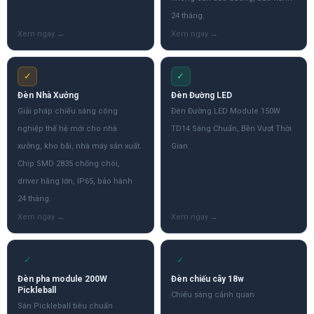
24 tháng.
✓
✓
Đèn Nhà Xưởng
Đèn Đường LED
Giải pháp chiếu sáng công
Đèn Đường LED Module 150W
nghiệp thế hệ mới cho nhà
TD14 Sáng Chuẩn, Bền Vượt Thời
xưởng, kho bãi, nhà máy sản xuất.
Gian
Chip SMD 2835 chống chói,
driver hãng lớn, IP65, bảo hành
24 tháng.
✓
✓
Đèn pha module 200W
Đèn chiếu cây 18w
Pickleball
Chiếu sáng cảnh quan
Sân Pickleball tiêu chuẩn