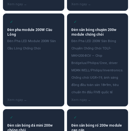
✓
✓
Đèn pha module 200W Cầu
Đèn sân bóng chuyền 200w
Lông
module chống chói
Đèn Pha LED Module 200W Sân
Đèn Pha LED 200W Sân Bóng
Cầu Lông Chống Chói
Chuyền Chống Chói TDLF-
MKH200-BCV — Chip
Bridgelux/Philips/Cree, driver
MEAN WELL/Philips/Inventronics.
Chống chói UGR<19, ánh sáng
đồng đều toàn sân 18×9m, tiêu
chuẩn thi đấu FIVB quốc tế
✓
✓
Đèn sân bóng đá mini 200w
Đèn sân bóng rổ 200w module
chống chói
cao cấp