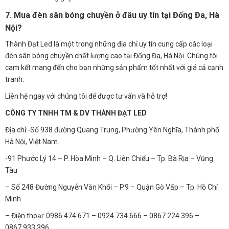
7. Mua đèn sân bóng chuyền ở đâu uy tín tại Đống Đa, Hà
Nội?
Thành Đạt Led là một trong những địa chỉ uy tín cung cấp các loại
đèn sân bóng chuyền chất lượng cao tại Đống Đa, Hà Nội. Chúng tôi
cam kết mang đến cho bạn những sản phẩm tốt nhất với giá cả cạnh
tranh.
Liên hệ ngay với chúng tôi để được tư vấn và hỗ trợ!
CÔNG TY TNHH TM & DV THÀNH ĐẠT LED
Địa chỉ:-Số 938 đường Quang Trung, Phường Yên Nghĩa, Thành phố
Hà Nội, Việt Nam.
-91 Phước Lý 14 – P. Hòa Minh – Q. Liên Chiểu – Tp. Bà Rịa – Vũng
Tàu
– Số 248 Đường Nguyễn Văn Khối – P.9 – Quận Gò Vấp – Tp. Hồ Chí
Minh
– Điện thoại: 0986.474.671 – 0924.734.666 – 0867.224.396 –
0867.933.396