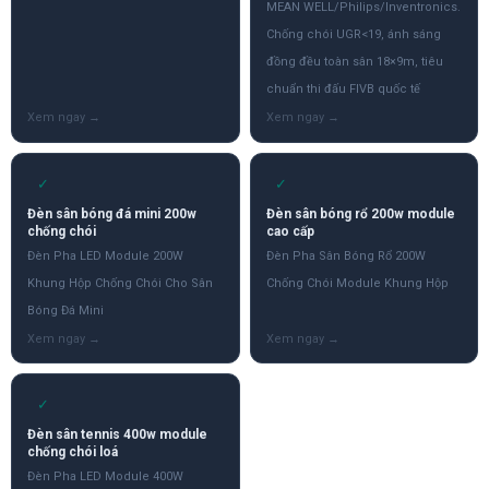
MEAN WELL/Philips/Inventronics.
Chống chói UGR<19, ánh sáng
đồng đều toàn sân 18×9m, tiêu
chuẩn thi đấu FIVB quốc tế
✓
✓
Đèn sân bóng đá mini 200w
Đèn sân bóng rổ 200w module
chống chói
cao cấp
Đèn Pha LED Module 200W
Đèn Pha Sân Bóng Rổ 200W
Khung Hộp Chống Chói Cho Sân
Chống Chói Module Khung Hộp
Bóng Đá Mini
✓
Đèn sân tennis 400w module
chống chói loá
Đèn Pha LED Module 400W