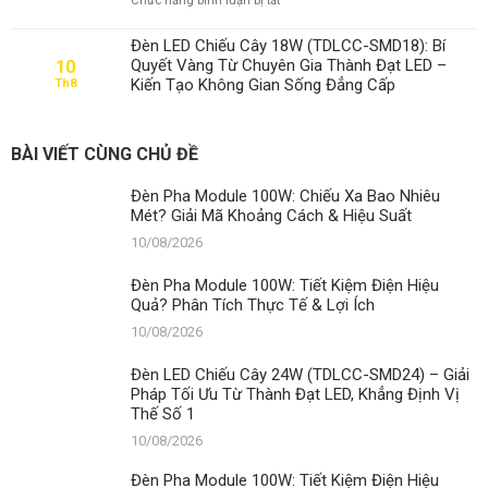
Chức năng bình luận bị tắt
Phân
Hiệu
Đèn
Tích
Suất
Pha
Thực
Đèn LED Chiếu Cây 18W (TDLCC-SMD18): Bí
Module
Tế
Quyết Vàng Từ Chuyên Gia Thành Đạt LED –
10
100W:
&
Kiến Tạo Không Gian Sống Đẳng Cấp
Th8
Tiết
Lợi
Kiệm
Ích
Điện
Hiệu
BÀI VIẾT CÙNG CHỦ ĐỀ
Quả?
Phân
Đèn Pha Module 100W: Chiếu Xa Bao Nhiêu
Tích
Mét? Giải Mã Khoảng Cách & Hiệu Suất
Thực
Tế
10/08/2026
&
Lợi
Đèn Pha Module 100W: Tiết Kiệm Điện Hiệu
Ích
Quả? Phân Tích Thực Tế & Lợi Ích
10/08/2026
Đèn LED Chiếu Cây 24W (TDLCC-SMD24) – Giải
Pháp Tối Ưu Từ Thành Đạt LED, Khẳng Định Vị
Thế Số 1
10/08/2026
Đèn Pha Module 100W: Tiết Kiệm Điện Hiệu