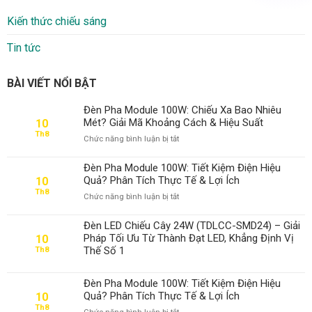
Kiến thức chiếu sáng
Tin tức
BÀI VIẾT NỔI BẬT
Đèn Pha Module 100W: Chiếu Xa Bao Nhiêu
Mét? Giải Mã Khoảng Cách & Hiệu Suất
10
Th8
ở
Chức năng bình luận bị tắt
Đèn
Pha
Đèn Pha Module 100W: Tiết Kiệm Điện Hiệu
Module
Quả? Phân Tích Thực Tế & Lợi Ích
10
100W:
Th8
ở
Chức năng bình luận bị tắt
Chiếu
Đèn
Xa
Pha
Bao
Đèn LED Chiếu Cây 24W (TDLCC-SMD24) – Giải
Module
Nhiêu
Pháp Tối Ưu Từ Thành Đạt LED, Khẳng Định Vị
10
100W:
Mét?
Thế Số 1
Th8
Tiết
Giải
Kiệm
Mã
Điện
Khoảng
Đèn Pha Module 100W: Tiết Kiệm Điện Hiệu
Hiệu
Cách
Quả? Phân Tích Thực Tế & Lợi Ích
10
Quả?
&
Th8
ở