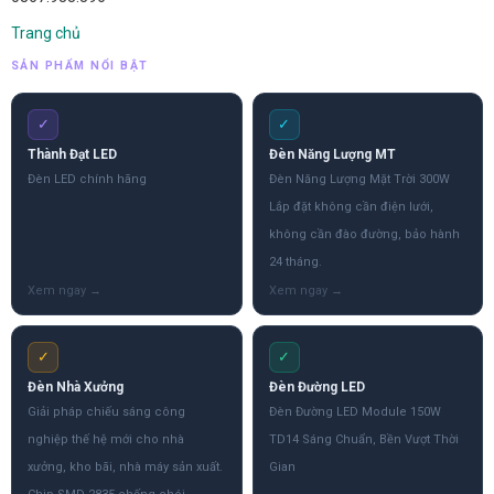
Trang chủ
SẢN PHẨM NỔI BẬT
✓
✓
Thành Đạt LED
Đèn Năng Lượng MT
Đèn LED chính hãng
Đèn Năng Lượng Mặt Trời 300W
Lắp đặt không cần điện lưới,
không cần đào đường, bảo hành
24 tháng.
✓
✓
Đèn Nhà Xưởng
Đèn Đường LED
Giải pháp chiếu sáng công
Đèn Đường LED Module 150W
nghiệp thế hệ mới cho nhà
TD14 Sáng Chuẩn, Bền Vượt Thời
xưởng, kho bãi, nhà máy sản xuất.
Gian