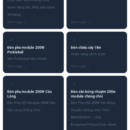
Chip SMD 2835 chống chói,
driver hãng lớn, IP65, bảo hành
24 tháng.
✓
✓
Đèn pha module 200W
Đèn chiếu cây 18w
Pickleball
Chiếu sáng cảnh quan
Sân Pickleball tiêu chuẩn
✓
✓
Đèn pha module 200W Cầu
Đèn sân bóng chuyền 200w
Lông
module chống chói
Đèn Pha LED Module 200W Sân
Đèn Pha LED 200W Sân Bóng
Cầu Lông Chống Chói
Chuyền Chống Chói TDLF-
MKH200-BCV — Chip
Bridgelux/Philips/Cree, driver