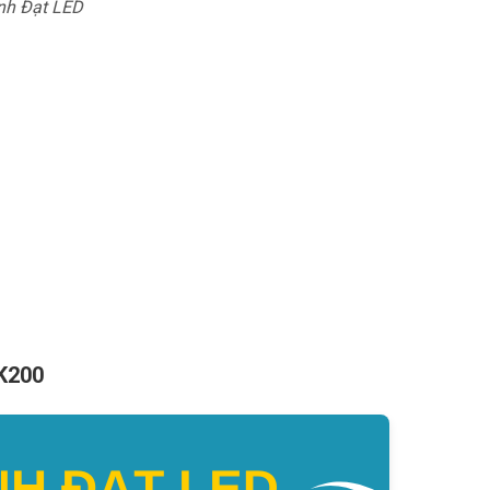
nh Đạt LED
TK200