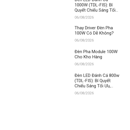
1000W (TDL-FIS): Bí
Quyết Chiếu Sáng Tối
Ưu, Khẳng Định Vị Thế
06/08/2026
Số 1 Thanh Đạt LED
Thay Driver Đèn Pha
100W Có Dễ Không?
06/08/2026
Đèn Pha Module 100W
Cho Kho Hàng
06/08/2026
Đèn LED Đánh Cá 800w
(TDL-FIS): Bí Quyết
Chiếu Sáng Tối Ưu,
Khẳng Định Vị Thế Số 1
06/08/2026
Thanh Đạt LED