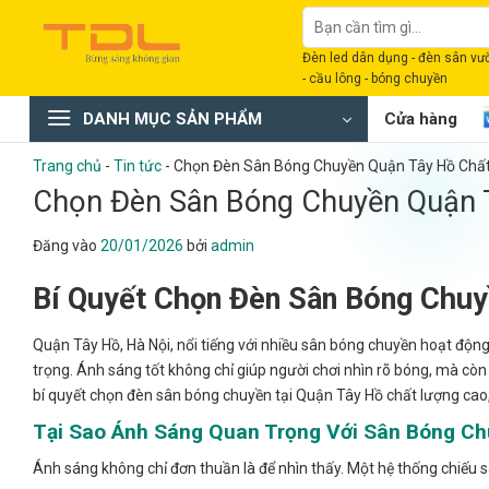
Bỏ
Tìm
qua
kiếm:
Đèn led dân dụng - đèn sân vườn
nội
- cầu lông - bóng chuyền
dung
DANH MỤC SẢN PHẨM
Cửa hàng
Trang chủ
-
Tin tức
-
Chọn Đèn Sân Bóng Chuyền Quận Tây Hồ Chất
Chọn Đèn Sân Bóng Chuyền Quận T
Đăng vào
20/01/2026
bởi
admin
Bí Quyết Chọn Đèn Sân Bóng Chu
Quận Tây Hồ, Hà Nội, nổi tiếng với nhiều sân bóng chuyền hoạt độn
trọng. Ánh sáng tốt không chỉ giúp người chơi nhìn rõ bóng, mà cò
bí quyết chọn đèn sân bóng chuyền tại Quận Tây Hồ chất lượng cao
Tại Sao Ánh Sáng Quan Trọng Với Sân Bóng C
Ánh sáng không chỉ đơn thuần là để nhìn thấy. Một hệ thống chiếu 