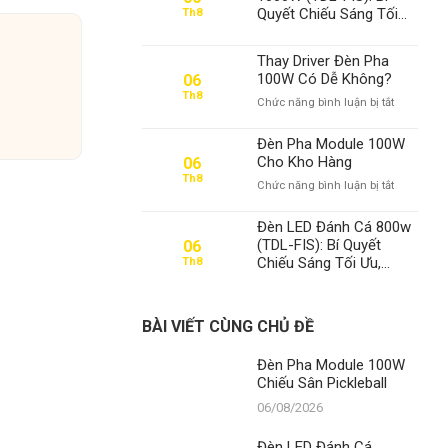
100W
Quyết Chiếu Sáng Tối
Th8
Chiếu
Ưu, Khẳng Định Vị Thế
Sân
Số 1 Thanh Đạt LED
Pickleball
Thay Driver Đèn Pha
100W Có Dễ Không?
06
Th8
ở
Chức năng bình luận bị tắt
Thay
Driver
Đèn Pha Module 100W
Đèn
Cho Kho Hàng
06
Pha
Th8
ở
Chức năng bình luận bị tắt
100W
Đèn
Có
Pha
Dễ
Đèn LED Đánh Cá 800w
Module
Không?
(TDL-FIS): Bí Quyết
06
100W
Chiếu Sáng Tối Ưu,
Th8
Cho
Khẳng Định Vị Thế Số 1
Kho
Thanh Đạt LED
Hàng
BÀI VIẾT CÙNG CHỦ ĐỀ
Đèn Pha Module 100W
Chiếu Sân Pickleball
06/08/2026
Đèn LED Đánh Cá