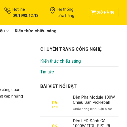
Hotline :
Hệ thống
GIỎ HÀNG
09.1993.12.13
cửa hàng
iệu
Kiến thức chiếu sáng
CHUYÊN TRANG CÔNG NGHỆ
Kiến thức chiếu sáng
Tin tức
BÀI VIẾT NỔI BẬT
vô cùng quan
ung cấp những
Đèn Pha Module 100W
Chiếu Sân Pickleball
06
Th8
ở
Chức năng bình luận bị tắt
Đèn
Pha
Đèn LED Đánh Cá
Module
1000W (TDL-FIS): Bí
06