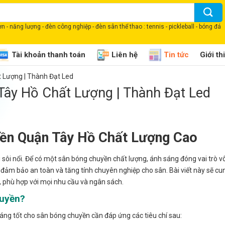
 - năng lượng - đèn công nghiệp - đèn sân thể thao : tennis - pickleball - bóng đá
Tài khoản thanh toán
Liên hệ
Tin tức
Giới th
 Lượng | Thành Đạt Led
ây Hồ Chất Lượng | Thành Đạt Led
yền Quận Tây Hồ Chất Lượng Cao
g sôi nổi. Để có một sân bóng chuyền chất lượng, ánh sáng đóng vai trò 
n đảm bảo an toàn và tăng tính chuyên nghiệp cho sân. Bài viết này sẽ c
, phù hợp với mọi nhu cầu và ngân sách.
huyền?
sáng tốt cho sân bóng chuyền cần đáp ứng các tiêu chí sau: