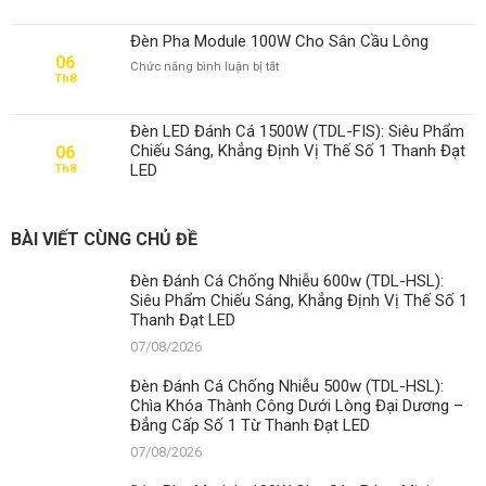
Pha
Module
Đèn Pha Module 100W Cho Sân Cầu Lông
100W
06
ở
Chức năng bình luận bị tắt
Cho
Th8
Đèn
Sân
Pha
Bóng
Module
Mini
Đèn LED Đánh Cá 1500W (TDL-FIS): Siêu Phẩm
100W
Chiếu Sáng, Khẳng Định Vị Thế Số 1 Thanh Đạt
06
Cho
LED
Th8
Sân
Cầu
Lông
BÀI VIẾT CÙNG CHỦ ĐỀ
Đèn Đánh Cá Chống Nhiễu 600w (TDL-HSL):
Siêu Phẩm Chiếu Sáng, Khẳng Định Vị Thế Số 1
Thanh Đạt LED
07/08/2026
Đèn Đánh Cá Chống Nhiễu 500w (TDL-HSL):
Chìa Khóa Thành Công Dưới Lòng Đại Dương –
Đẳng Cấp Số 1 Từ Thanh Đạt LED
07/08/2026