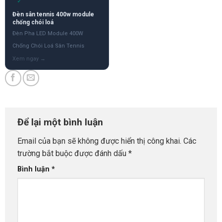
✓
Đèn sân tennis 400w module
chống chói loá
Đèn Pha LED Module 400W
Chống Chói Loá Sân Tennis
Để lại một bình luận
Email của bạn sẽ không được hiển thị công khai.
Các
trường bắt buộc được đánh dấu
*
Bình luận
*