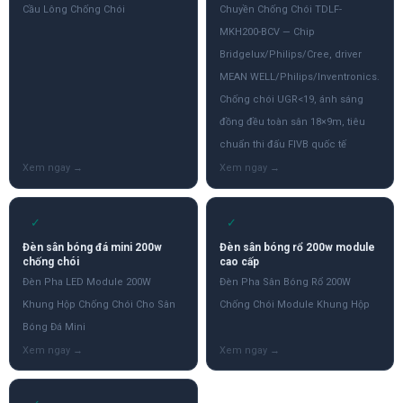
Cầu Lông Chống Chói
Chuyền Chống Chói TDLF-
MKH200-BCV — Chip
Bridgelux/Philips/Cree, driver
MEAN WELL/Philips/Inventronics.
Chống chói UGR<19, ánh sáng
đồng đều toàn sân 18×9m, tiêu
chuẩn thi đấu FIVB quốc tế
✓
✓
Đèn sân bóng đá mini 200w
Đèn sân bóng rổ 200w module
chống chói
cao cấp
Đèn Pha LED Module 200W
Đèn Pha Sân Bóng Rổ 200W
Khung Hộp Chống Chói Cho Sân
Chống Chói Module Khung Hộp
Bóng Đá Mini