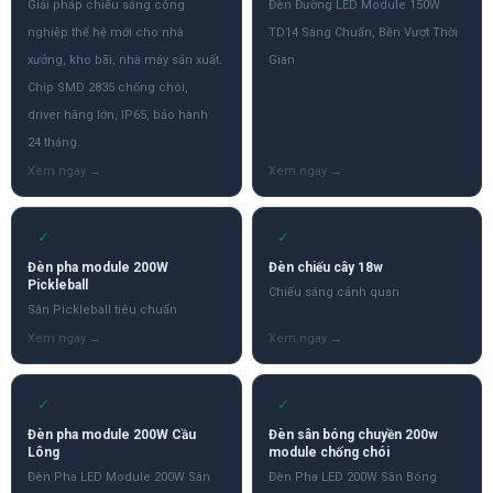
Giải pháp chiếu sáng công
Đèn Đường LED Module 150W
nghiệp thế hệ mới cho nhà
TD14 Sáng Chuẩn, Bền Vượt Thời
xưởng, kho bãi, nhà máy sản xuất.
Gian
Chip SMD 2835 chống chói,
driver hãng lớn, IP65, bảo hành
24 tháng.
✓
✓
Đèn pha module 200W
Đèn chiếu cây 18w
Pickleball
Chiếu sáng cảnh quan
Sân Pickleball tiêu chuẩn
✓
✓
Đèn pha module 200W Cầu
Đèn sân bóng chuyền 200w
Lông
module chống chói
Đèn Pha LED Module 200W Sân
Đèn Pha LED 200W Sân Bóng