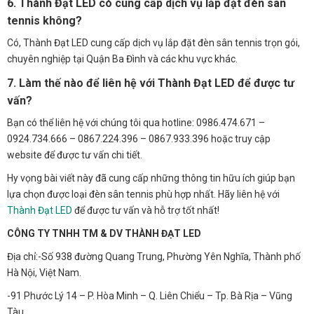
6. Thành Đạt LED có cung cấp dịch vụ lắp đặt đèn sân
tennis không?
Có, Thành Đạt LED cung cấp dịch vụ lắp đặt đèn sân tennis trọn gói,
chuyên nghiệp tại Quận Ba Đình và các khu vực khác.
7. Làm thế nào để liên hệ với Thành Đạt LED để được tư
vấn?
Bạn có thể liên hệ với chúng tôi qua hotline: 0986.474.671 –
0924.734.666 – 0867.224.396 – 0867.933.396 hoặc truy cập
website để được tư vấn chi tiết.
Hy vọng bài viết này đã cung cấp những thông tin hữu ích giúp bạn
lựa chọn được loại đèn sân tennis phù hợp nhất. Hãy liên hệ với
Thành Đạt LED
để được tư vấn và hỗ trợ tốt nhất!
CÔNG TY TNHH TM & DV THÀNH ĐẠT LED
Địa chỉ:-Số 938 đường Quang Trung, Phường Yên Nghĩa, Thành phố
Hà Nội, Việt Nam.
-91 Phước Lý 14 – P. Hòa Minh – Q. Liên Chiểu – Tp. Bà Rịa – Vũng
Tàu