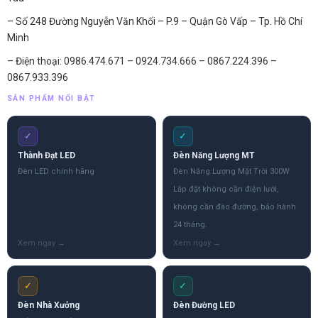
– Số 248 Đường Nguyễn Văn Khối – P.9 – Quận Gò Vấp – Tp. Hồ Chí
Minh
– Điện thoại: 0986.474.671 – 0924.734.666 – 0867.224.396 –
0867.933.396
SẢN PHẨM NỔI BẬT
✓
✓
Thành Đạt LED
Đèn Năng Lượng MT
Đèn LED chính hãng
Đèn Năng Lượng Mặt Trời 300W
Lắp đặt không cần điện lưới,
không cần đào đường, bảo hành
24 tháng.
✓
✓
Đèn Nhà Xưởng
Đèn Đường LED