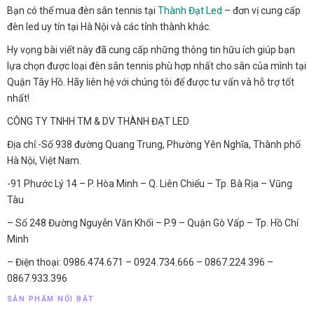
Bạn có thể mua đèn sân tennis tại
Thành Đạt Led
– đơn vị cung cấp
đèn led uy tín tại Hà Nội và các tỉnh thành khác.
Hy vọng bài viết này đã cung cấp những thông tin hữu ích giúp bạn
lựa chọn được loại đèn sân tennis phù hợp nhất cho sân của mình tại
Quận Tây Hồ. Hãy liên hệ với chúng tôi để được tư vấn và hỗ trợ tốt
nhất!
CÔNG TY TNHH TM & DV THÀNH ĐẠT LED
Địa chỉ:-Số 938 đường Quang Trung, Phường Yên Nghĩa, Thành phố
Hà Nội, Việt Nam.
-91 Phước Lý 14 – P. Hòa Minh – Q. Liên Chiểu – Tp. Bà Rịa – Vũng
Tàu
– Số 248 Đường Nguyễn Văn Khối – P.9 – Quận Gò Vấp – Tp. Hồ Chí
Minh
– Điện thoại: 0986.474.671 – 0924.734.666 – 0867.224.396 –
0867.933.396
SẢN PHẨM NỔI BẬT