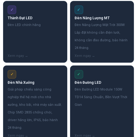
✓
✓
Thành Đạt LED
Đèn Năng Lượng MT
Đèn LED chính hãng
Đèn Năng Lượng Mặt Trời 300W
Lắp đặt không cần điện lưới,
không cần đào đường, bảo hành
24 tháng.
✓
✓
Đèn Nhà Xưởng
Đèn Đường LED
Giải pháp chiếu sáng công
Đèn Đường LED Module 150W
nghiệp thế hệ mới cho nhà
TD14 Sáng Chuẩn, Bền Vượt Thời
xưởng, kho bãi, nhà máy sản xuất.
Gian
Chip SMD 2835 chống chói,
driver hãng lớn, IP65, bảo hành
24 tháng.