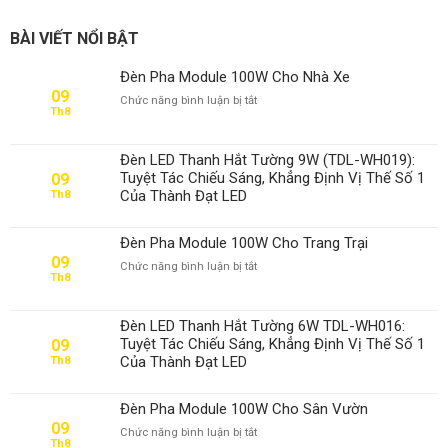
BÀI VIẾT NỔI BẬT
Đèn Pha Module 100W Cho Nhà Xe
09
ở
Chức năng bình luận bị tắt
Th8
Đèn
Pha
Module
Đèn LED Thanh Hắt Tường 9W (TDL-WH019):
100W
Tuyệt Tác Chiếu Sáng, Khẳng Định Vị Thế Số 1
09
Cho
Của Thành Đạt LED
Th8
Nhà
Xe
Đèn Pha Module 100W Cho Trang Trại
09
ở
Chức năng bình luận bị tắt
Th8
Đèn
Pha
Module
Đèn LED Thanh Hắt Tường 6W TDL-WH016:
100W
Tuyệt Tác Chiếu Sáng, Khẳng Định Vị Thế Số 1
09
Cho
Của Thành Đạt LED
Th8
Trang
Trại
Đèn Pha Module 100W Cho Sân Vườn
09
ở
Chức năng bình luận bị tắt
Th8