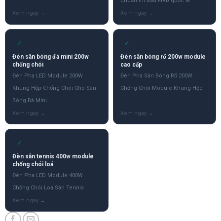
chuẩn thi đấu FIVB quốc tế
✓
✓
Đèn sân bóng đá mini 200w
Đèn sân bóng rổ 200w module
chống chói
cao cấp
Đèn Pha LED Module 200W
Đèn Pha Sân Bóng Rổ 200W
Khung Hộp Chống Chói Cho Sân
Chống Chói Module Khung Hộp
Bóng Đá Mini
✓
Đèn sân tennis 400w module
chống chói loá
Đèn Pha LED Module 400W
Chống Chói Loá Sân Tennis