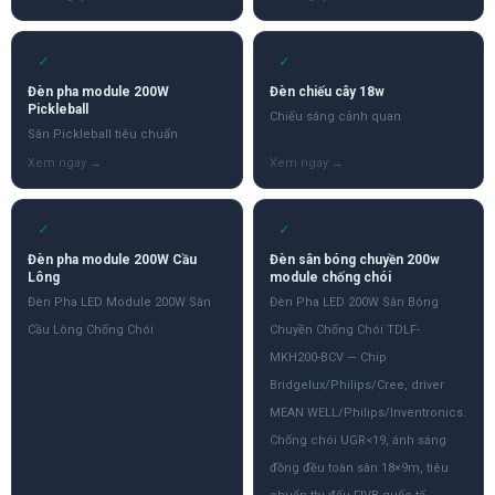
✓
✓
Đèn pha module 200W
Đèn chiếu cây 18w
Pickleball
Chiếu sáng cảnh quan
Sân Pickleball tiêu chuẩn
✓
✓
Đèn pha module 200W Cầu
Đèn sân bóng chuyền 200w
Lông
module chống chói
Đèn Pha LED Module 200W Sân
Đèn Pha LED 200W Sân Bóng
Cầu Lông Chống Chói
Chuyền Chống Chói TDLF-
MKH200-BCV — Chip
Bridgelux/Philips/Cree, driver
MEAN WELL/Philips/Inventronics.
Chống chói UGR<19, ánh sáng
đồng đều toàn sân 18×9m, tiêu