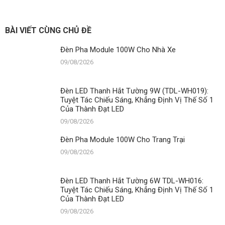
Đèn
Pha
Module
100W
BÀI VIẾT CÙNG CHỦ ĐỀ
Cho
Sân
Đèn Pha Module 100W Cho Nhà Xe
Vườn
09/08/2026
Đèn LED Thanh Hắt Tường 9W (TDL-WH019):
Tuyệt Tác Chiếu Sáng, Khẳng Định Vị Thế Số 1
Của Thành Đạt LED
09/08/2026
Đèn Pha Module 100W Cho Trang Trại
09/08/2026
Đèn LED Thanh Hắt Tường 6W TDL-WH016:
Tuyệt Tác Chiếu Sáng, Khẳng Định Vị Thế Số 1
Của Thành Đạt LED
09/08/2026