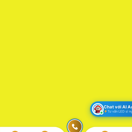
Chat với AI 
Tư vấn LED sỉ n