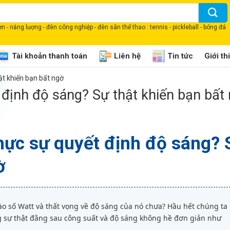
 - năng lượng - đèn công nghiệp - đèn sân thể thao : tennis - pickleball - bóng đá
Tài khoản thanh toán
Liên hệ
Tin tức
Giới th
ật khiến bạn bất ngờ
 định độ sáng? Sự thật khiến bạn bất
thực sự quyết định độ sáng? 
ờ
o số Watt và thất vọng về độ sáng của nó chưa? Hầu hết chúng ta
g sự thật đằng sau công suất và độ sáng không hề đơn giản như