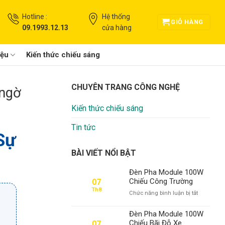
Hotline :
Hệ thống
GIỎ HÀNG
09.1993.12.13
cửa hàng
iệu
Kiến thức chiếu sáng
CHUYÊN TRANG CÔNG NGHỆ
 ngờ
Kiến thức chiếu sáng
Tin tức
Sự
BÀI VIẾT NỔI BẬT
Đèn Pha Module 100W
Chiếu Công Trường
07
Th8
ở
Chức năng bình luận bị tắt
Đèn
Pha
Đèn Pha Module 100W
Module
Chiếu Bãi Đỗ Xe
07