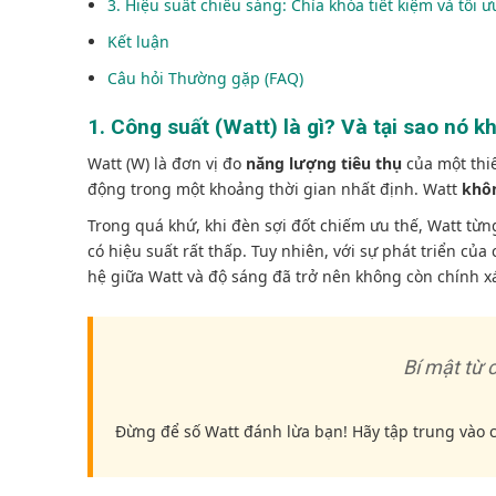
3. Hiệu suất chiếu sáng: Chìa khóa tiết kiệm và tối ư
Kết luận
Câu hỏi Thường gặp (FAQ)
1. Công suất (Watt) là gì? Và tại sao nó k
Watt (W) là đơn vị đo
năng lượng tiêu thụ
của một thiế
động trong một khoảng thời gian nhất định. Watt
khô
Trong quá khứ, khi đèn sợi đốt chiếm ưu thế, Watt từ
có hiệu suất rất thấp. Tuy nhiên, với sự phát triển c
hệ giữa Watt và độ sáng đã trở nên không còn chính x
Bí mật từ 
Đừng để số Watt đánh lừa bạn! Hãy tập trung vào