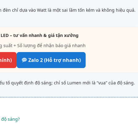
n đèn chỉ dựa vào Watt là một sai lầm tốn kém và không hiệu quả.
 LED – tư vấn nhanh & giá tận xưởng
g suất + Số lượng để nhận báo giá nhanh
hính)
Zalo 2 (Hỗ trợ nhanh)
ếu tố quyết định độ sáng; chỉ số Lumen mới là “vua” của độ sáng.
à độ sáng?