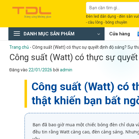
Bỏ
Tìm
qua
kiếm:
Đèn led dân dụng - đèn sân vườn
nội
- cầu lông - bóng chuyền
dung
DANH MỤC SẢN PHẨM
Cửa hàng
Trang chủ
-
Công suất (Watt) có thực sự quyết định độ sáng? Sự th
Công suất (Watt) có thực sự quyết
Đăng vào
22/01/2026
bởi
admin
Công suất (Watt) có 
thật khiến bạn bất ng
Bạn đã bao giờ mua một chiếc bóng đèn chỉ dựa và
đều tin rằng Watt càng cao, đèn càng sáng. Nhưn
vậy.