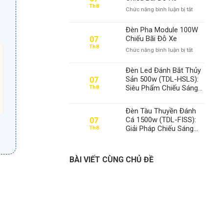
100W
Th8
ở
Chức năng bình luận bị tắt
Chiếu
Đèn
Công
Pha
Trường
Đèn Pha Module 100W
Module
Chiếu Bãi Đỗ Xe
07
100W
Th8
ở
Chức năng bình luận bị tắt
Chiếu
Đèn
Bãi
Pha
Đỗ
Đèn Led Đánh Bắt Thủy
Module
Xe
Sản 500w (TDL-HSLS):
07
100W
Siêu Phẩm Chiếu Sáng
Th8
Chiếu
Từ Thanh Đạt LED –
Bãi
Chìa Khóa Thành Công
Đỗ
Đèn Tàu Thuyền Đánh
Xe
Cá 1500w (TDL-FISS):
07
Giải Pháp Chiếu Sáng
Th8
Tối Ưu, Khẳng Định Vị
Thế Số 1 Thanh Đạt LED
BÀI VIẾT CÙNG CHỦ ĐỀ