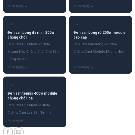
✓
✓
Đèn sân bóng đá mini 200w
Đèn sân bóng rổ 200w module
chống chói
cao cấp
Đèn Pha LED Module 200W
Đèn Pha Sân Bóng Rổ 200W
Khung Hộp Chống Chói Cho Sân
Chống Chói Module Khung Hộp
Bóng Đá Mini
✓
Đèn sân tennis 400w module
chống chói loá
Đèn Pha LED Module 400W
Chống Chói Loá Sân Tennis