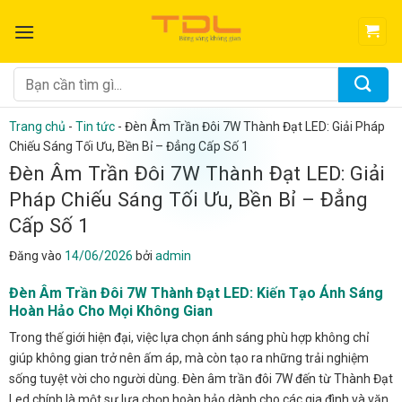
Bỏ
qua
nội
dung
Tìm
kiếm:
Trang chủ
-
Tin tức
-
Đèn Âm Trần Đôi 7W Thành Đạt LED: Giải Pháp
Chiếu Sáng Tối Ưu, Bền Bỉ – Đẳng Cấp Số 1
Đèn Âm Trần Đôi 7W Thành Đạt LED: Giải
Pháp Chiếu Sáng Tối Ưu, Bền Bỉ – Đẳng
Cấp Số 1
Đăng vào
14/06/2026
bởi
admin
Đèn Âm Trần Đôi 7W Thành Đạt LED: Kiến Tạo Ánh Sáng
Hoàn Hảo Cho Mọi Không Gian
Trong thế giới hiện đại, việc lựa chọn ánh sáng phù hợp không chỉ
giúp không gian trở nên ấm áp, mà còn tạo ra những trải nghiệm
sống tuyệt vời cho người dùng. Đèn âm trần đôi 7W đến từ Thành Đạt
Led chính là một sự lựa chọn hoàn hảo dành cho các gia đình và văn