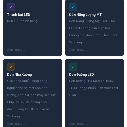
✓
✓
Thành Đạt LED
Đèn Năng Lượng MT
Đèn LED chính hãng
Đèn Năng Lượng Mặt Trời 300W
Lắp đặt không cần điện lưới,
không cần đào đường, bảo hành
24 tháng.
✓
✓
Đèn Nhà Xưởng
Đèn Đường LED
Giải pháp chiếu sáng công
Đèn Đường LED Module 150W
nghiệp thế hệ mới cho nhà
TD14 Sáng Chuẩn, Bền Vượt Thời
xưởng, kho bãi, nhà máy sản xuất.
Gian
Chip SMD 2835 chống chói,
driver hãng lớn, IP65, bảo hành
24 tháng.