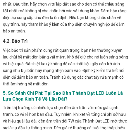
nhất. Đầu tiên, hãy chọn vị trí lắp đặt sao cho đèn có thể chiếu sáng
tốt nhất mà không bị che chắn bởi các vật dụng khác. Đảm bảo rằng
điện áp cung cấp cho đèn là ổn định. Nếu bạn không chắc chắn về
quy trình, hãy tham khảo ý kiến của thợ điện chuyên nghiệp để đảm
bảo an toàn.
4.2. Bảo Trì
Việc bảo trì sản phẩm cũng rất quan trọng; bạn nên thường xuyên
lau chùi bề mặt đèn bằng vải mềm, khô để giữ cho nó luôn sáng bóng
và hiệu quả. Đặc biệt lưu ý không để các chất liệu gây cản trở ánh
sáng như bụi bẩn hay mạng nhện bám vào. Định kỳ kiểm tra kết nối
điện để đảm bảo an toàn. Tránh sử dụng các chất tẩy rửa mạnh có
thể làm hỏng bề mặt đèn.
5. So Sánh Chi Phí: Tại Sao Đèn Thành Đạt LED Luôn Là
Lựa Chọn Kinh Tế Về Lâu Dài?
Trên thị trường có nhiều lựa chọn đèn âm trần với mức giá cạnh
tranh, có vẻ rẻ hơn ban đầu. Tuy nhiên, khi xét về tổng chi phí sở hữu
và hiệu quả lâu dài, đèn âm trần đôi 7W của Thành Đạt LED mới thực
sự là sự đầu tư thông minh. Đèn giá rẻ thường có tuổi thọ thấp, hiệu