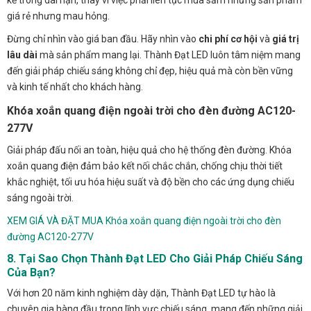
kể trong dài hạn, thay vì việc phải liên tục mua sắm những sản phẩm
giá rẻ nhưng mau hỏng.
Đừng chỉ nhìn vào giá ban đầu. Hãy nhìn vào
chi phí cơ hội
và
giá trị
lâu dài
mà sản phẩm mang lại. Thành Đạt LED luôn tâm niệm mang
đến giải pháp chiếu sáng không chỉ đẹp, hiệu quả mà còn bền vững
và kinh tế nhất cho khách hàng.
Khóa xoắn quang điện ngoài trời cho đèn đường AC120-
277V
Giải pháp đấu nối an toàn, hiệu quả cho hệ thống đèn đường. Khóa
xoắn quang điện đảm bảo kết nối chắc chắn, chống chịu thời tiết
khắc nghiệt, tối ưu hóa hiệu suất và độ bền cho các ứng dụng chiếu
sáng ngoài trời.
XEM GIÁ VÀ ĐẶT MUA Khóa xoắn quang điện ngoài trời cho đèn
đường AC120-277V
8. Tại Sao Chọn Thành Đạt LED Cho Giải Pháp Chiếu Sáng
Của Bạn?
Với hơn 20 năm kinh nghiệm dày dặn, Thành Đạt LED tự hào là
chuyên gia hàng đầu trong lĩnh vực chiếu sáng, mang đến những giải