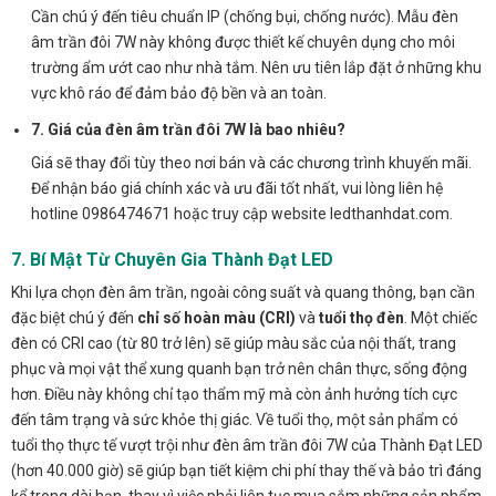
Cần chú ý đến tiêu chuẩn IP (chống bụi, chống nước). Mẫu đèn
âm trần đôi 7W này không được thiết kế chuyên dụng cho môi
trường ẩm ướt cao như nhà tắm. Nên ưu tiên lắp đặt ở những khu
vực khô ráo để đảm bảo độ bền và an toàn.
7. Giá của đèn âm trần đôi 7W là bao nhiêu?
Giá sẽ thay đổi tùy theo nơi bán và các chương trình khuyến mãi.
Để nhận báo giá chính xác và ưu đãi tốt nhất, vui lòng liên hệ
hotline 0986474671 hoặc truy cập website ledthanhdat.com.
7. Bí Mật Từ Chuyên Gia Thành Đạt LED
Khi lựa chọn đèn âm trần, ngoài công suất và quang thông, bạn cần
đặc biệt chú ý đến
chỉ số hoàn màu (CRI)
và
tuổi thọ đèn
. Một chiếc
đèn có CRI cao (từ 80 trở lên) sẽ giúp màu sắc của nội thất, trang
phục và mọi vật thể xung quanh bạn trở nên chân thực, sống động
hơn. Điều này không chỉ tạo thẩm mỹ mà còn ảnh hưởng tích cực
đến tâm trạng và sức khỏe thị giác. Về tuổi thọ, một sản phẩm có
tuổi thọ thực tế vượt trội như đèn âm trần đôi 7W của Thành Đạt LED
(hơn 40.000 giờ) sẽ giúp bạn tiết kiệm chi phí thay thế và bảo trì đáng