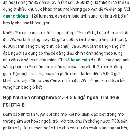
áp hoạt động từ 85 đến 265V ở tần số 50-60Hz giúp thiết bị có thể sử
dụng ở nhiều khu vực khác nhau mà không gặp vấn đề về điện áp. Với
quang thông
1120 lumens, đèn đảm bảo ánh sáng rõ ràng và bố trí
hợp lý cho các không gian.
Nhiệt độ màu cũng là một trong những điểm nổi bật của đèn âm trần
đôi 7W, với khả năng thay đổi giữa 6500K (ánh sáng trắng, tỉnh táo),
4000K (ánh sáng trung tính, dễ chịu), và 3000K (ánh sáng vàng ấm
áp), người sử dụng có thể dễ dàng điều chỉnh ánh sáng theo từng
nhu cầu và sở thích của mình. Chỉ số
hoàn màu
đạt 80, cho phép ánh
sáng phản chiếu chân thực màu sắc của các vật thể trong không
gian. Đặc biệt, tuổi thọ của sản phẩm kéo dài lên đến 25,000 giờ,
khiến cho việc đầu tư vào đèn âm trần đôi 7W trở nên kinh tế và bền
vững hơn bao giờ hết.
Hộp nối điện chống nước 2 3 4 5 6 ngả ngoài trời IP68
FSH714-B
Đảm bảo an toàn tuyệt đối cho mọi kết nối điện, đặc biệt trong môi
trường ẩm ướt hoặc ngoài trời. Với tiêu chuẩn chống nước IP68, sản
phẩm này là lựa chọn hoàn hảo cho các dự án chiếu sáng ngoài trời,