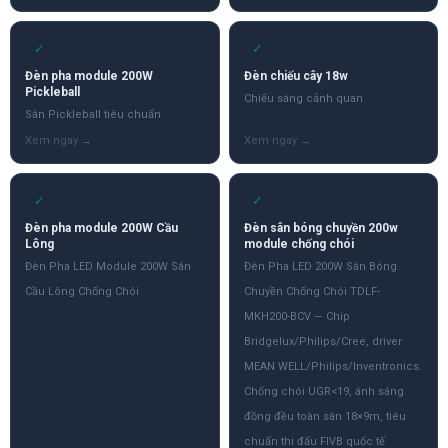
✓
✓
Đèn pha module 200W
Đèn chiếu cây 18w
Pickleball
Chiếu sáng cảnh quan
Sân Pickleball tiêu chuẩn
✓
✓
Đèn pha module 200W Cầu
Đèn sân bóng chuyền 200w
Lông
module chống chói
Đèn Pha LED Module 200W Sân
Đèn Pha LED 200W Sân Bóng
Cầu Lông Chống Chói
Chuyền Chống Chói TDLF-
MKH200-BCV — Chip
Bridgelux/Philips/Cree, driver
MEAN WELL/Philips/Inventronics.
Chống chói UGR<19, ánh sáng
đồng đều toàn sân 18×9m, tiêu
chuẩn thi đấu FIVB quốc tế