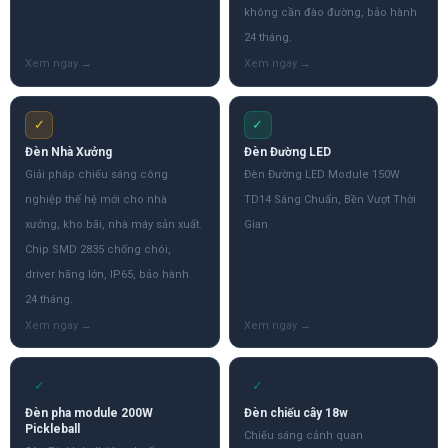
không cần đào đường, bảo hành
24 tháng.
✓
✓
Đèn Nhà Xưởng
Đèn Đường LED
Giải pháp chiếu sáng công
Đèn Đường LED Module 150W
nghiệp thế hệ mới cho nhà
TD14 Sáng Chuẩn, Bền Vượt Thời
xưởng, kho bãi, nhà máy sản xuất.
Gian
Chip SMD 2835 chống chói,
driver hãng lớn, IP65, bảo hành
24 tháng.
✓
✓
Đèn pha module 200W
Đèn chiếu cây 18w
Pickleball
Chiếu sáng cảnh quan