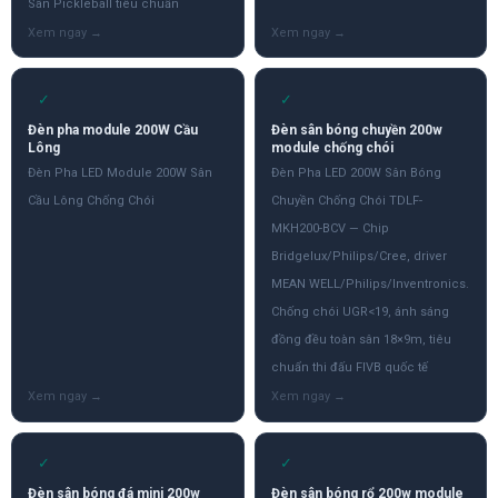
Sân Pickleball tiêu chuẩn
✓
✓
Đèn pha module 200W Cầu
Đèn sân bóng chuyền 200w
Lông
module chống chói
Đèn Pha LED Module 200W Sân
Đèn Pha LED 200W Sân Bóng
Cầu Lông Chống Chói
Chuyền Chống Chói TDLF-
MKH200-BCV — Chip
Bridgelux/Philips/Cree, driver
MEAN WELL/Philips/Inventronics.
Chống chói UGR<19, ánh sáng
đồng đều toàn sân 18×9m, tiêu
chuẩn thi đấu FIVB quốc tế
✓
✓
Đèn sân bóng đá mini 200w
Đèn sân bóng rổ 200w module