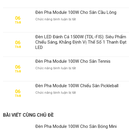
Pha
Module
Đèn Pha Module 100W Cho Sân Cầu Lông
100W
06
ở
Chức năng bình luận bị tắt
Cho
Th8
Đèn
Sân
Pha
Bóng
Module
Mini
Đèn LED Đánh Cá 1500W (TDL-FIS): Siêu Phẩm
100W
Chiếu Sáng, Khẳng Định Vị Thế Số 1 Thanh Đạt
06
Cho
LED
Th8
Sân
Cầu
Lông
Đèn Pha Module 100W Cho Sân Tennis
06
ở
Chức năng bình luận bị tắt
Th8
Đèn
Pha
Module
Đèn Pha Module 100W Chiếu Sân Pickleball
100W
06
ở
Chức năng bình luận bị tắt
Cho
Th8
Đèn
Sân
Pha
Tennis
Module
100W
BÀI VIẾT CÙNG CHỦ ĐỀ
Chiếu
Sân
Đèn Pha Module 100W Cho Sân Bóng Mini
Pickleball