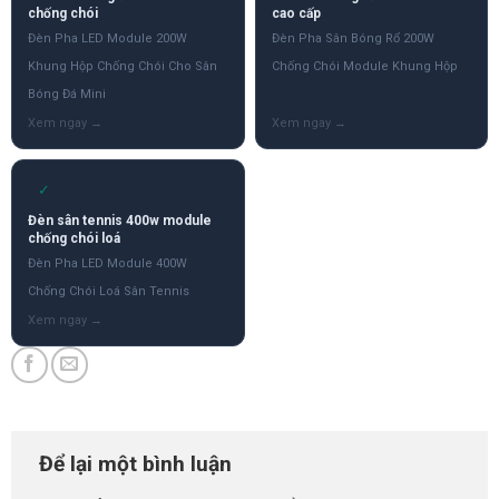
chống chói
cao cấp
Đèn Pha LED Module 200W
Đèn Pha Sân Bóng Rổ 200W
Khung Hộp Chống Chói Cho Sân
Chống Chói Module Khung Hộp
Bóng Đá Mini
✓
Đèn sân tennis 400w module
chống chói loá
Đèn Pha LED Module 400W
Chống Chói Loá Sân Tennis
Để lại một bình luận