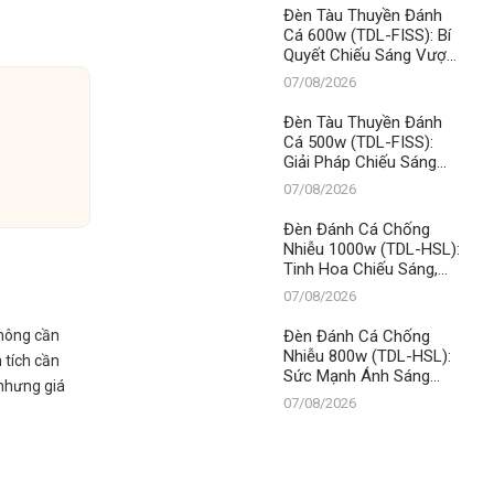
Đèn Tàu Thuyền Đánh
Cá 600w (TDL-FISS): Bí
Quyết Chiếu Sáng Vượt
Trội, Khẳng Định Vị Thế
07/08/2026
Số 1 Thanh Đạt LED
Đèn Tàu Thuyền Đánh
Cá 500w (TDL-FISS):
Giải Pháp Chiếu Sáng
Tối Ưu, Khẳng Định Vị
07/08/2026
Thế Số 1 Thanh Đạt LED
Đèn Đánh Cá Chống
Nhiễu 1000w (TDL-HSL):
Tinh Hoa Chiếu Sáng,
Khẳng Định Vị Thế Số 1
07/08/2026
Thanh Đạt LED
Đèn Đánh Cá Chống
không cần
Nhiễu 800w (TDL-HSL):
 tích cần
Sức Mạnh Ánh Sáng
 nhưng giá
Vượt Trội, Khẳng Định
07/08/2026
Vị Thế Số 1 Thanh Đạt
LED