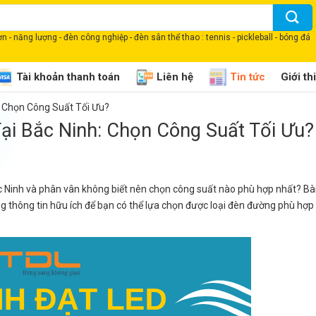
 - năng lượng - đèn công nghiệp - đèn sân thể thao : tennis - pickleball - bóng đá
Tài khoản thanh toán
Liên hệ
Tin tức
Giới th
: Chọn Công Suất Tối Ưu?
ại Bắc Ninh: Chọn Công Suất Tối Ưu?
c Ninh và phân vân không biết nên chọn công suất nào phù hợp nhất? Bài
g thông tin hữu ích để bạn có thể lựa chọn được loại đèn đường phù hợp