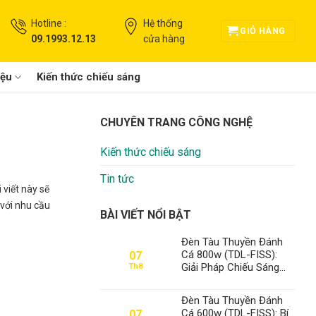
Hotline :
Hệ thống
GIỎ HÀNG
09.1993.12.13
cửa hàng
iệu
Kiến thức chiếu sáng
CHUYÊN TRANG CÔNG NGHỆ
Kiến thức chiếu sáng
Tin tức
 viết này sẽ
 với nhu cầu
BÀI VIẾT NỔI BẬT
Đèn Tàu Thuyền Đánh
Cá 800w (TDL-FISS):
07
Giải Pháp Chiếu Sáng
Th8
Đỉnh Cao, Khẳng Định Vị
Thế Số 1 Thanh Đạt LED
Đèn Tàu Thuyền Đánh
Cá 600w (TDL-FISS): Bí
07