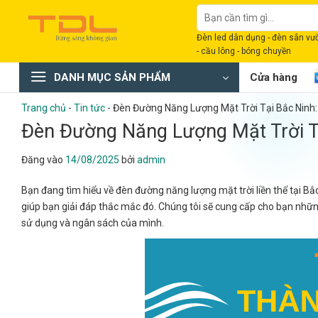
Bỏ
Tìm
qua
kiếm:
Đèn led dân dụng - đèn sân vườn
nội
- cầu lông - bóng chuyền
dung
DANH MỤC SẢN PHẨM
Cửa hàng
Trang chủ
-
Tin tức
-
Đèn Đường Năng Lượng Mặt Trời Tại Bắc Ninh
Đèn Đường Năng Lượng Mặt Trời T
Đăng vào
14/08/2025
bởi
admin
Bạn đang tìm hiểu về đèn đường năng lượng mặt trời liền thể tại Bắ
giúp bạn giải đáp thắc mắc đó. Chúng tôi sẽ cung cấp cho bạn nhữn
sử dụng và ngân sách của mình.