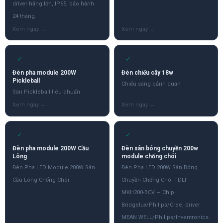
driver hãng lớn, IP65, bảo hành
24 tháng.
✓
✓
Đèn pha module 200W
Đèn chiếu cây 18w
Pickleball
Chiếu sáng cảnh quan
Sân Pickleball tiêu chuẩn
✓
✓
Đèn pha module 200W Cầu
Đèn sân bóng chuyền 200w
Lông
module chống chói
Đèn Pha LED Module 200W Sân
Đèn Pha LED 200W Sân Bóng
Cầu Lông Chống Chói
Chuyền Chống Chói TDLF-
MKH200-BCV — Chip
Bridgelux/Philips/Cree, driver
MEAN WELL/Philips/Inventronics.