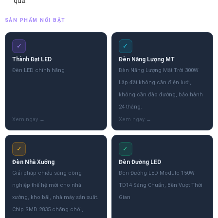
quả.
SẢN PHẨM NỔI BẬT
✓
✓
Thành Đạt LED
Đèn Năng Lượng MT
Đèn LED chính hãng
Đèn Năng Lượng Mặt Trời 300W
Lắp đặt không cần điện lưới,
không cần đào đường, bảo hành
24 tháng.
✓
✓
Đèn Nhà Xưởng
Đèn Đường LED
Giải pháp chiếu sáng công
Đèn Đường LED Module 150W
nghiệp thế hệ mới cho nhà
TD14 Sáng Chuẩn, Bền Vượt Thời
xưởng, kho bãi, nhà máy sản xuất.
Gian
Chip SMD 2835 chống chói,