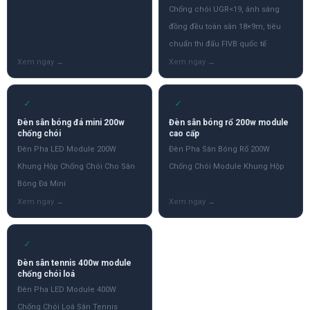
Chống chói UGR<19, ánh sáng
đồng đều toàn sân 18×9m, tiêu
chuẩn thi đấu FIVB quốc tế
✓
✓
Đèn sân bóng đá mini 200w
Đèn sân bóng rổ 200w module
chống chói
cao cấp
Đèn Pha LED Module 200W
Đèn Pha Sân Bóng Rổ 200W
Khung Hộp Chống Chói Cho Sân
Chống Chói Module Khung Hộp
Bóng Đá Mini
✓
Đèn sân tennis 400w module
chống chói loá
Đèn Pha LED Module 400W
Chống Chói Loá Sân Tennis