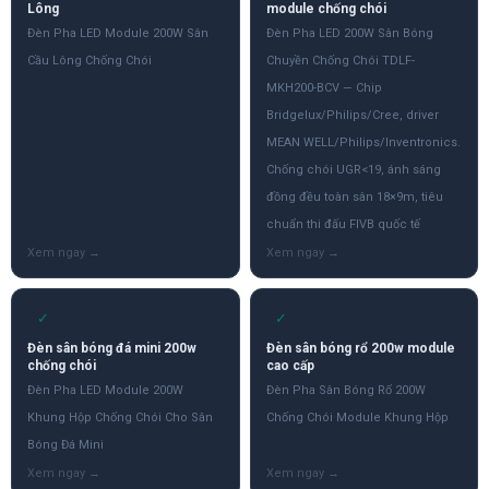
Lông
module chống chói
Đèn Pha LED Module 200W Sân
Đèn Pha LED 200W Sân Bóng
Cầu Lông Chống Chói
Chuyền Chống Chói TDLF-
MKH200-BCV — Chip
Bridgelux/Philips/Cree, driver
MEAN WELL/Philips/Inventronics.
Chống chói UGR<19, ánh sáng
đồng đều toàn sân 18×9m, tiêu
chuẩn thi đấu FIVB quốc tế
✓
✓
Đèn sân bóng đá mini 200w
Đèn sân bóng rổ 200w module
chống chói
cao cấp
Đèn Pha LED Module 200W
Đèn Pha Sân Bóng Rổ 200W
Khung Hộp Chống Chói Cho Sân
Chống Chói Module Khung Hộp
Bóng Đá Mini