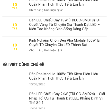
Hiệu
Quả? Phân Tích Thực Tế & Lợi Ích
10
Quả?
Th8
ở
Chức năng bình luận bị tắt
Phân
Đèn
Tích
Pha
Thực
Đèn LED Chiếu Cây 18W (TDLCC-SMD18): Bí
Module
Tế
Quyết Vàng Từ Chuyên Gia Thành Đạt LED –
10
100W:
&
Kiến Tạo Không Gian Sống Đẳng Cấp
Th8
Tiết
Lợi
Kiệm
Ích
Điện
Kinh Nghiệm Chọn Đèn Pha Module 100W: Bí
Hiệu
Quyết Từ Chuyên Gia LED Thành Đạt
10
Quả?
Th8
ở
Chức năng bình luận bị tắt
Phân
Kinh
Tích
Nghiệm
Thực
Chọn
Tế
BÀI VIẾT CÙNG CHỦ ĐỀ
Đèn
&
Pha
Lợi
Đèn Pha Module 100W: Tiết Kiệm Điện Hiệu
Module
Ích
Quả? Phân Tích Thực Tế & Lợi Ích
100W:
Bí
10/08/2026
Quyết
Từ
Đèn LED Chiếu Cây 24W (TDLCC-SMD24) – Giải
Chuyên
Pháp Tối Ưu Từ Thành Đạt LED, Khẳng Định Vị
Gia
Thế Số 1
LED
Thành
10/08/2026