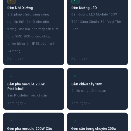
Đèn Nhà Xưởng
Đèn Đường LED
Giải pháp chiếu sáng công
Đèn Đường LED Module 150W
nghiệp thế hệ mới cho nhà
TD14 Sáng Chuẩn, Bền Vượt Thời
xưởng, kho bãi, nhà máy sản xuất.
Gian
Chip SMD 2835 chống chói,
driver hãng lớn, IP65, bảo hành
24 tháng.
✓
✓
Đèn pha module 200W
Đèn chiếu cây 18w
Pickleball
Chiếu sáng cảnh quan
Sân Pickleball tiêu chuẩn
✓
✓
Đèn pha module 200W Cầu
Đèn sân bóng chuyền 200w