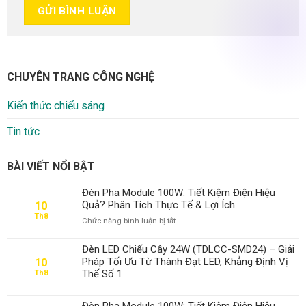
CHUYÊN TRANG CÔNG NGHỆ
Kiến thức chiếu sáng
Tin tức
BÀI VIẾT NỔI BẬT
Đèn Pha Module 100W: Tiết Kiệm Điện Hiệu
Quả? Phân Tích Thực Tế & Lợi Ích
10
Th8
ở
Chức năng bình luận bị tắt
Đèn
Pha
Đèn LED Chiếu Cây 24W (TDLCC-SMD24) – Giải
Module
Pháp Tối Ưu Từ Thành Đạt LED, Khẳng Định Vị
10
100W:
Thế Số 1
Th8
Tiết
Kiệm
Điện
Đèn Pha Module 100W: Tiết Kiệm Điện Hiệu