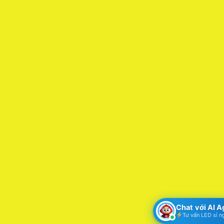
Chat với AI 
Tư vấn LED sỉ n