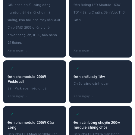
Giải pháp chiếu sáng công
Đèn Đường LED Module 150W
nghiệp thế hệ mới cho nhà
TD14 Sáng Chuẩn, Bền Vượt Thời
xưởng, kho bãi, nhà máy sản xuất.
Gian
Chip SMD 2835 chống chói,
driver hãng lớn, IP65, bảo hành
24 tháng.
✓
✓
Đèn pha module 200W
Đèn chiếu cây 18w
Pickleball
Chiếu sáng cảnh quan
Sân Pickleball tiêu chuẩn
✓
✓
Đèn pha module 200W Cầu
Đèn sân bóng chuyền 200w
Lông
module chống chói
Đèn Pha LED Module 200W Sân
Đèn Pha LED 200W Sân Bóng