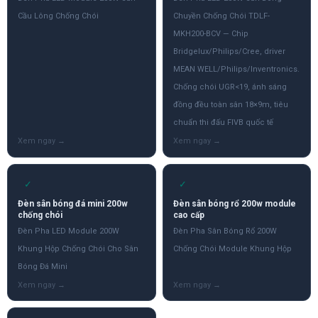
Cầu Lông Chống Chói
Chuyền Chống Chói TDLF-
MKH200-BCV — Chip
Bridgelux/Philips/Cree, driver
MEAN WELL/Philips/Inventronics.
Chống chói UGR<19, ánh sáng
đồng đều toàn sân 18×9m, tiêu
chuẩn thi đấu FIVB quốc tế
✓
✓
Đèn sân bóng đá mini 200w
Đèn sân bóng rổ 200w module
chống chói
cao cấp
Đèn Pha LED Module 200W
Đèn Pha Sân Bóng Rổ 200W
Khung Hộp Chống Chói Cho Sân
Chống Chói Module Khung Hộp
Bóng Đá Mini