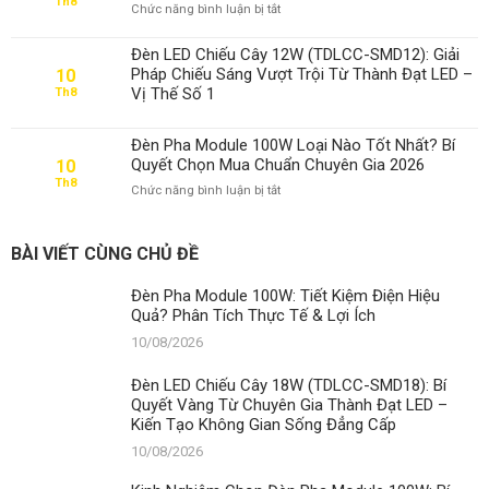
Th8
ở
Chức năng bình luận bị tắt
Phân
Kinh
Tích
Nghiệm
Thực
Đèn LED Chiếu Cây 12W (TDLCC-SMD12): Giải
Chọn
Tế
Pháp Chiếu Sáng Vượt Trội Từ Thành Đạt LED –
10
Đèn
&
Vị Thế Số 1
Th8
Pha
Lợi
Module
Ích
100W:
Đèn Pha Module 100W Loại Nào Tốt Nhất? Bí
Bí
Quyết Chọn Mua Chuẩn Chuyên Gia 2026
10
Quyết
Th8
ở
Chức năng bình luận bị tắt
Từ
Đèn
Chuyên
Pha
Gia
Module
LED
BÀI VIẾT CÙNG CHỦ ĐỀ
100W
Thành
Loại
Đạt
Đèn Pha Module 100W: Tiết Kiệm Điện Hiệu
Nào
Quả? Phân Tích Thực Tế & Lợi Ích
Tốt
Nhất?
10/08/2026
Bí
Quyết
Đèn LED Chiếu Cây 18W (TDLCC-SMD18): Bí
Chọn
Quyết Vàng Từ Chuyên Gia Thành Đạt LED –
Mua
Kiến Tạo Không Gian Sống Đẳng Cấp
Chuẩn
Chuyên
10/08/2026
Gia
2026