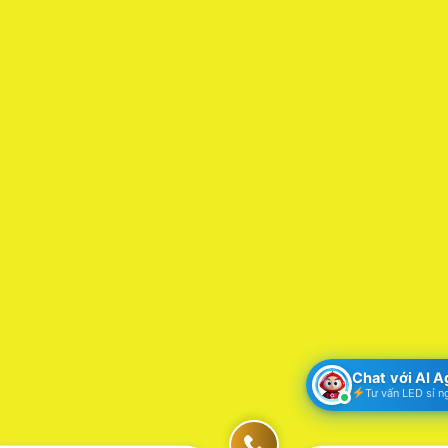
Chat với AI 
Tư vấn LED sỉ n