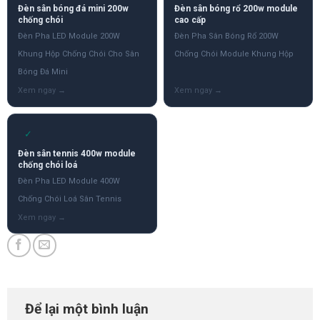
Đèn sân bóng đá mini 200w
Đèn sân bóng rổ 200w module
chống chói
cao cấp
Đèn Pha LED Module 200W
Đèn Pha Sân Bóng Rổ 200W
Khung Hộp Chống Chói Cho Sân
Chống Chói Module Khung Hộp
Bóng Đá Mini
✓
Đèn sân tennis 400w module
chống chói loá
Đèn Pha LED Module 400W
Chống Chói Loá Sân Tennis
Để lại một bình luận