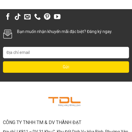
Bạn muốn nhận khuyến mãi đặc biệt? Đăng ký ngay.
CÔNG TY TNHH TM & DV THÀNH ĐẠT
Địa chỉ: LK811 – DV 31 Khu C, Khu Đất Dịch Vụ Hòa Bình, Phường Yên