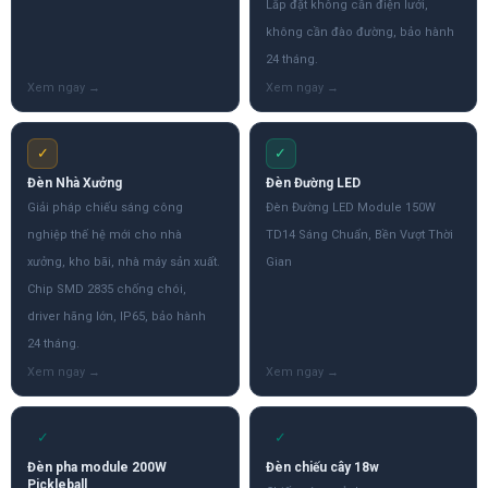
Lắp đặt không cần điện lưới,
không cần đào đường, bảo hành
24 tháng.
✓
✓
Đèn Nhà Xưởng
Đèn Đường LED
Giải pháp chiếu sáng công
Đèn Đường LED Module 150W
nghiệp thế hệ mới cho nhà
TD14 Sáng Chuẩn, Bền Vượt Thời
xưởng, kho bãi, nhà máy sản xuất.
Gian
Chip SMD 2835 chống chói,
driver hãng lớn, IP65, bảo hành
24 tháng.
✓
✓
Đèn pha module 200W
Đèn chiếu cây 18w
Pickleball