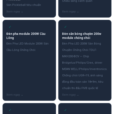
Chiếu sáng cảnh quan
Sân Pickleball tiêu chuẩn
✓
✓
Đèn pha module 200W Cầu
Đèn sân bóng chuyền 200w
Lông
module chống chói
Đèn Pha LED Module 200W Sân
Đèn Pha LED 200W Sân Bóng
Cầu Lông Chống Chói
Chuyền Chống Chói TDLF-
MKH200-BCV — Chip
Bridgelux/Philips/Cree, driver
MEAN WELL/Philips/Inventronics.
Chống chói UGR<19, ánh sáng
đồng đều toàn sân 18×9m, tiêu
chuẩn thi đấu FIVB quốc tế
✓
✓