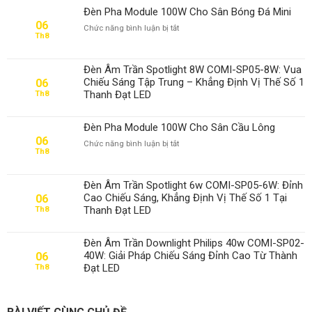
Đèn Pha Module 100W Cho Sân Bóng Đá Mini
06
ở
Chức năng bình luận bị tắt
Th8
Đèn
Pha
Module
Đèn Âm Trần Spotlight 8W COMI-SP05-8W: Vua
100W
Chiếu Sáng Tập Trung – Khẳng Định Vị Thế Số 1
06
Cho
Thanh Đạt LED
Th8
Sân
Bóng
Đá
Đèn Pha Module 100W Cho Sân Cầu Lông
Mini
06
ở
Chức năng bình luận bị tắt
Th8
Đèn
Pha
Module
Đèn Âm Trần Spotlight 6w COMI-SP05-6W: Đỉnh
100W
Cao Chiếu Sáng, Khẳng Định Vị Thế Số 1 Tại
06
Cho
Thanh Đạt LED
Th8
Sân
Cầu
Lông
Đèn Âm Trần Downlight Philips 40w COMI-SP02-
40W: Giải Pháp Chiếu Sáng Đỉnh Cao Từ Thành
06
Đạt LED
Th8