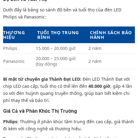
Dưới đây là bảng so sánh độ bền và tuổi thọ của đèn LED
Philips và Panasonic:
THƯƠNG
TUỔI THỌ TRUNG
CHÍNH SÁCH BẢO
HIỆU
BÌNH
HÀNH
Philips
15.000 – 20.000 giờ
2 năm
20.000 – 25.000 giờ
Panasonic
2 năm
(tùy dòng)
Bí mật từ chuyên gia Thành Đạt LED:
Đèn LED Thành Đạt với
chip LED cao cấp, tuổi thọ có thể lên đến
40.000 giờ
, gấp 4 lần
so với đèn huỳnh quang truyền thống, giúp bạn tiết kiệm chi
phí thay thế và bảo trì.
Giá Cả và Phân Khúc Thị Trường
Philips:
Thường ở phân khúc tầm trung đến cao cấp, giá thành
đi kèm với công nghệ và thương hiệu.