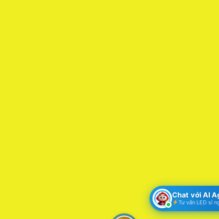
Chat với AI 
Tư vấn LED sỉ n