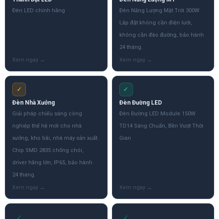
Đèn LED chính hãng
Đèn Năng Lượng Mặt Trời 300W
Lắp đặt không cần điện lưới,
không cần đào đường, bảo hành
24 tháng.
✓
✓
Đèn Nhà Xưởng
Đèn Đường LED
Giải pháp chiếu sáng công
Đèn Đường LED Module 150W
nghiệp thế hệ mới cho nhà
TD14 Sáng Chuẩn, Bền Vượt Thời
xưởng, kho bãi, nhà máy sản xuất.
Gian
Chip SMD 2835 chống chói,
driver hãng lớn, IP65, bảo hành
24 tháng.
✓
✓