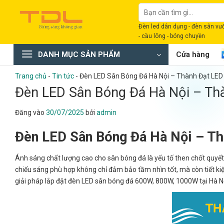
Bỏ
Tìm
qua
kiếm:
Đèn led dân dụng - đèn sân vườn
nội
- cầu lông - bóng chuyền
dung
DANH MỤC SẢN PHẨM
Cửa hàng
Trang chủ
-
Tin tức
-
Đèn LED Sân Bóng Đá Hà Nội – Thành Đạt LED
Đèn LED Sân Bóng Đá Hà Nội – Th
Đăng vào
30/07/2025
bởi
admin
Đèn LED Sân Bóng Đá Hà Nội – Th
Ánh sáng chất lượng cao cho sân bóng đá là yếu tố then chốt quyết 
chiếu sáng phù hợp không chỉ đảm bảo tầm nhìn tốt, mà còn tiết kiệ
giải pháp lắp đặt đèn LED sân bóng đá 600W, 800W, 1000W tại Hà Nội