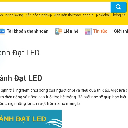
 - năng lượng - đèn công nghiệp - đèn sân thể thao : tennis - pickleball - bóng đá
Tài khoản thanh toán
Liên hệ
Tin tức
Giới th
ành Đạt LED
ành Đạt LED
định trải nghiệm chơi bóng của người chơi và hiệu quả thi đấu. Việc lựa 
m điện năng và nâng cao tuổi thọ hệ thống. Bài viết này sẽ giúp bạn hiểu
, cùng những lợi ích vượt trội mà nó mang lại.