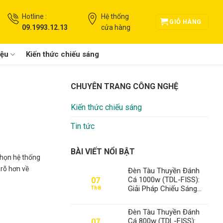
Hotline :
Hệ thống
GIỎ HÀNG
09.1993.12.13
cửa hàng
iệu
Kiến thức chiếu sáng
CHUYÊN TRANG CÔNG NGHỆ
Kiến thức chiếu sáng
Tin tức
BÀI VIẾT NỔI BẬT
chọn hệ thống
 rõ hơn về
Đèn Tàu Thuyền Đánh
Cá 1000w (TDL-FISS):
07
Giải Pháp Chiếu Sáng
Th8
Đỉnh Cao, Khẳng Định Vị
Thế Số 1 Thanh Đạt LED
Đèn Tàu Thuyền Đánh
Cá 800w (TDL-FISS):
07