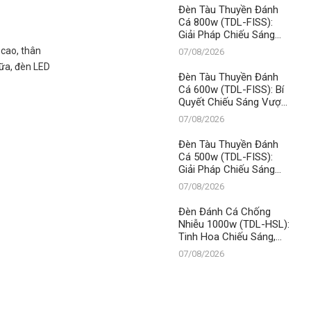
Đèn Tàu Thuyền Đánh
Cá 800w (TDL-FISS):
Giải Pháp Chiếu Sáng
Đỉnh Cao, Khẳng Định Vị
 cao, thân
07/08/2026
Thế Số 1 Thanh Đạt LED
nữa, đèn LED
Đèn Tàu Thuyền Đánh
Cá 600w (TDL-FISS): Bí
Quyết Chiếu Sáng Vượt
Trội, Khẳng Định Vị Thế
07/08/2026
Số 1 Thanh Đạt LED
Đèn Tàu Thuyền Đánh
Cá 500w (TDL-FISS):
Giải Pháp Chiếu Sáng
Tối Ưu, Khẳng Định Vị
07/08/2026
Thế Số 1 Thanh Đạt LED
Đèn Đánh Cá Chống
Nhiễu 1000w (TDL-HSL):
Tinh Hoa Chiếu Sáng,
Khẳng Định Vị Thế Số 1
07/08/2026
Thanh Đạt LED