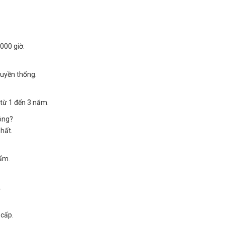
000 giờ.
ruyền thống.
từ 1 đến 3 năm.
ông?
hất.
hẩm.
.
 cấp.