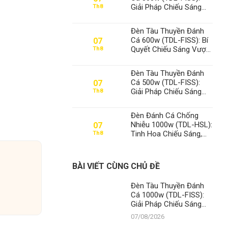
Giải Pháp Chiếu Sáng
Th8
Đỉnh Cao, Khẳng Định Vị
Thế Số 1 Thanh Đạt LED
Đèn Tàu Thuyền Đánh
Cá 600w (TDL-FISS): Bí
07
Quyết Chiếu Sáng Vượt
Th8
Trội, Khẳng Định Vị Thế
Số 1 Thanh Đạt LED
Đèn Tàu Thuyền Đánh
Cá 500w (TDL-FISS):
07
Giải Pháp Chiếu Sáng
Th8
Tối Ưu, Khẳng Định Vị
Thế Số 1 Thanh Đạt LED
Đèn Đánh Cá Chống
Nhiễu 1000w (TDL-HSL):
07
Tinh Hoa Chiếu Sáng,
Th8
Khẳng Định Vị Thế Số 1
Thanh Đạt LED
BÀI VIẾT CÙNG CHỦ ĐỀ
Đèn Tàu Thuyền Đánh
Cá 1000w (TDL-FISS):
Giải Pháp Chiếu Sáng
Đỉnh Cao, Khẳng Định Vị
07/08/2026
Thế Số 1 Thanh Đạt LED