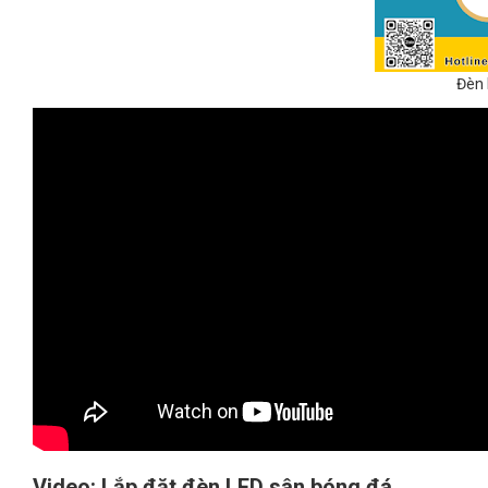
Đèn 
Video: Lắp đặt đèn LED sân bóng đá