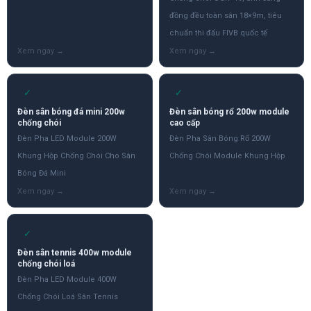
đồng đều toàn sân 18×9m, tiêu
chuẩn thi đấu FIVB quốc tế
✓
✓
Đèn sân bóng đá mini 200w
Đèn sân bóng rổ 200w module
chống chói
cao cấp
Đèn Pha LED Module 200W
Đèn Pha Sân Bóng Rổ 200W
Khung Hộp Chống Chói Cho Sân
Chống Chói Module Khung Hộp
Bóng Đá Mini
✓
Đèn sân tennis 400w module
chống chói loá
Đèn Pha LED Module 400W
Chống Chói Loá Sân Tennis