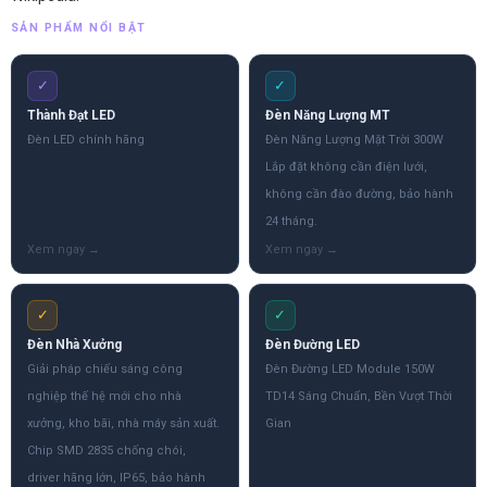
SẢN PHẨM NỔI BẬT
✓
✓
Thành Đạt LED
Đèn Năng Lượng MT
Đèn LED chính hãng
Đèn Năng Lượng Mặt Trời 300W
Lắp đặt không cần điện lưới,
không cần đào đường, bảo hành
24 tháng.
✓
✓
Đèn Nhà Xưởng
Đèn Đường LED
Giải pháp chiếu sáng công
Đèn Đường LED Module 150W
nghiệp thế hệ mới cho nhà
TD14 Sáng Chuẩn, Bền Vượt Thời
xưởng, kho bãi, nhà máy sản xuất.
Gian
Chip SMD 2835 chống chói,
driver hãng lớn, IP65, bảo hành