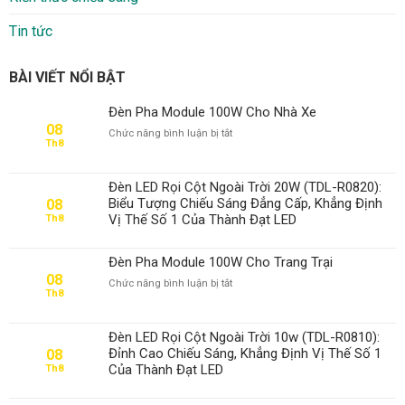
Tin tức
BÀI VIẾT NỔI BẬT
Đèn Pha Module 100W Cho Nhà Xe
08
ở
Chức năng bình luận bị tắt
Th8
Đèn
Pha
Module
Đèn LED Rọi Cột Ngoài Trời 20W (TDL-R0820):
100W
Biểu Tượng Chiếu Sáng Đẳng Cấp, Khẳng Định
08
Cho
Vị Thế Số 1 Của Thành Đạt LED
Th8
Nhà
Xe
Đèn Pha Module 100W Cho Trang Trại
08
ở
Chức năng bình luận bị tắt
Th8
Đèn
Pha
Module
Đèn LED Rọi Cột Ngoài Trời 10w (TDL-R0810):
100W
Đỉnh Cao Chiếu Sáng, Khẳng Định Vị Thế Số 1
08
Cho
Của Thành Đạt LED
Th8
Trang
Trại