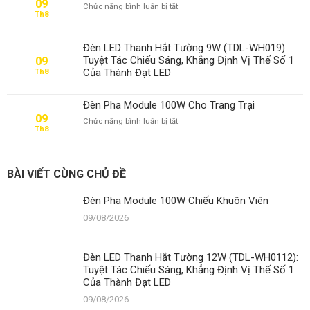
09
ở
Chức năng bình luận bị tắt
Th8
Đèn
Pha
Module
Đèn LED Thanh Hắt Tường 9W (TDL-WH019):
100W
Tuyệt Tác Chiếu Sáng, Khẳng Định Vị Thế Số 1
09
Cho
Của Thành Đạt LED
Th8
Nhà
Xe
Đèn Pha Module 100W Cho Trang Trại
09
ở
Chức năng bình luận bị tắt
Th8
Đèn
Pha
Module
100W
BÀI VIẾT CÙNG CHỦ ĐỀ
Cho
Trang
Đèn Pha Module 100W Chiếu Khuôn Viên
Trại
09/08/2026
Đèn LED Thanh Hắt Tường 12W (TDL-WH0112):
Tuyệt Tác Chiếu Sáng, Khẳng Định Vị Thế Số 1
Của Thành Đạt LED
09/08/2026