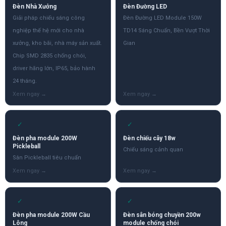
Đèn Nhà Xưởng
Đèn Đường LED
Giải pháp chiếu sáng công
Đèn Đường LED Module 150W
nghiệp thế hệ mới cho nhà
TD14 Sáng Chuẩn, Bền Vượt Thời
xưởng, kho bãi, nhà máy sản xuất.
Gian
Chip SMD 2835 chống chói,
driver hãng lớn, IP65, bảo hành
24 tháng.
✓
✓
Đèn pha module 200W
Đèn chiếu cây 18w
Pickleball
Chiếu sáng cảnh quan
Sân Pickleball tiêu chuẩn
✓
✓
Đèn pha module 200W Cầu
Đèn sân bóng chuyền 200w
Lông
module chống chói