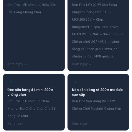
Đèn Pha LED Module 200W Sân
Đèn Pha LED 200W Sân Bóng
Cầu Lông Chống Chói
Chuyền Chống Chói TDLF-
MKH200-BCV — Chip
Bridgelux/Philips/Cree, driver
MEAN WELL/Philips/Inventronics.
Chống chói UGR<19, ánh sáng
đồng đều toàn sân 18×9m, tiêu
chuẩn thi đấu FIVB quốc tế
✓
✓
Đèn sân bóng đá mini 200w
Đèn sân bóng rổ 200w module
chống chói
cao cấp
Đèn Pha LED Module 200W
Đèn Pha Sân Bóng Rổ 200W
Khung Hộp Chống Chói Cho Sân
Chống Chói Module Khung Hộp
Bóng Đá Mini