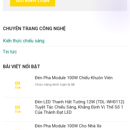
CHUYÊN TRANG CÔNG NGHỆ
Kiến thức chiếu sáng
Tin tức
BÀI VIẾT NỔI BẬT
Đèn Pha Module 100W Chiếu Khuôn Viên
09
ở
Chức năng bình luận bị tắt
Th8
Đèn
Pha
Module
Đèn LED Thanh Hắt Tường 12W (TDL-WH0112):
100W
Tuyệt Tác Chiếu Sáng, Khẳng Định Vị Thế Số 1
09
Chiếu
Của Thành Đạt LED
Th8
Khuôn
Viên
Đèn Pha Module 100W Cho Nhà Xe