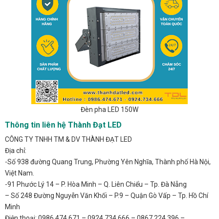
Đèn pha LED 150W
Thông tin liên hệ Thành Đạt LED
CÔNG TY TNHH TM & DV THÀNH ĐẠT LED
Địa chỉ:
-Số 938 đường Quang Trung, Phường Yên Nghĩa, Thành phố Hà Nội,
Việt Nam.
-91 Phước Lý 14 – P. Hòa Minh – Q. Liên Chiểu – Tp. Đà Nẵng
– Số 248 Đường Nguyễn Văn Khối – P.9 – Quận Gò Vấp – Tp. Hồ Chí
Minh
Điện thoại: 0986.474.671 – 0924.734.666 – 0867.224.396 –