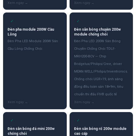
✓
✓
Đèn pha module 200W Cầu
Đèn sân bóng chuyền 200w
Lông
module chống chói
Đèn Pha LED Module 200W Sân
Đèn Pha LED 200W Sân Bóng
Cầu Lông Chống Chói
Chuyền Chống Chói TDLF-
MKH200-BCV — Chip
Bridgelux/Philips/Cree, driver
MEAN WELL/Philips/Inventronics.
Chống chói UGR<19, ánh sáng
đồng đều toàn sân 18×9m, tiêu
chuẩn thi đấu FIVB quốc tế
✓
✓
Đèn sân bóng đá mini 200w
Đèn sân bóng rổ 200w module
chống chói
cao cấp