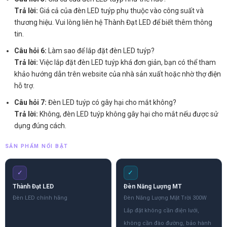
Trả lời:
Giá cả của đèn LED tuýp phụ thuộc vào công suất và
thương hiệu. Vui lòng liên hệ Thành Đạt LED để biết thêm thông
tin.
Câu hỏi 6:
Làm sao để lắp đặt đèn LED tuýp?
Trả lời:
Việc lắp đặt đèn LED tuýp khá đơn giản, bạn có thể tham
khảo hướng dẫn trên website của nhà sản xuất hoặc nhờ thợ điện
hỗ trợ.
Câu hỏi 7:
Đèn LED tuýp có gây hại cho mắt không?
Trả lời:
Không, đèn LED tuýp không gây hại cho mắt nếu được sử
dụng đúng cách.
SẢN PHẨM NỔI BẬT
✓
✓
Thành Đạt LED
Đèn Năng Lượng MT
Đèn LED chính hãng
Đèn Năng Lượng Mặt Trời 300W
Lắp đặt không cần điện lưới,
không cần đào đường, bảo hành