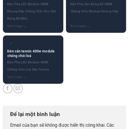
Đèn Pha LED Module 200W
Đèn Pha Sân Bóng Rổ 200W
Khung Hộp Chống Chói Cho Sân
Chống Chói Module Khung Hộp
Bóng Đá Mini
✓
Đèn sân tennis 400w module
chống chói loá
Đèn Pha LED Module 400W
Chống Chói Loá Sân Tennis
Để lại một bình luận
Email của bạn sẽ không được hiển thị công khai.
Các