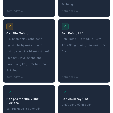
24 tháng.
✓
✓
Đèn Nhà Xưởng
Đèn Đường LED
Giải pháp chiếu sáng công
Đèn Đường LED Module 150W
nghiệp thế hệ mới cho nhà
TD14 Sáng Chuẩn, Bền Vượt Thời
xưởng, kho bãi, nhà máy sản xuất.
Gian
Chip SMD 2835 chống chói,
driver hãng lớn, IP65, bảo hành
24 tháng.
✓
✓
Đèn pha module 200W
Đèn chiếu cây 18w
Pickleball
Chiếu sáng cảnh quan
Sân Pickleball tiêu chuẩn