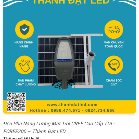
Đèn Pha Năng Lượng Mặt Trời CREE Cao Cấp TDL-
FCREE200 – Thành Đạt LED
Thông số kỹ thuật: