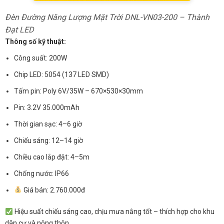
Đèn Đường Năng Lượng Mặt Trời DNL-VN03-200 – Thành
Đạt LED
Thông số kỹ thuật:
Công suất: 200W
Chip LED: 5054 (137 LED SMD)
Tấm pin: Poly 6V/35W – 670×530×30mm
Pin: 3.2V 35.000mAh
Thời gian sạc: 4–6 giờ
Chiếu sáng: 12–14 giờ
Chiều cao lắp đặt: 4–5m
Chống nước: IP66
Giá bán: 2.760.000đ
Hiệu suất chiếu sáng cao, chịu mưa nắng tốt – thích hợp cho khu
dân cư và nông thôn.