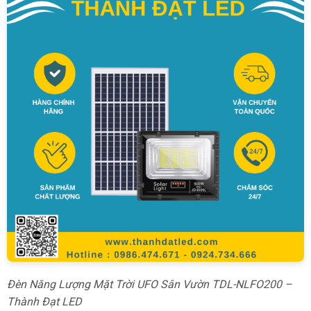
Đèn Năng Lượng Mặt Trời UFO Sân Vườn TDL-NLFO200 –
Thành Đạt LED