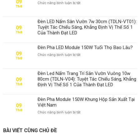
09
ở
Chức năng bình luận bị tắt
Th8
Đèn
Pha
LED
Đèn LED Nấm Sân Vườn 7w 30cm (TDLN-VT01):
Module
Tuyệt Tác Chiếu Sáng, Khẳng Định Vị Thế Số 1
09
150W
Của Thành Đạt LED
Th8
Tuổi
Thọ
Bao
Đèn Pha LED Module 150W Tuổi Thọ Bao Lâu?
Lâu?
09
ở
Chức năng bình luận bị tắt
Th8
Đèn
Pha
LED
Đèn Led Nấm Trang Trí Sân Vườn Vuông 10w
Module
80cm (TDLN-V04): Tuyệt Tác Chiếu Sáng, Khẳng
09
150W
Định Vị Thế Số 1 Của Thành Đạt LED
Th8
Tuổi
Thọ
Bao
Đèn Pha Module 150W Khung Hộp Sản Xuất Tại
Lâu?
Việt Nam
09
Th8
ở
Chức năng bình luận bị tắt
Đèn
Pha
Module
BÀI VIẾT CÙNG CHỦ ĐỀ
150W
Khung