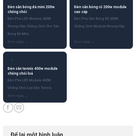
Đèn sân bóng đá mini 200w
Đèn sân bóng rổ 200w module
chống chói
cao cấp
Đèn Pha LED Module 200W
Đèn Pha Sân Bóng Rổ 200W
Khung Hộp Chống Chói Cho Sân
Chống Chói Module Khung Hộp
Bóng Đá Mini
✓
Đèn sân tennis 400w module
chống chói loá
Đèn Pha LED Module 400W
Chống Chói Loá Sân Tennis
Để lại một bình luận