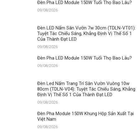
Đèn Pha LED Module 150W Tuổi Thọ Bao Lâu?
Hộp
Sản
09/08/2026
Xuất
Tại
Việt
Đèn LED Nấm Sân Vườn 7w 30cm (TDLN-VT01):
Nam
Tuyệt Tác Chiếu Sáng, Khẳng Định Vị Thế Số 1
Của Thành Đạt LED
09/08/2026
Đèn Pha LED Module 150W Tuổi Thọ Bao Lâu?
09/08/2026
Đèn Led Nấm Trang Trí Sân Vườn Vuông 10w
80cm (TDLN-V04): Tuyệt Tác Chiếu Sáng, Khẳng
Định Vị Thế Số 1 Của Thành Đạt LED
09/08/2026
Đèn Pha Module 150W Khung Hộp Sản Xuất Tại
Việt Nam
09/08/2026