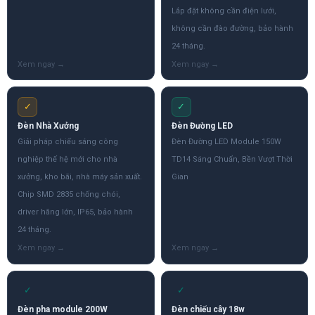
Lắp đặt không cần điện lưới,
không cần đào đường, bảo hành
24 tháng.
✓
✓
Đèn Nhà Xưởng
Đèn Đường LED
Giải pháp chiếu sáng công
Đèn Đường LED Module 150W
nghiệp thế hệ mới cho nhà
TD14 Sáng Chuẩn, Bền Vượt Thời
xưởng, kho bãi, nhà máy sản xuất.
Gian
Chip SMD 2835 chống chói,
driver hãng lớn, IP65, bảo hành
24 tháng.
✓
✓
Đèn pha module 200W
Đèn chiếu cây 18w