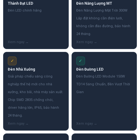
Thành Đạt LED
Đèn Năng Lượng MT
Đèn LED chính hãng
Đèn Năng Lượng Mặt Trời 300W
Lắp đặt không cần điện lưới,
không cần đào đường, bảo hành
24 tháng.
✓
✓
Đèn Nhà Xưởng
Đèn Đường LED
Giải pháp chiếu sáng công
Đèn Đường LED Module 150W
nghiệp thế hệ mới cho nhà
TD14 Sáng Chuẩn, Bền Vượt Thời
xưởng, kho bãi, nhà máy sản xuất.
Gian
Chip SMD 2835 chống chói,
driver hãng lớn, IP65, bảo hành
24 tháng.