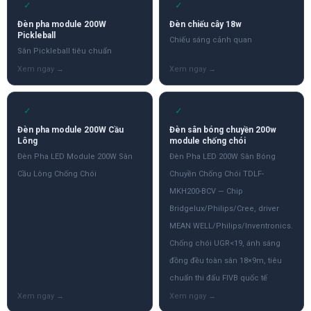
✓
✓
Đèn pha module 200W
Đèn chiếu cây 18w
Pickleball
Chiếu sáng cảnh quan
Sân Pickleball tiêu chuẩn
✓
✓
Đèn pha module 200W Cầu
Đèn sân bóng chuyền 200w
Lông
module chống chói
Đèn Pha LED Module 200W Sân
Đèn Pha LED 200W Sân Bóng
Cầu Lông Chống Chói
Chuyền Chống Chói TDLF-
MKH200-BCV — Chip
Bridgelux/Philips/Cree, driver
MEAN WELL/Philips/Inventronics.
Chống chói UGR<19, ánh sáng
đồng đều toàn sân 18×9m, tiêu
chuẩn thi đấu FIVB quốc tế