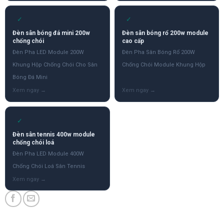
✓
✓
Đèn sân bóng đá mini 200w
Đèn sân bóng rổ 200w module
chống chói
cao cấp
Đèn Pha LED Module 200W
Đèn Pha Sân Bóng Rổ 200W
Khung Hộp Chống Chói Cho Sân
Chống Chói Module Khung Hộp
Bóng Đá Mini
✓
Đèn sân tennis 400w module
chống chói loá
Đèn Pha LED Module 400W
Chống Chói Loá Sân Tennis