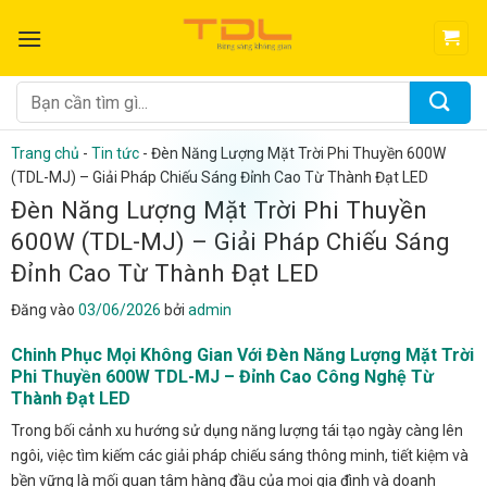
Bỏ
qua
nội
dung
Tìm
kiếm:
Trang chủ
-
Tin tức
-
Đèn Năng Lượng Mặt Trời Phi Thuyền 600W
(TDL-MJ) – Giải Pháp Chiếu Sáng Đỉnh Cao Từ Thành Đạt LED
Đèn Năng Lượng Mặt Trời Phi Thuyền
600W (TDL-MJ) – Giải Pháp Chiếu Sáng
Đỉnh Cao Từ Thành Đạt LED
Đăng vào
03/06/2026
bởi
admin
Chinh Phục Mọi Không Gian Với Đèn Năng Lượng Mặt Trời
Phi Thuyền 600W TDL-MJ – Đỉnh Cao Công Nghệ Từ
Thành Đạt LED
Trong bối cảnh xu hướng sử dụng năng lượng tái tạo ngày càng lên
ngôi, việc tìm kiếm các giải pháp chiếu sáng thông minh, tiết kiệm và
bền vững là mối quan tâm hàng đầu của mọi gia đình và doanh