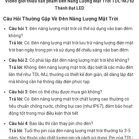
Video giới thiệu sản phẩm Đèn Năng Lượng Mặt Trời TDL-MJ từ
Thành Đạt LED
Câu Hỏi Thường Gặp Về Đèn Năng Lượng Mặt Trời
Câu hỏi 1:
Đèn năng lượng mặt trời có thể sử dụng vào ban đêm
không?
Trả lời:
Có. Đèn năng lượng mặt trời lưu trữ năng lượng điện mặt
trời ban ngày trong pin và sử dụng để chiếu sáng vào ban đêm.
Câu hỏi 2:
Có phải lắp đặt đèn năng lượng mặt trời khó không?
Trả lời:
Không. Đèn năng lượng mặt trời, đặc biệt là các mẫu đèn
liền thể như TDL-MJ, thường có thiết kế đơn giản, dễ dàng lắp đặt
mà không cần hệ thống dây điện phức tạp.
Câu hỏi 3:
Đèn có thể chịu được mưa gió không?
Trả lời:
Có. Đèn năng lượng mặt trời chất lượng cao thường có
tiêu chuẩn chống nước, chống bụi cao (như IP67), đảm bảo hoạt
động tốt trong mọi điều kiện thời tiết.
Câu hỏi 4:
Bao lâu thì cần thay pin cho đèn?
Trả lời:
Tuổi thọ pin của đèn năng lượng mặt trời thường từ 3-5
năm, tùy thuộc vào chất lượng pin và cách sử dụng. Pin của TDL-