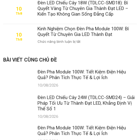
Pha
Thực
Đèn LED Chiếu Cây 18W (TDLCC-SMD18): Bí
Module
Tế
Quyết Vàng Từ Chuyên Gia Thành Đạt LED –
10
100W:
&
Kiến Tạo Không Gian Sống Đẳng Cấp
Th8
Tiết
Lợi
Kiệm
Ích
Điện
Kinh Nghiệm Chọn Đèn Pha Module 100W: Bí
Hiệu
Quyết Từ Chuyên Gia LED Thành Đạt
10
Quả?
Th8
ở
Chức năng bình luận bị tắt
Phân
Kinh
Tích
Nghiệm
Thực
Chọn
Tế
BÀI VIẾT CÙNG CHỦ ĐỀ
Đèn
&
Pha
Lợi
Đèn Pha Module 100W: Tiết Kiệm Điện Hiệu
Module
Ích
Quả? Phân Tích Thực Tế & Lợi Ích
100W:
Bí
10/08/2026
Quyết
Từ
Đèn LED Chiếu Cây 24W (TDLCC-SMD24) – Giải
Chuyên
Pháp Tối Ưu Từ Thành Đạt LED, Khẳng Định Vị
Gia
Thế Số 1
LED
Thành
10/08/2026
Đạt
Đèn Pha Module 100W: Tiết Kiệm Điện Hiệu
Quả? Phân Tích Thực Tế & Lợi Ích