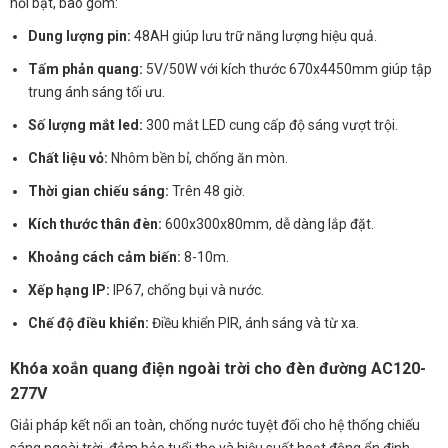
nổi bật, bao gồm:
Dung lượng pin:
48AH giúp lưu trữ năng lượng hiệu quả.
Tấm phản quang:
5V/50W với kích thước 670x4450mm giúp tập
trung ánh sáng tối ưu.
Số lượng mắt led:
300 mắt LED cung cấp độ sáng vượt trội.
Chất liệu vỏ:
Nhôm bền bỉ, chống ăn mòn.
Thời gian chiếu sáng:
Trên 48 giờ.
Kích thước thân đèn:
600x300x80mm, dễ dàng lắp đặt.
Khoảng cách cảm biến:
8-10m.
Xếp hạng IP:
IP67, chống bụi và nước.
Chế độ điều khiển:
Điều khiển PIR, ánh sáng và từ xa.
Khóa xoắn quang điện ngoài trời cho đèn đường AC120-
277V
Giải pháp kết nối an toàn, chống nước tuyệt đối cho hệ thống chiếu
sáng ngoài trời, đảm bảo tuổi thọ và hiệu suất hoạt động ổn định.