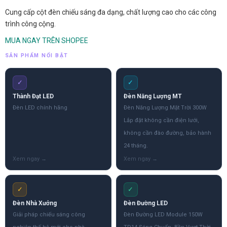
Cung cấp cột đèn chiếu sáng đa dạng, chất lượng cao cho các công
trình công cộng.
MUA NGAY TRÊN SHOPEE
SẢN PHẨM NỔI BẬT
✓
✓
Thành Đạt LED
Đèn Năng Lượng MT
Đèn LED chính hãng
Đèn Năng Lượng Mặt Trời 300W
Lắp đặt không cần điện lưới,
không cần đào đường, bảo hành
24 tháng.
✓
✓
Đèn Nhà Xưởng
Đèn Đường LED
Giải pháp chiếu sáng công
Đèn Đường LED Module 150W