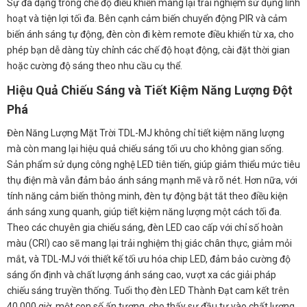
Sự đa dạng trong chế độ điều khiển mang lại trải nghiệm sử dụng linh
hoạt và tiện lợi tối đa. Bên cạnh cảm biến chuyển động PIR và cảm
biến ánh sáng tự động, đèn còn đi kèm remote điều khiển từ xa, cho
phép bạn dễ dàng tùy chỉnh các chế độ hoạt động, cài đặt thời gian
hoặc cường độ sáng theo nhu cầu cụ thể.
Hiệu Quả Chiếu Sáng và Tiết Kiệm Năng Lượng Đột
Phá
Đèn Năng Lượng Mặt Trời TDL-MJ không chỉ tiết kiệm năng lượng
mà còn mang lại hiệu quả chiếu sáng tối ưu cho không gian sống.
Sản phẩm sử dụng công nghệ LED tiên tiến, giúp giảm thiểu mức tiêu
thụ điện mà vẫn đảm bảo ánh sáng mạnh mẽ và rõ nét. Hơn nữa, với
tính năng cảm biến thông minh, đèn tự động bật tắt theo điều kiện
ánh sáng xung quanh, giúp tiết kiệm năng lượng một cách tối đa.
Theo các chuyên gia chiếu sáng, đèn LED cao cấp với chỉ số hoàn
màu (CRI) cao sẽ mang lại trải nghiệm thị giác chân thực, giảm mỏi
mắt, và TDL-MJ với thiết kế tối ưu hóa chip LED, đảm bảo cường độ
sáng ổn định và chất lượng ánh sáng cao, vượt xa các giải pháp
chiếu sáng truyền thống. Tuổi thọ đèn LED Thành Đạt cam kết trên
40.000 giờ, một con số ấn tượng, cho thấy sự đầu tư vào chất lượng