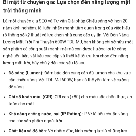
Bí mật từ chuyên gia: Lựa chọn đèn năng lượng mặt
trời thông minh
Là một chuyên gia SEO và Tư vấn Giải pháp Chiếu sáng với hơn 20
năm kinh nghiệm, tôi luôn nhấn mạnh tầm quan trọng của việc hiểu
rõ thông số kỹ thuật và lựa chọn nhà cung cấp uy tín. Với Đèn Năng
Lượng Mặt Trời Phi Thuyền 600W TDL-MJ, bạn không chỉ sở hữu một
sản phẩm có công suất mạnh mẽ mà còn được hưởng lợi từ công
nghệ tiên tiến, vật liệu cao cấp và thiết kế tối ưu. Khi chọn đèn năng
lượng mặt trời, hãy chú ý đến các yếu tố sau:
Độ sáng (Lumen):
Đảm bảo đèn cung cấp đủ lumen cho khu vực
cần chiếu sáng. Với TDL-MJ 600W, bạn có thể yên tâm về cường
độ sáng.
Chỉ số hoàn màu (CRI):
CRI cao (>80) cho màu sắc chân thực, an
toàn cho mắt.
Khả năng chống nước, bụi (IP Rating):
IP67 là tiêu chuẩn vàng
cho các sản phẩm ngoài trời.
Chất liệu và độ bền:
Vỏ nhôm đúc, kính cường lực là những lựa