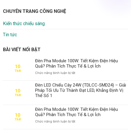
CHUYÊN TRANG CÔNG NGHỆ
Kiến thức chiếu sáng
Tin tức
BÀI VIẾT NỔI BẬT
Đèn Pha Module 100W: Tiết Kiệm Điện Hiệu
Quả? Phân Tích Thực Tế & Lợi Ích
10
Th8
ở
Chức năng bình luận bị tắt
Đèn
Pha
Đèn LED Chiếu Cây 24W (TDLCC-SMD24) – Giải
Module
Pháp Tối Ưu Từ Thành Đạt LED, Khẳng Định Vị
10
100W:
Thế Số 1
Th8
Tiết
Kiệm
Điện
Đèn Pha Module 100W: Tiết Kiệm Điện Hiệu
Hiệu
Quả? Phân Tích Thực Tế & Lợi Ích
10
Quả?
Th8
ở
Chức năng bình luận bị tắt
Phân
Đèn
Tích