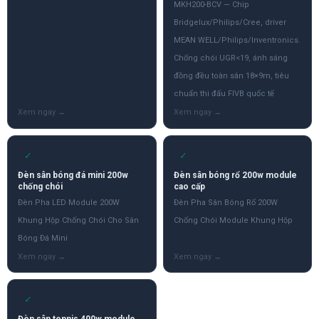
MKH200-BCV — Chip
Bridgelux/Philips/Cree, driver
MEAN WELL/Philips/Inventronics.
Chống chói UGR<19, ánh sáng
đồng đều toàn sân 18×9m, tiêu
chuẩn thi đấu FIVB quốc tế
✓
✓
Đèn sân bóng đá mini 200w
Đèn sân bóng rổ 200w module
chống chói
cao cấp
Đèn Pha LED Module 200W
Đèn Pha Sân Bóng Rổ 200W
Khung Hộp Chống Chói Cho Sân
Chống Chói Module Khung Hộp
Bóng Đá Mini
✓
Đèn sân tennis 400w module