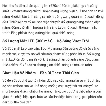
Kích thước tấm phản quang lớn (670x4450mm) kết hợp với công
suất 5V/50W không chỉ thu nhận năng lượng hiệu quả mà còn có khả
năng khuếch tán ánh sáng ra môi trường xung quanh một cách đồng
đều. Thiết kế này tối ưu hóa việc chuyển đổi quang năng thành điện
năng, đồng thời định hướng ánh sáng LED một cách thông minh,
tránh lãng phí và tăng cường hiệu quả chiếu sáng.
Số Lượng Mắt LED (300 mắt) – Độ Sáng Vượt Trội
Với 300 mắt LED cao cấp, TDL-MJ mang đến cường độ chiếu sáng
mạnh mẽ, vượt trội so với các sản phẩm cùng phân khúc. Số lượng
mắt LED lớn đồng nghĩa với khả năng phân bổ ánh sáng đều, giảm
thiểu điểm tối và tạo ra không gian chiếu sáng rõ nét, an toàn.
Chất Liệu Vỏ Nhôm – Bền Bỉ Theo Thời Gian
Vỏ đèn được chế tạo từ nhôm đúc cao cấp, mang lại sự chắc chắn,
độ bền cơ học cao và khả năng chống chịu tuyệt vời với các yếu tố
môi trường khắc nghiệt như mưa, nắng, gió bụi. Chất liệu nhôm còn
giúp tản nhiệt hiệu quả, bảo vệ các linh kiện bên trong, góp phần kéo
dài tuổi thọ của đèn.