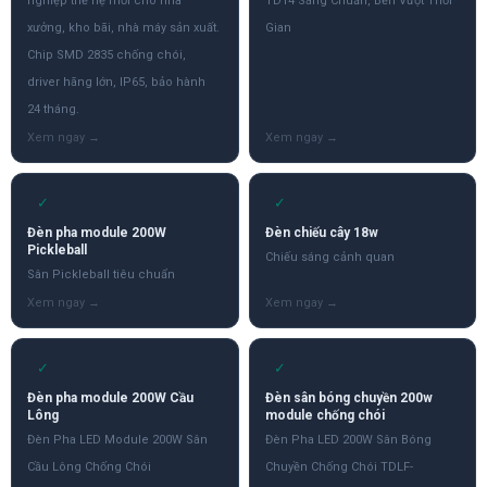
nghiệp thế hệ mới cho nhà
TD14 Sáng Chuẩn, Bền Vượt Thời
xưởng, kho bãi, nhà máy sản xuất.
Gian
Chip SMD 2835 chống chói,
driver hãng lớn, IP65, bảo hành
24 tháng.
✓
✓
Đèn pha module 200W
Đèn chiếu cây 18w
Pickleball
Chiếu sáng cảnh quan
Sân Pickleball tiêu chuẩn
✓
✓
Đèn pha module 200W Cầu
Đèn sân bóng chuyền 200w
Lông
module chống chói
Đèn Pha LED Module 200W Sân
Đèn Pha LED 200W Sân Bóng
Cầu Lông Chống Chói
Chuyền Chống Chói TDLF-