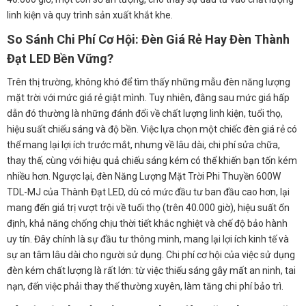
linh kiện và quy trình sản xuất khắt khe.
So Sánh Chi Phí Cơ Hội: Đèn Giá Rẻ Hay Đèn Thành
Đạt LED Bền Vững?
Trên thị trường, không khó để tìm thấy những mẫu đèn năng lượng
mặt trời với mức giá rẻ giật mình. Tuy nhiên, đằng sau mức giá hấp
dẫn đó thường là những đánh đổi về chất lượng linh kiện, tuổi thọ,
hiệu suất chiếu sáng và độ bền. Việc lựa chọn một chiếc đèn giá rẻ có
thể mang lại lợi ích trước mắt, nhưng về lâu dài, chi phí sửa chữa,
thay thế, cùng với hiệu quả chiếu sáng kém có thể khiến bạn tốn kém
nhiều hơn. Ngược lại, đèn Năng Lượng Mặt Trời Phi Thuyền 600W
TDL-MJ của Thành Đạt LED, dù có mức đầu tư ban đầu cao hơn, lại
mang đến giá trị vượt trội về tuổi thọ (trên 40.000 giờ), hiệu suất ổn
định, khả năng chống chịu thời tiết khắc nghiệt và chế độ bảo hành
uy tín. Đây chính là sự đầu tư thông minh, mang lại lợi ích kinh tế và
sự an tâm lâu dài cho người sử dụng. Chi phí cơ hội của việc sử dụng
đèn kém chất lượng là rất lớn: từ việc thiếu sáng gây mất an ninh, tai
nạn, đến việc phải thay thế thường xuyên, làm tăng chi phí bảo trì.