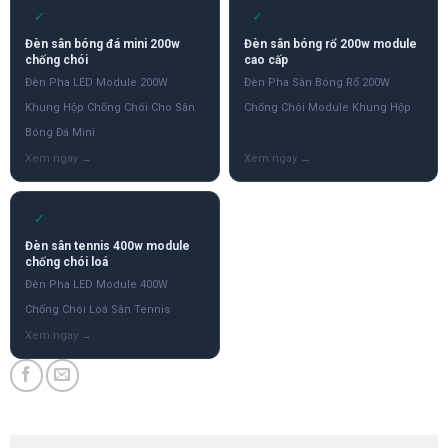
✓
✓
Đèn sân bóng đá mini 200w
Đèn sân bóng rổ 200w module
chống chói
cao cấp
Đèn Pha LED Module 200W
Đèn Pha Sân Bóng Rổ 200W
Khung Hộp Chống Chói Cho Sân
Chống Chói Module Khung Hộp
Bóng Đá Mini
✓
Đèn sân tennis 400w module
chống chói loá
Đèn Pha LED Module 400W
Chống Chói Loá Sân Tennis