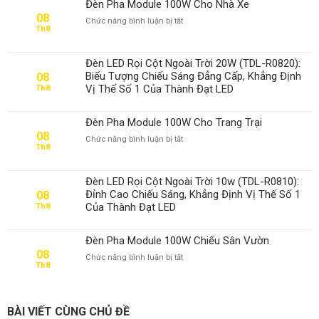
Đèn Pha Module 100W Cho Nhà Xe
08
ở
Chức năng bình luận bị tắt
Th8
Đèn
Pha
Module
Đèn LED Rọi Cột Ngoài Trời 20W (TDL-R0820):
100W
Biểu Tượng Chiếu Sáng Đẳng Cấp, Khẳng Định
08
Cho
Vị Thế Số 1 Của Thành Đạt LED
Th8
Nhà
Xe
Đèn Pha Module 100W Cho Trang Trại
08
ở
Chức năng bình luận bị tắt
Th8
Đèn
Pha
Module
Đèn LED Rọi Cột Ngoài Trời 10w (TDL-R0810):
100W
Đỉnh Cao Chiếu Sáng, Khẳng Định Vị Thế Số 1
08
Cho
Của Thành Đạt LED
Th8
Trang
Trại
Đèn Pha Module 100W Chiếu Sân Vườn
08
ở
Chức năng bình luận bị tắt
Th8
Đèn
Pha
Module
100W
BÀI VIẾT CÙNG CHỦ ĐỀ
Chiếu