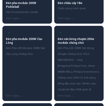
Đèn pha module 200W
Đèn chiếu cây 18w
Pickleball
Chiếu sáng cảnh quan
Sân Pickleball tiêu chuẩn
✓
✓
Đèn pha module 200W Cầu
Đèn sân bóng chuyền 200w
Lông
module chống chói
Đèn Pha LED Module 200W Sân
Đèn Pha LED 200W Sân Bóng
Cầu Lông Chống Chói
Chuyền Chống Chói TDLF-
MKH200-BCV — Chip
Bridgelux/Philips/Cree, driver
MEAN WELL/Philips/Inventronics.
Chống chói UGR<19, ánh sáng
đồng đều toàn sân 18×9m, tiêu
chuẩn thi đấu FIVB quốc tế