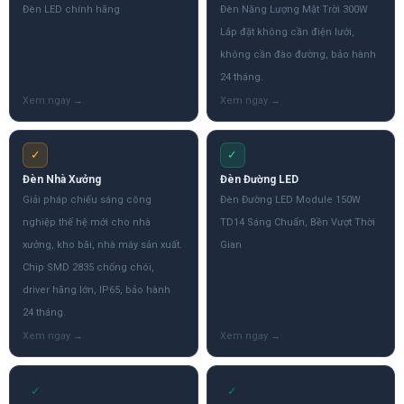
Đèn LED chính hãng
Đèn Năng Lượng Mặt Trời 300W
Lắp đặt không cần điện lưới,
không cần đào đường, bảo hành
24 tháng.
✓
✓
Đèn Nhà Xưởng
Đèn Đường LED
Giải pháp chiếu sáng công
Đèn Đường LED Module 150W
nghiệp thế hệ mới cho nhà
TD14 Sáng Chuẩn, Bền Vượt Thời
xưởng, kho bãi, nhà máy sản xuất.
Gian
Chip SMD 2835 chống chói,
driver hãng lớn, IP65, bảo hành
24 tháng.
✓
✓