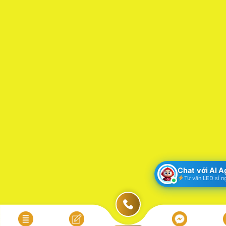
Chat với AI 
Tư vấn LED sỉ n