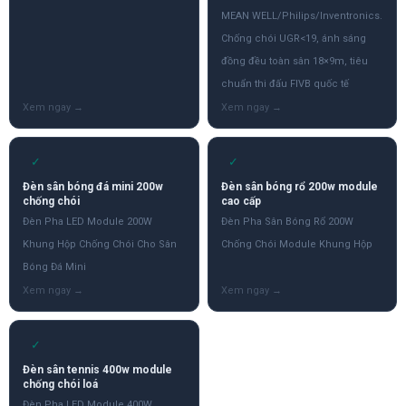
MEAN WELL/Philips/Inventronics.
Chống chói UGR<19, ánh sáng
đồng đều toàn sân 18×9m, tiêu
chuẩn thi đấu FIVB quốc tế
✓
✓
Đèn sân bóng đá mini 200w
Đèn sân bóng rổ 200w module
chống chói
cao cấp
Đèn Pha LED Module 200W
Đèn Pha Sân Bóng Rổ 200W
Khung Hộp Chống Chói Cho Sân
Chống Chói Module Khung Hộp
Bóng Đá Mini
✓
Đèn sân tennis 400w module
chống chói loá
Đèn Pha LED Module 400W