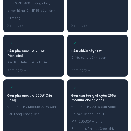
Chip SMD 2835 chống chói,
driver hãng lớn, IP65, bảo hành
24 tháng.
✓
✓
Đèn pha module 200W
Đèn chiếu cây 18w
Pickleball
Chiếu sáng cảnh quan
Sân Pickleball tiêu chuẩn
✓
✓
Đèn pha module 200W Cầu
Đèn sân bóng chuyền 200w
Lông
module chống chói
Đèn Pha LED Module 200W Sân
Đèn Pha LED 200W Sân Bóng
Cầu Lông Chống Chói
Chuyền Chống Chói TDLF-
MKH200-BCV — Chip
Bridgelux/Philips/Cree, driver