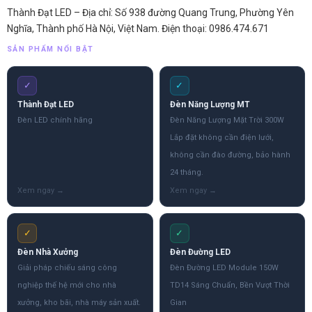
Thành Đạt LED – Địa chỉ: Số 938 đường Quang Trung, Phường Yên
Nghĩa, Thành phố Hà Nội, Việt Nam. Điện thoại: 0986.474.671
SẢN PHẨM NỔI BẬT
✓
✓
Thành Đạt LED
Đèn Năng Lượng MT
Đèn LED chính hãng
Đèn Năng Lượng Mặt Trời 300W
Lắp đặt không cần điện lưới,
không cần đào đường, bảo hành
24 tháng.
✓
✓
Đèn Nhà Xưởng
Đèn Đường LED
Giải pháp chiếu sáng công
Đèn Đường LED Module 150W
nghiệp thế hệ mới cho nhà
TD14 Sáng Chuẩn, Bền Vượt Thời
xưởng, kho bãi, nhà máy sản xuất.
Gian