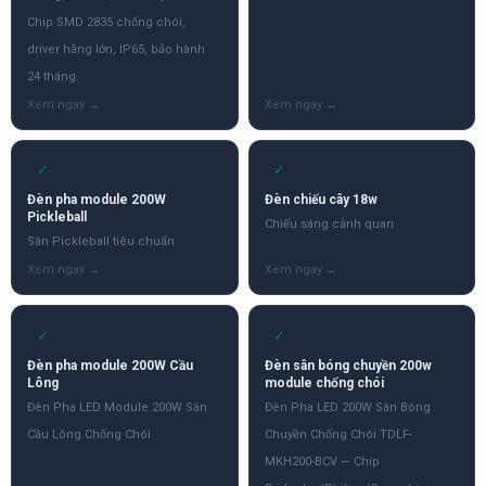
Chip SMD 2835 chống chói,
driver hãng lớn, IP65, bảo hành
24 tháng.
✓
✓
Đèn pha module 200W
Đèn chiếu cây 18w
Pickleball
Chiếu sáng cảnh quan
Sân Pickleball tiêu chuẩn
✓
✓
Đèn pha module 200W Cầu
Đèn sân bóng chuyền 200w
Lông
module chống chói
Đèn Pha LED Module 200W Sân
Đèn Pha LED 200W Sân Bóng
Cầu Lông Chống Chói
Chuyền Chống Chói TDLF-
MKH200-BCV — Chip