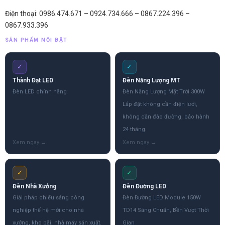
Điện thoại: 0986.474.671 – 0924.734.666 – 0867.224.396 –
0867.933.396
SẢN PHẨM NỔI BẬT
✓
✓
Thành Đạt LED
Đèn Năng Lượng MT
Đèn LED chính hãng
Đèn Năng Lượng Mặt Trời 300W
Lắp đặt không cần điện lưới,
không cần đào đường, bảo hành
24 tháng.
✓
✓
Đèn Nhà Xưởng
Đèn Đường LED
Giải pháp chiếu sáng công
Đèn Đường LED Module 150W
nghiệp thế hệ mới cho nhà
TD14 Sáng Chuẩn, Bền Vượt Thời
xưởng, kho bãi, nhà máy sản xuất.
Gian