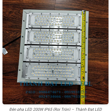
Đèn pha LED 200W IP65 (Rọi Tròn) – Thành Đạt LED