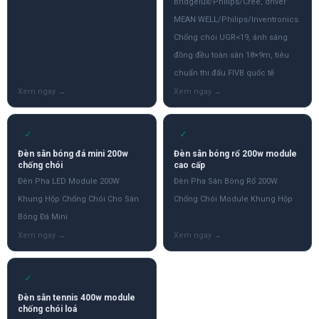
Bridgelux/Philips/Cree, driver
MEAN WELL/Philips/Inventronics.
Chống chói UGR<19, ánh sáng
đồng đều toàn sân 18×9m, tiêu
chuẩn thi đấu FIVB quốc tế
✓
✓
Đèn sân bóng đá mini 200w
Đèn sân bóng rổ 200w module
chống chói
cao cấp
Đèn Pha LED Module 200W
Đèn Pha Sân Bóng Rổ 200W
Khung Hộp Chống Chói Cho Sân
Chống Chói Module Khung Hộp
Bóng Đá Mini
✓
Đèn sân tennis 400w module
chống chói loá