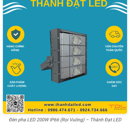
Đèn pha LED 200W IP66 (Rọi Vuông) – Thành Đạt LED