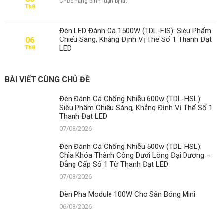
ở
Chức năng bình luận bị tắt
Cho
Th8
Đèn
Sân
Pha
Bóng
Module
Mini
Đèn LED Đánh Cá 1500W (TDL-FIS): Siêu Phẩm
100W
Chiếu Sáng, Khẳng Định Vị Thế Số 1 Thanh Đạt
06
Cho
LED
Th8
Sân
Cầu
Lông
BÀI VIẾT CÙNG CHỦ ĐỀ
Đèn Đánh Cá Chống Nhiễu 600w (TDL-HSL):
Siêu Phẩm Chiếu Sáng, Khẳng Định Vị Thế Số 1
Thanh Đạt LED
07/08/2026
Đèn Đánh Cá Chống Nhiễu 500w (TDL-HSL):
Chìa Khóa Thành Công Dưới Lòng Đại Dương –
Đẳng Cấp Số 1 Từ Thanh Đạt LED
07/08/2026
Đèn Pha Module 100W Cho Sân Bóng Mini
06/08/2026