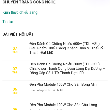
CHUYÊN TRANG CÔNG NGHỆ
Kiến thức chiếu sáng
Tin tức
BÀI VIẾT NỔI BẬT
Đèn Đánh Cá Chống Nhiễu 600w (TDL-HSL):
Siêu Phẩm Chiếu Sáng, Khẳng Định Vị Thế Số 1
07
Thanh Đạt LED
Th8
Đèn Đánh Cá Chống Nhiễu 500w (TDL-HSL):
Chìa Khóa Thành Công Dưới Lòng Đại Dương –
07
Đẳng Cấp Số 1 Từ Thanh Đạt LED
Th8
Đèn Pha Module 100W Cho Sân Bóng Mini
06
ở
Chức năng bình luận bị tắt
Th8
Đèn
Pha
Module
Đèn Pha Module 100W Cho Sân Cầu Lông
100W
06