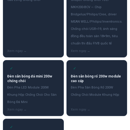
MKH200-BCV — Chip
Bridgelux/Philips/Cree, driver
MEAN WELL/Philips/Inventronics.
Chống chói UGR<19, ánh sáng
đồng đều toàn sân 18×9m, tiêu
chuẩn thi đấu FIVB quốc tế
✓
✓
Đèn sân bóng đá mini 200w
Đèn sân bóng rổ 200w module
chống chói
cao cấp
Đèn Pha LED Module 200W
Đèn Pha Sân Bóng Rổ 200W
Khung Hộp Chống Chói Cho Sân
Chống Chói Module Khung Hộp
Bóng Đá Mini
✓