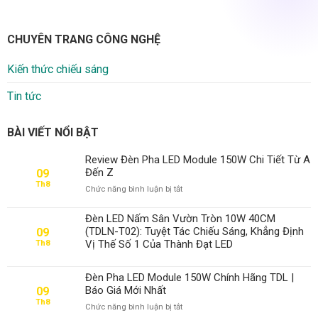
CHUYÊN TRANG CÔNG NGHỆ
Kiến thức chiếu sáng
Tin tức
BÀI VIẾT NỔI BẬT
Review Đèn Pha LED Module 150W Chi Tiết Từ A
Đến Z
09
Th8
ở
Chức năng bình luận bị tắt
Review
Đèn
Đèn LED Nấm Sân Vườn Tròn 10W 40CM
Pha
(TDLN-T02): Tuyệt Tác Chiếu Sáng, Khẳng Định
09
LED
Vị Thế Số 1 Của Thành Đạt LED
Th8
Module
150W
Chi
Đèn Pha LED Module 150W Chính Hãng TDL |
Tiết
Báo Giá Mới Nhất
09
Từ
Th8
ở
Chức năng bình luận bị tắt
A