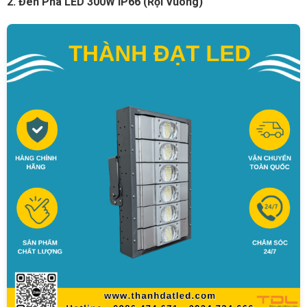
2. Đèn Pha LED 300W IP66 (Rọi Vuông)