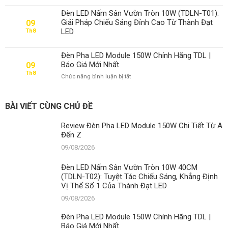
Đèn
Đến
Pha
Z
Đèn LED Nấm Sân Vườn Tròn 10W (TDLN-T01):
LED
Giải Pháp Chiếu Sáng Đỉnh Cao Từ Thành Đạt
09
Module
LED
Th8
150W
Chính
Hãng
Đèn Pha LED Module 150W Chính Hãng TDL |
TDL
Báo Giá Mới Nhất
09
|
Th8
ở
Chức năng bình luận bị tắt
Báo
Đèn
Giá
Pha
Mới
LED
Nhất
BÀI VIẾT CÙNG CHỦ ĐỀ
Module
150W
Review Đèn Pha LED Module 150W Chi Tiết Từ A
Chính
Đến Z
Hãng
TDL
09/08/2026
|
Báo
Đèn LED Nấm Sân Vườn Tròn 10W 40CM
Giá
(TDLN-T02): Tuyệt Tác Chiếu Sáng, Khẳng Định
Mới
Vị Thế Số 1 Của Thành Đạt LED
Nhất
09/08/2026
Đèn Pha LED Module 150W Chính Hãng TDL |
Báo Giá Mới Nhất