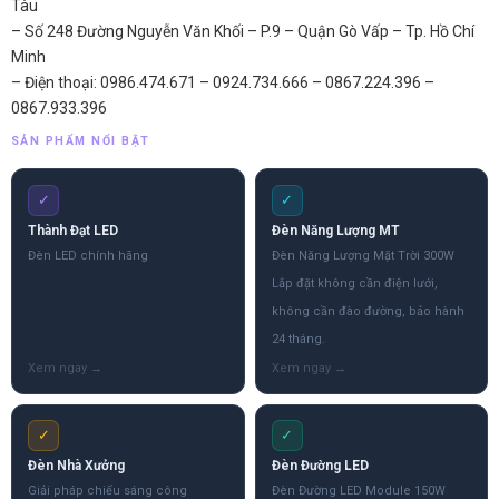
Tàu
– Số 248 Đường Nguyễn Văn Khối – P.9 – Quận Gò Vấp – Tp. Hồ Chí
Minh
– Điện thoại: 0986.474.671 – 0924.734.666 – 0867.224.396 –
0867.933.396
SẢN PHẨM NỔI BẬT
✓
✓
Thành Đạt LED
Đèn Năng Lượng MT
Đèn LED chính hãng
Đèn Năng Lượng Mặt Trời 300W
Lắp đặt không cần điện lưới,
không cần đào đường, bảo hành
24 tháng.
✓
✓
Đèn Nhà Xưởng
Đèn Đường LED
Giải pháp chiếu sáng công
Đèn Đường LED Module 150W