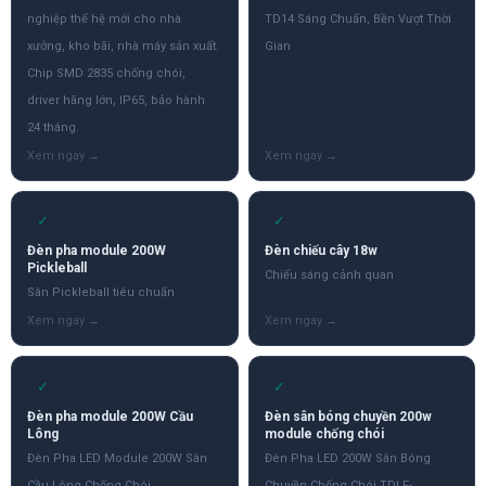
nghiệp thế hệ mới cho nhà
TD14 Sáng Chuẩn, Bền Vượt Thời
xưởng, kho bãi, nhà máy sản xuất.
Gian
Chip SMD 2835 chống chói,
driver hãng lớn, IP65, bảo hành
24 tháng.
✓
✓
Đèn pha module 200W
Đèn chiếu cây 18w
Pickleball
Chiếu sáng cảnh quan
Sân Pickleball tiêu chuẩn
✓
✓
Đèn pha module 200W Cầu
Đèn sân bóng chuyền 200w
Lông
module chống chói
Đèn Pha LED Module 200W Sân
Đèn Pha LED 200W Sân Bóng
Cầu Lông Chống Chói
Chuyền Chống Chói TDLF-