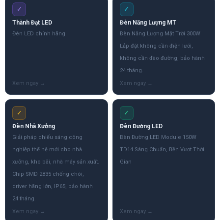
✓
✓
Thành Đạt LED
Đèn Năng Lượng MT
Đèn LED chính hãng
Đèn Năng Lượng Mặt Trời 300W
Lắp đặt không cần điện lưới,
không cần đào đường, bảo hành
24 tháng.
✓
✓
Đèn Nhà Xưởng
Đèn Đường LED
Giải pháp chiếu sáng công
Đèn Đường LED Module 150W
nghiệp thế hệ mới cho nhà
TD14 Sáng Chuẩn, Bền Vượt Thời
xưởng, kho bãi, nhà máy sản xuất.
Gian
Chip SMD 2835 chống chói,
driver hãng lớn, IP65, bảo hành
24 tháng.