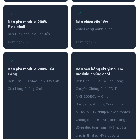
✓
✓
Đèn pha module 200W
Đèn chiếu cây 18w
Pickleball
Chiếu sáng cảnh quan
Sân Pickleball tiêu chuẩn
✓
✓
Đèn pha module 200W Cầu
Đèn sân bóng chuyền 200w
Lông
module chống chói
Đèn Pha LED Module 200W Sân
Đèn Pha LED 200W Sân Bóng
Cầu Lông Chống Chói
Chuyền Chống Chói TDLF-
MKH200-BCV — Chip
Bridgelux/Philips/Cree, driver
MEAN WELL/Philips/Inventronics.
Chống chói UGR<19, ánh sáng
đồng đều toàn sân 18×9m, tiêu
chuẩn thi đấu FIVB quốc tế