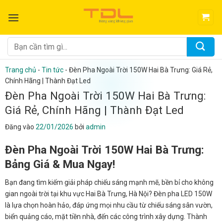
Bỏ
qua
nội
dung
Tìm
kiếm:
Trang chủ
-
Tin tức
-
Đèn Pha Ngoài Trời 150W Hai Bà Trưng: Giá Rẻ,
Chính Hãng | Thành Đạt Led
Đèn Pha Ngoài Trời 150W Hai Bà Trưng:
Giá Rẻ, Chính Hãng | Thành Đạt Led
Đăng vào
22/01/2026
bởi
admin
Đèn Pha Ngoài Trời 150W Hai Bà Trưng:
Bảng Giá & Mua Ngay!
Bạn đang tìm kiếm giải pháp chiếu sáng mạnh mẽ, bền bỉ cho không
gian ngoài trời tại khu vực Hai Bà Trưng, Hà Nội? Đèn pha LED 150W
là lựa chọn hoàn hảo, đáp ứng mọi nhu cầu từ chiếu sáng sân vườn,
biển quảng cáo, mặt tiền nhà, đến các công trình xây dựng. Thành