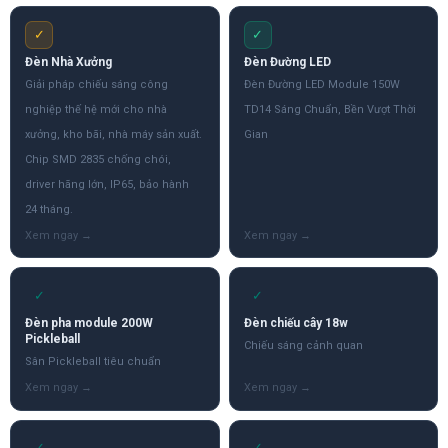
✓
✓
Đèn Nhà Xưởng
Đèn Đường LED
Giải pháp chiếu sáng công
Đèn Đường LED Module 150W
nghiệp thế hệ mới cho nhà
TD14 Sáng Chuẩn, Bền Vượt Thời
xưởng, kho bãi, nhà máy sản xuất.
Gian
Chip SMD 2835 chống chói,
driver hãng lớn, IP65, bảo hành
24 tháng.
✓
✓
Đèn pha module 200W
Đèn chiếu cây 18w
Pickleball
Chiếu sáng cảnh quan
Sân Pickleball tiêu chuẩn
✓
✓