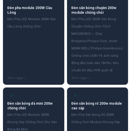
Đèn pha module 200W Cầu
Đèn sân bóng chuyền 200w
Lông
module chống chói
Đèn Pha LED Module 200W Sân
Đèn Pha LED 200W Sân Bóng
Cầu Lông Chống Chói
Chuyền Chống Chói TDLF-
MKH200-BCV — Chip
Bridgelux/Philips/Cree, driver
MEAN WELL/Philips/Inventronics.
Chống chói UGR<19, ánh sáng
đồng đều toàn sân 18×9m, tiêu
chuẩn thi đấu FIVB quốc tế
✓
✓
Đèn sân bóng đá mini 200w
Đèn sân bóng rổ 200w module
chống chói
cao cấp
Đèn Pha LED Module 200W
Đèn Pha Sân Bóng Rổ 200W
Khung Hộp Chống Chói Cho Sân
Chống Chói Module Khung Hộp
Bóng Đá Mini