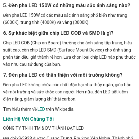
5. Đèn pha LED 150W có những màu sắc ánh sáng nào?
Đèn pha LED 150W có các màu sắc ánh sáng phổ biến như trắng
(6000K), trung tính (4000K) và vàng (3000K).
6. Sự khác biệt giữa chip LED COB và SMD là gì?
Chip LED COB (Chip on Board) thường cho ánh sáng tập trung, hiệu
suất cao, còn chip LED SMD (Surface Mount Device) cho ánh sáng
phân tán đều, giá thành rẻ hơn. Lựa chọn loại chip LED nào phụ thuộc
vào nhu cầu sử dụng của bạn.
7. Đèn pha LED có thân thiện với môi trường không?
Đèn pha LED không chứa các chất độc hại như thủy ngân, giúp bảo
vệ môi trường và sức khỏe con người. Hơn nữa, đèn LED tiết kiệm
điện năng, giảm lượng khí thải carbon.
Tìm hiểu thêm về
LED
trên Wikipedia.
Liên Hệ Với Chúng Tôi
CÔNG TY TNHH TM & DV THÀNH ĐẠT LED
Địa chỉ:-Số 938 đường Quang Trung, Phường Yên Nghĩa, Thành phố