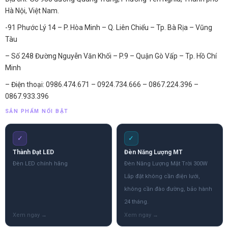
Hà Nội, Việt Nam.
-91 Phước Lý 14 – P. Hòa Minh – Q. Liên Chiểu – Tp. Bà Rịa – Vũng
Tàu
– Số 248 Đường Nguyễn Văn Khối – P.9 – Quận Gò Vấp – Tp. Hồ Chí
Minh
– Điện thoại: 0986.474.671 – 0924.734.666 – 0867.224.396 –
0867.933.396
SẢN PHẨM NỔI BẬT
✓
✓
Thành Đạt LED
Đèn Năng Lượng MT
Đèn LED chính hãng
Đèn Năng Lượng Mặt Trời 300W
Lắp đặt không cần điện lưới,
không cần đào đường, bảo hành
24 tháng.