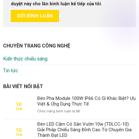
duyệt này cho lần bình luận kế tiếp của tôi.
CHUYÊN TRANG CÔNG NGHỆ
Kiến thức chiếu sáng
Tin tức
BÀI VIẾT NỔI BẬT
Đèn Pha Module 100W IP66 Có Gì Khác Biệt? Ưu
Việt & Ứng Dụng Thực Tế
10
Th8
ở
Chức năng bình luận bị tắt
Đèn
Pha
Đèn LED Cắm Cỏ Sân Vườn 10w (TDLCC-10):
Module
Giải Pháp Chiếu Sáng Đỉnh Cao Từ Chuyên Gia
10
100W
Thành Đạt LED
Th8
IP66