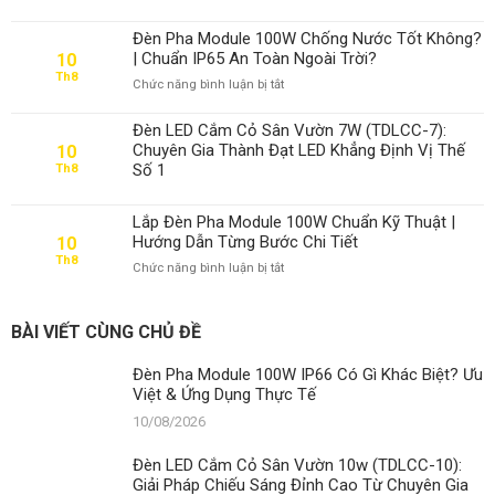
Có
Gì
Đèn Pha Module 100W Chống Nước Tốt Không?
Khác
| Chuẩn IP65 An Toàn Ngoài Trời?
10
Biệt?
Th8
ở
Chức năng bình luận bị tắt
Ưu
Đèn
Việt
Pha
&
Đèn LED Cắm Cỏ Sân Vườn 7W (TDLCC-7):
Module
Ứng
Chuyên Gia Thành Đạt LED Khẳng Định Vị Thế
10
100W
Dụng
Số 1
Th8
Chống
Thực
Nước
Tế
Tốt
Lắp Đèn Pha Module 100W Chuẩn Kỹ Thuật |
Không?
Hướng Dẫn Từng Bước Chi Tiết
10
|
Th8
ở
Chức năng bình luận bị tắt
Chuẩn
Lắp
IP65
Đèn
An
Pha
Toàn
BÀI VIẾT CÙNG CHỦ ĐỀ
Module
Ngoài
100W
Trời?
Đèn Pha Module 100W IP66 Có Gì Khác Biệt? Ưu
Chuẩn
Việt & Ứng Dụng Thực Tế
Kỹ
Thuật
10/08/2026
|
Hướng
Đèn LED Cắm Cỏ Sân Vườn 10w (TDLCC-10):
Dẫn
Giải Pháp Chiếu Sáng Đỉnh Cao Từ Chuyên Gia
Từng