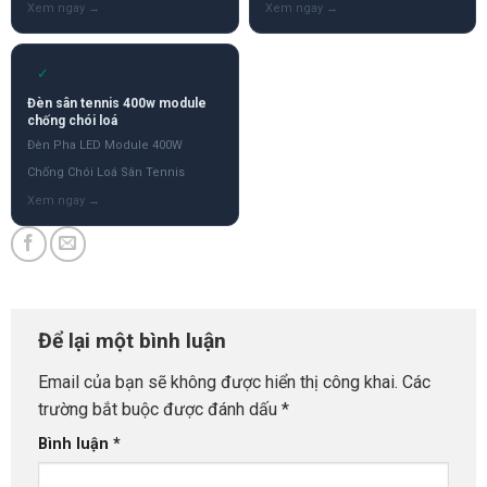
✓
Đèn sân tennis 400w module
chống chói loá
Đèn Pha LED Module 400W
Chống Chói Loá Sân Tennis
Để lại một bình luận
Email của bạn sẽ không được hiển thị công khai.
Các
trường bắt buộc được đánh dấu
*
Bình luận
*