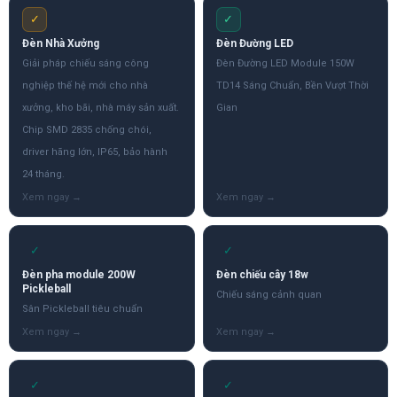
✓
✓
Đèn Nhà Xưởng
Đèn Đường LED
Giải pháp chiếu sáng công
Đèn Đường LED Module 150W
nghiệp thế hệ mới cho nhà
TD14 Sáng Chuẩn, Bền Vượt Thời
xưởng, kho bãi, nhà máy sản xuất.
Gian
Chip SMD 2835 chống chói,
driver hãng lớn, IP65, bảo hành
24 tháng.
✓
✓
Đèn pha module 200W
Đèn chiếu cây 18w
Pickleball
Chiếu sáng cảnh quan
Sân Pickleball tiêu chuẩn
✓
✓