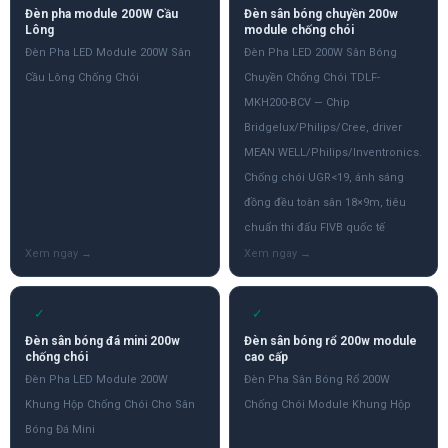
Đèn pha module 200W Cầu
Đèn sân bóng chuyền 200w
Lông
module chống chói
Đèn Pha LED Module 200W Sân
Đèn Pha LED 200W Sân Bóng
Cầu Lông Chống Chói
Chuyền Chống Chói TDLF-
MKH200-BCV — Chip
Bridgelux/Philips/Cree, driver
MEAN WELL/Philips/Inventronics.
Chống chói UGR<19, ánh sáng
đồng đều toàn sân 18×9m, tiêu
chuẩn thi đấu FIVB quốc tế
✓
✓
Đèn sân bóng đá mini 200w
Đèn sân bóng rổ 200w module
chống chói
cao cấp
Đèn Pha LED Module 200W
Đèn Pha Sân Bóng Rổ 200W
Khung Hộp Chống Chói Cho Sân
Chống Chói Module Khung Hộp
Bóng Đá Mini