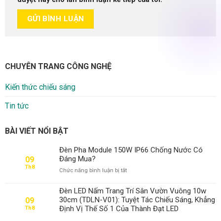
CHUYÊN TRANG CÔNG NGHỆ
Kiến thức chiếu sáng
Tin tức
BÀI VIẾT NỔI BẬT
Đèn Pha Module 150W IP66 Chống Nước Có
Đáng Mua?
09
Th8
ở
Chức năng bình luận bị tắt
Đèn
Pha
Đèn LED Nấm Trang Trí Sân Vườn Vuông 10w
Module
30cm (TDLN-V01): Tuyệt Tác Chiếu Sáng, Khẳng
09
150W
Định Vị Thế Số 1 Của Thành Đạt LED
Th8
IP66
Chống