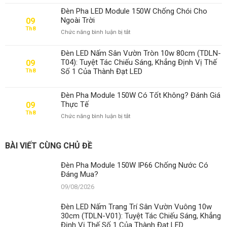
Nước
Đèn Pha LED Module 150W Chống Chói Cho
Có
Ngoài Trời
09
Đáng
Th8
ở
Chức năng bình luận bị tắt
Mua?
Đèn
Pha
Đèn LED Nấm Sân Vườn Tròn 10w 80cm (TDLN-
LED
T04): Tuyệt Tác Chiếu Sáng, Khẳng Định Vị Thế
09
Module
Số 1 Của Thành Đạt LED
Th8
150W
Chống
Chói
Đèn Pha Module 150W Có Tốt Không? Đánh Giá
Cho
Thực Tế
09
Ngoài
Th8
ở
Chức năng bình luận bị tắt
Trời
Đèn
Pha
Module
BÀI VIẾT CÙNG CHỦ ĐỀ
150W
Có
Đèn Pha Module 150W IP66 Chống Nước Có
Tốt
Đáng Mua?
Không?
Đánh
09/08/2026
Giá
Thực
Đèn LED Nấm Trang Trí Sân Vườn Vuông 10w
Tế
30cm (TDLN-V01): Tuyệt Tác Chiếu Sáng, Khẳng
Định Vị Thế Số 1 Của Thành Đạt LED