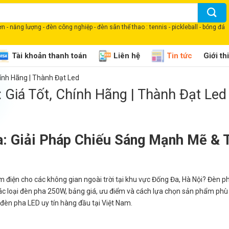
 - năng lượng - đèn công nghiệp - đèn sân thể thao : tennis - pickleball - bóng đá
Tài khoản thanh toán
Liên hệ
Tin tức
Giới th
ính Hãng | Thành Đạt Led
Giá Tốt, Chính Hãng | Thành Đạt Led
: Giải Pháp Chiếu Sáng Mạnh Mẽ & T
ệm điện cho các không gian ngoài trời tại khu vực Đống Đa, Hà Nội? Đèn 
ề các loại đèn pha 250W, bảng giá, ưu điểm và cách lựa chọn sản phẩm phù
đèn pha LED uy tín hàng đầu tại Việt Nam.