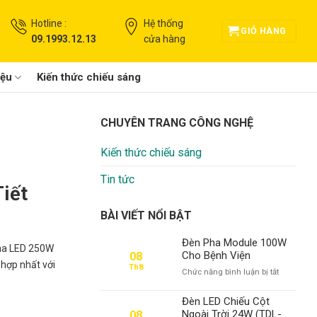
Hotline :
Hệ thống
GIỎ HÀNG
09.1993.12.13
cửa hàng
iệu
Kiến thức chiếu sáng
CHUYÊN TRANG CÔNG NGHỆ
Kiến thức chiếu sáng
Tin tức
iết
BÀI VIẾT NỔI BẬT
Đèn Pha Module 100W
pha LED 250W
Cho Bệnh Viện
08
 hợp nhất với
Th8
ở
Chức năng bình luận bị tắt
Đèn
Pha
Đèn LED Chiếu Cột
Module
Ngoài Trời 24W (TDL-
08