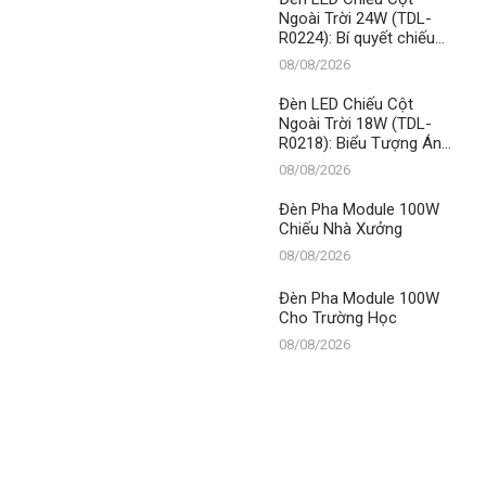
Ngoài Trời 24W (TDL-
R0224): Bí quyết chiếu
sáng đỉnh cao, khẳng
08/08/2026
định vị thế số 1 của
Thành Đạt LED
Đèn LED Chiếu Cột
Ngoài Trời 18W (TDL-
R0218): Biểu Tượng Ánh
Sáng Đẳng Cấp, Khẳng
08/08/2026
Định Vị Thế Số 1 Của
Thành Đạt LED
Đèn Pha Module 100W
Chiếu Nhà Xưởng
08/08/2026
Đèn Pha Module 100W
Cho Trường Học
08/08/2026