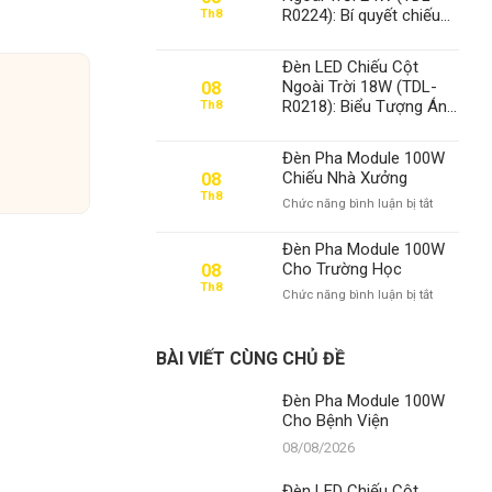
100W
R0224): Bí quyết chiếu
Th8
Cho
sáng đỉnh cao, khẳng
Bệnh
định vị thế số 1 của
Viện
Đèn LED Chiếu Cột
Thành Đạt LED
Ngoài Trời 18W (TDL-
08
R0218): Biểu Tượng Ánh
Th8
Sáng Đẳng Cấp, Khẳng
Định Vị Thế Số 1 Của
Đèn Pha Module 100W
Thành Đạt LED
Chiếu Nhà Xưởng
08
Th8
ở
Chức năng bình luận bị tắt
Đèn
Pha
Đèn Pha Module 100W
Module
Cho Trường Học
08
100W
Th8
ở
Chức năng bình luận bị tắt
Chiếu
Đèn
Nhà
Pha
Xưởng
Module
BÀI VIẾT CÙNG CHỦ ĐỀ
100W
Cho
Đèn Pha Module 100W
Trường
Cho Bệnh Viện
Học
08/08/2026
Đèn LED Chiếu Cột