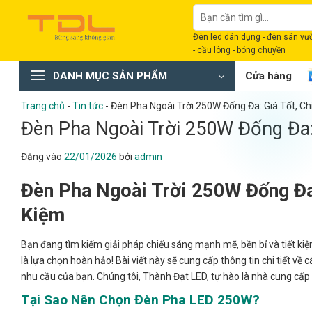
Bỏ
Tìm
qua
kiếm:
Đèn led dân dụng - đèn sân vườn
nội
- cầu lông - bóng chuyền
dung
DANH MỤC SẢN PHẨM
Cửa hàng
Trang chủ
-
Tin tức
-
Đèn Pha Ngoài Trời 250W Đống Đa: Giá Tốt, Ch
Đèn Pha Ngoài Trời 250W Đống Đa: 
Đăng vào
22/01/2026
bởi
admin
Đèn Pha Ngoài Trời 250W Đống Đa
Kiệm
Bạn đang tìm kiếm giải pháp chiếu sáng mạnh mẽ, bền bỉ và tiết ki
là lựa chọn hoàn hảo! Bài viết này sẽ cung cấp thông tin chi tiết v
nhu cầu của bạn. Chúng tôi, Thành Đạt LED, tự hào là nhà cung cấp 
Tại Sao Nên Chọn Đèn Pha LED 250W?