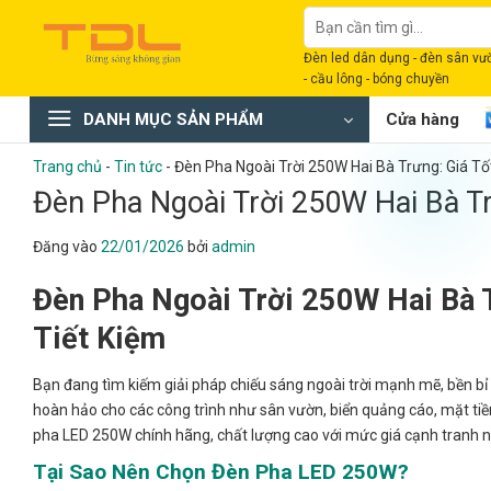
Bỏ
Tìm
qua
kiếm:
Đèn led dân dụng - đèn sân vườn
nội
- cầu lông - bóng chuyền
dung
DANH MỤC SẢN PHẨM
Cửa hàng
Trang chủ
-
Tin tức
-
Đèn Pha Ngoài Trời 250W Hai Bà Trưng: Giá Tố
Đèn Pha Ngoài Trời 250W Hai Bà Tr
Đăng vào
22/01/2026
bởi
admin
Đèn Pha Ngoài Trời 250W Hai Bà 
Tiết Kiệm
Bạn đang tìm kiếm giải pháp chiếu sáng ngoài trời mạnh mẽ, bền bỉ 
hoàn hảo cho các công trình như sân vườn, biển quảng cáo, mặt tiề
pha LED 250W chính hãng, chất lượng cao với mức giá cạnh tranh nh
Tại Sao Nên Chọn Đèn Pha LED 250W?