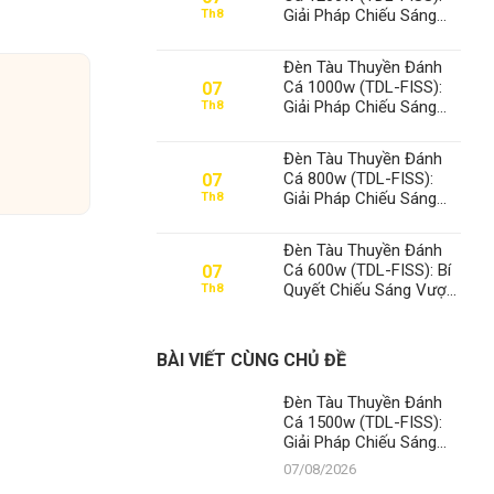
Giải Pháp Chiếu Sáng
Th8
Đỉnh Cao, Khẳng Định Vị
Thế Số 1 Thanh Đạt LED
Đèn Tàu Thuyền Đánh
Cá 1000w (TDL-FISS):
07
Giải Pháp Chiếu Sáng
Th8
Đỉnh Cao, Khẳng Định Vị
Thế Số 1 Thanh Đạt LED
Đèn Tàu Thuyền Đánh
Cá 800w (TDL-FISS):
07
Giải Pháp Chiếu Sáng
Th8
Đỉnh Cao, Khẳng Định Vị
Thế Số 1 Thanh Đạt LED
Đèn Tàu Thuyền Đánh
Cá 600w (TDL-FISS): Bí
07
Quyết Chiếu Sáng Vượt
Th8
Trội, Khẳng Định Vị Thế
Số 1 Thanh Đạt LED
BÀI VIẾT CÙNG CHỦ ĐỀ
Đèn Tàu Thuyền Đánh
Cá 1500w (TDL-FISS):
Giải Pháp Chiếu Sáng
Tối Ưu, Khẳng Định Vị
07/08/2026
Thế Số 1 Thanh Đạt LED