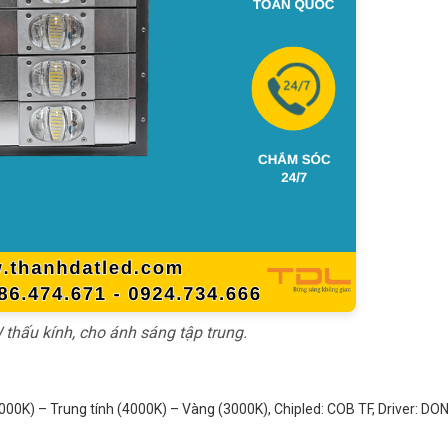
hấu kính, cho ánh sáng tập trung.
00K) – Trung tính (4000K) – Vàng (3000K), Chipled: COB TF, Driver: DON