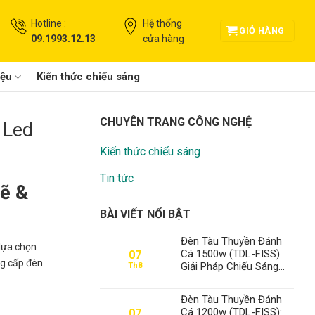
Hotline :
Hệ thống
GIỎ HÀNG
09.1993.12.13
cửa hàng
iệu
Kiến thức chiếu sáng
CHUYÊN TRANG CÔNG NGHỆ
 Led
Kiến thức chiếu sáng
Tin tức
Mẽ &
BÀI VIẾT NỔI BẬT
Đèn Tàu Thuyền Đánh
 lựa chọn
Cá 1500w (TDL-FISS):
07
ng cấp đèn
Giải Pháp Chiếu Sáng
Th8
Tối Ưu, Khẳng Định Vị
Thế Số 1 Thanh Đạt LED
Đèn Tàu Thuyền Đánh
Cá 1200w (TDL-FISS):
07