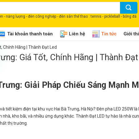
 - năng lượng - đèn công nghiệp - đèn sân thể thao : tennis - pickleball - bóng đá
Tài khoản thanh toán
Liên hệ
Tin tức
Giới th
t, Chính Hãng | Thành Đạt Led
ưng: Giá Tốt, Chính Hãng | Thành Đạt
Trưng: Giải Pháp Chiếu Sáng Mạnh 
và tiết kiệm điện tại khu vực Hai Bà Trưng, Hà Nội? Đèn pha LED 250W là
n nhà, kho bãi, và nhiều ứng dụng khác. Thành Đạt LED tự hào là nhà cu
ất thị trường.