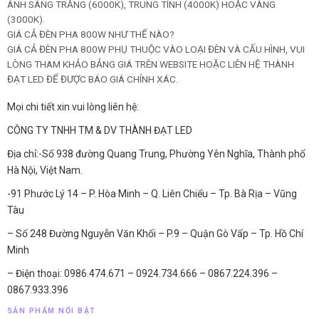
ÁNH SÁNG TRẮNG (6000K), TRUNG TÍNH (4000K) HOẶC VÀNG
(3000K).
GIÁ CẢ ĐÈN PHA 800W NHƯ THẾ NÀO?
GIÁ CẢ ĐÈN PHA 800W PHỤ THUỘC VÀO LOẠI ĐÈN VÀ CẤU HÌNH, VUI
LÒNG THAM KHẢO BẢNG GIÁ TRÊN WEBSITE HOẶC LIÊN HỆ THÀNH
ĐẠT LED ĐỂ ĐƯỢC BÁO GIÁ CHÍNH XÁC.
Mọi chi tiết xin vui lòng liên hệ:
CÔNG TY TNHH TM & DV THÀNH ĐẠT LED
Địa chỉ:-Số 938 đường Quang Trung, Phường Yên Nghĩa, Thành phố
Hà Nội, Việt Nam.
-91 Phước Lý 14 – P. Hòa Minh – Q. Liên Chiểu – Tp. Bà Rịa – Vũng
Tàu
– Số 248 Đường Nguyễn Văn Khối – P.9 – Quận Gò Vấp – Tp. Hồ Chí
Minh
– Điện thoại: 0986.474.671 – 0924.734.666 – 0867.224.396 –
0867.933.396
SẢN PHẨM NỔI BẬT