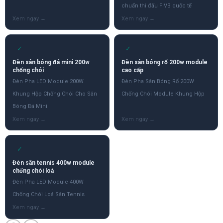
chuẩn thi đấu FIVB quốc tế
✓
✓
Đèn sân bóng đá mini 200w
Đèn sân bóng rổ 200w module
chống chói
cao cấp
Đèn Pha LED Module 200W
Đèn Pha Sân Bóng Rổ 200W
Khung Hộp Chống Chói Cho Sân
Chống Chói Module Khung Hộp
Bóng Đá Mini
✓
Đèn sân tennis 400w module
chống chói loá
Đèn Pha LED Module 400W
Chống Chói Loá Sân Tennis