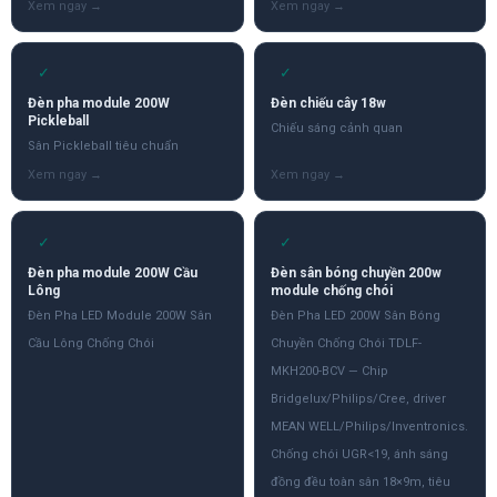
✓
✓
Đèn pha module 200W
Đèn chiếu cây 18w
Pickleball
Chiếu sáng cảnh quan
Sân Pickleball tiêu chuẩn
✓
✓
Đèn pha module 200W Cầu
Đèn sân bóng chuyền 200w
Lông
module chống chói
Đèn Pha LED Module 200W Sân
Đèn Pha LED 200W Sân Bóng
Cầu Lông Chống Chói
Chuyền Chống Chói TDLF-
MKH200-BCV — Chip
Bridgelux/Philips/Cree, driver
MEAN WELL/Philips/Inventronics.
Chống chói UGR<19, ánh sáng
đồng đều toàn sân 18×9m, tiêu