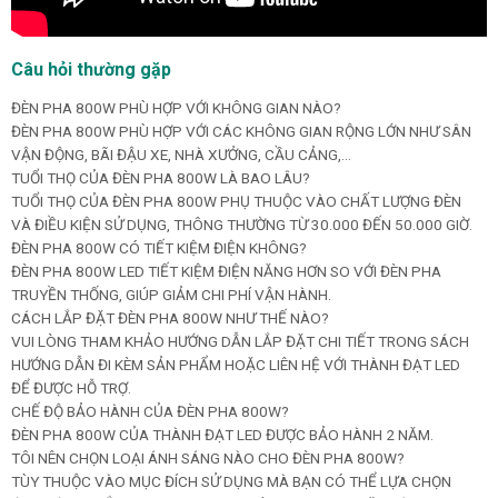
Câu hỏi thường gặp
ĐÈN PHA 800W PHÙ HỢP VỚI KHÔNG GIAN NÀO?
ĐÈN PHA 800W PHÙ HỢP VỚI CÁC KHÔNG GIAN RỘNG LỚN NHƯ SÂN
VẬN ĐỘNG, BÃI ĐẬU XE, NHÀ XƯỞNG, CẦU CẢNG,…
TUỔI THỌ CỦA ĐÈN PHA 800W LÀ BAO LÂU?
TUỔI THỌ CỦA ĐÈN PHA 800W PHỤ THUỘC VÀO CHẤT LƯỢNG ĐÈN
VÀ ĐIỀU KIỆN SỬ DỤNG, THÔNG THƯỜNG TỪ 30.000 ĐẾN 50.000 GIỜ.
ĐÈN PHA 800W CÓ TIẾT KIỆM ĐIỆN KHÔNG?
ĐÈN PHA 800W LED TIẾT KIỆM ĐIỆN NĂNG HƠN SO VỚI ĐÈN PHA
TRUYỀN THỐNG, GIÚP GIẢM CHI PHÍ VẬN HÀNH.
CÁCH LẮP ĐẶT ĐÈN PHA 800W NHƯ THẾ NÀO?
VUI LÒNG THAM KHẢO HƯỚNG DẪN LẮP ĐẶT CHI TIẾT TRONG SÁCH
HƯỚNG DẪN ĐI KÈM SẢN PHẨM HOẶC LIÊN HỆ VỚI THÀNH ĐẠT LED
ĐỂ ĐƯỢC HỖ TRỢ.
CHẾ ĐỘ BẢO HÀNH CỦA ĐÈN PHA 800W?
ĐÈN PHA 800W CỦA THÀNH ĐẠT LED ĐƯỢC BẢO HÀNH 2 NĂM.
TÔI NÊN CHỌN LOẠI ÁNH SÁNG NÀO CHO ĐÈN PHA 800W?
TÙY THUỘC VÀO MỤC ĐÍCH SỬ DỤNG MÀ BẠN CÓ THỂ LỰA CHỌN