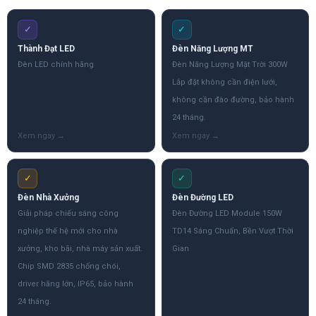
✓
✓
Thành Đạt LED
Đèn Năng Lượng MT
Đèn LED chính hãng
Đèn Năng Lượng Mặt Trời 300W
Lắp đặt không cần điện lưới,
không cần đào đường, bảo hành
24 tháng.
✓
✓
Đèn Nhà Xưởng
Đèn Đường LED
Giải pháp chiếu sáng công
Đèn Đường LED Module 150W
nghiệp thế hệ mới cho nhà
TD14 Sáng Chuẩn, Bền Vượt Thời
xưởng, kho bãi, nhà máy sản xuất.
Gian
Chip SMD 2835 chống chói,
driver hãng lớn, IP65, bảo hành
24 tháng.