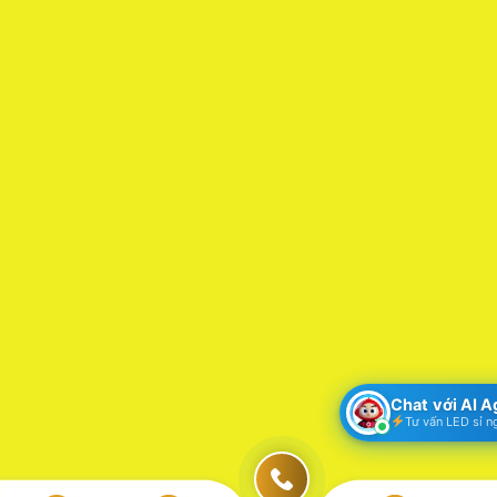
Chat với AI 
Tư vấn LED sỉ n