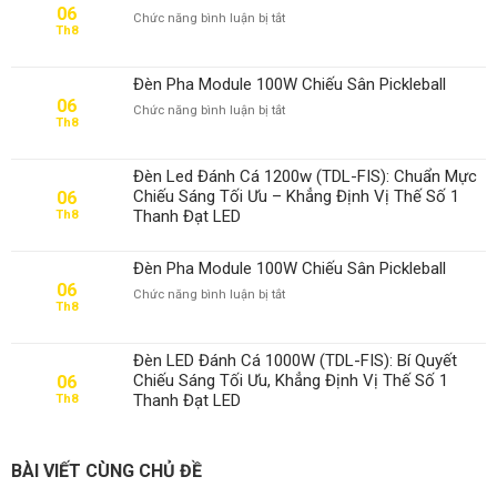
06
ở
Chức năng bình luận bị tắt
Th8
Đèn
Pha
Module
Đèn Pha Module 100W Chiếu Sân Pickleball
100W
06
ở
Chức năng bình luận bị tắt
Cho
Th8
Đèn
Sân
Pha
Tennis
Module
Đèn Led Đánh Cá 1200w (TDL-FIS): Chuẩn Mực
100W
Chiếu Sáng Tối Ưu – Khẳng Định Vị Thế Số 1
06
Chiếu
Thanh Đạt LED
Th8
Sân
Pickleball
Đèn Pha Module 100W Chiếu Sân Pickleball
06
ở
Chức năng bình luận bị tắt
Th8
Đèn
Pha
Module
Đèn LED Đánh Cá 1000W (TDL-FIS): Bí Quyết
100W
Chiếu Sáng Tối Ưu, Khẳng Định Vị Thế Số 1
06
Chiếu
Thanh Đạt LED
Th8
Sân
Pickleball
BÀI VIẾT CÙNG CHỦ ĐỀ