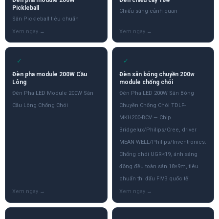
Pickleball
Chiếu sáng cảnh quan
Sân Pickleball tiêu chuẩn
✓
✓
Đèn pha module 200W Cầu
Đèn sân bóng chuyền 200w
Lông
module chống chói
Đèn Pha LED Module 200W Sân
Đèn Pha LED 200W Sân Bóng
Cầu Lông Chống Chói
Chuyền Chống Chói TDLF-
MKH200-BCV — Chip
Bridgelux/Philips/Cree, driver
MEAN WELL/Philips/Inventronics.
Chống chói UGR<19, ánh sáng
đồng đều toàn sân 18×9m, tiêu
chuẩn thi đấu FIVB quốc tế