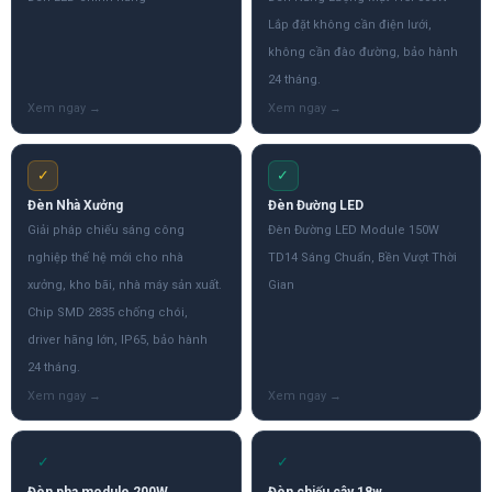
Lắp đặt không cần điện lưới,
không cần đào đường, bảo hành
24 tháng.
✓
✓
Đèn Nhà Xưởng
Đèn Đường LED
Giải pháp chiếu sáng công
Đèn Đường LED Module 150W
nghiệp thế hệ mới cho nhà
TD14 Sáng Chuẩn, Bền Vượt Thời
xưởng, kho bãi, nhà máy sản xuất.
Gian
Chip SMD 2835 chống chói,
driver hãng lớn, IP65, bảo hành
24 tháng.
✓
✓
Đèn pha module 200W
Đèn chiếu cây 18w