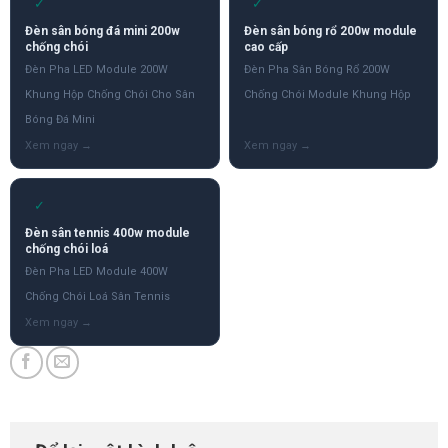
✓
✓
Đèn sân bóng đá mini 200w
Đèn sân bóng rổ 200w module
chống chói
cao cấp
Đèn Pha LED Module 200W
Đèn Pha Sân Bóng Rổ 200W
Khung Hộp Chống Chói Cho Sân
Chống Chói Module Khung Hộp
Bóng Đá Mini
✓
Đèn sân tennis 400w module
chống chói loá
Đèn Pha LED Module 400W
Chống Chói Loá Sân Tennis