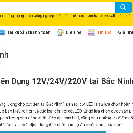
 - năng lượng - đèn công nghiệp - đèn sân thể thao : tennis - pickleball - bóng đá
Tài khoản thanh toán
Liên hệ
Tin tức
Giới th
inh
yên Dụng 12V/24V/220V tại Bắc Ninh
ăng lượng cho cột đèn tại Bắc Ninh? Đèn rọi cột LED là sự lựa chọn hoàn
iúp bạn hiểu rõ hơn về các loại đèn rọi cột LED, từ đó lựa chọn được sản
quan trọng như công suất, điện áp, chip LED, cũng như những ưu điểm nổ
ểu để đưa ra quyết định đúng đắn nhất cho dự án chiếu sáng của bạn!