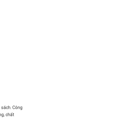
n sách. Công
ng, chất