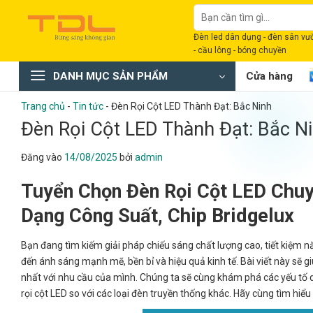
Bỏ
Tìm
qua
kiếm:
Đèn led dân dụng - đèn sân vườn
nội
- cầu lông - bóng chuyền
dung
DANH MỤC SẢN PHẨM
Cửa hàng
Trang chủ
-
Tin tức
-
Đèn Rọi Cột LED Thành Đạt: Bắc Ninh
Đèn Rọi Cột LED Thành Đạt: Bắc N
Đăng vào
14/08/2025
bởi
admin
Tuyển Chọn Đèn Rọi Cột LED Chu
Dạng Công Suất, Chip Bridgelux
Bạn đang tìm kiếm giải pháp chiếu sáng chất lượng cao, tiết kiệm n
đến ánh sáng mạnh mẽ, bền bỉ và hiệu quả kinh tế. Bài viết này sẽ g
nhất với nhu cầu của mình. Chúng ta sẽ cùng khám phá các yếu tố 
rọi cột LED so với các loại đèn truyền thống khác. Hãy cùng tìm hi