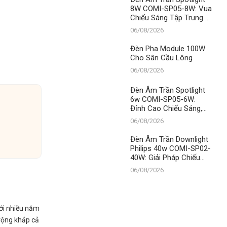
8W COMI-SP05-8W: Vua
Chiếu Sáng Tập Trung –
Khẳng Định Vị Thế Số 1
06/08/2026
Thanh Đạt LED
Đèn Pha Module 100W
Cho Sân Cầu Lông
06/08/2026
Đèn Âm Trần Spotlight
6w COMI-SP05-6W:
Đỉnh Cao Chiếu Sáng,
Khẳng Định Vị Thế Số 1
06/08/2026
Tại Thanh Đạt LED
Đèn Âm Trần Downlight
Philips 40w COMI-SP02-
40W: Giải Pháp Chiếu
Sáng Đỉnh Cao Từ
06/08/2026
Thành Đạt LED
ới nhiều năm
rộng khắp cả