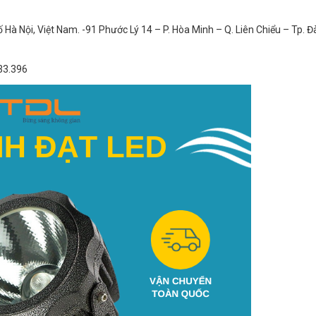
à Nội, Việt Nam. -91 Phước Lý 14 – P. Hòa Minh – Q. Liên Chiểu – Tp. 
33.396