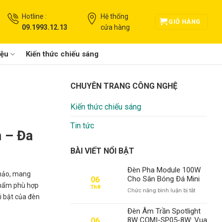
Hotline :
Hệ thống
GIỎ HÀNG
09.1993.12.13
cửa hàng
iệu
Kiến thức chiếu sáng
CHUYÊN TRANG CÔNG NGHỆ
Kiến thức chiếu sáng
Tin tức
 – Đa
BÀI VIẾT NỔI BẬT
Đèn Pha Module 100W
 hảo, mang
Cho Sân Bóng Đá Mini
06
 phẩm phù hợp
Th8
ở
Chức năng bình luận bị tắt
i bật của đèn
Đèn
Pha
Đèn Âm Trần Spotlight
Module
8W COMI-SP05-8W: Vua
06