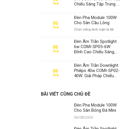
100W
Chiếu Sáng Tập Trung –
Th8
Cho
Khẳng Định Vị Thế Số 1
Sân
Thanh Đạt LED
Bóng
Đèn Pha Module 100W
Đá
Cho Sân Cầu Lông
06
Mini
Th8
ở
Chức năng bình luận bị tắt
Đèn
Pha
Đèn Âm Trần Spotlight
Module
6w COMI-SP05-6W:
06
100W
Đỉnh Cao Chiếu Sáng,
Th8
Cho
Khẳng Định Vị Thế Số 1
Sân
Tại Thanh Đạt LED
Cầu
Đèn Âm Trần Downlight
Lông
Philips 40w COMI-SP02-
06
40W: Giải Pháp Chiếu
Th8
Sáng Đỉnh Cao Từ
Thành Đạt LED
BÀI VIẾT CÙNG CHỦ ĐỀ
Đèn Pha Module 100W
Cho Sân Bóng Đá Mini
06/08/2026
Đèn Âm Trần Spotlight