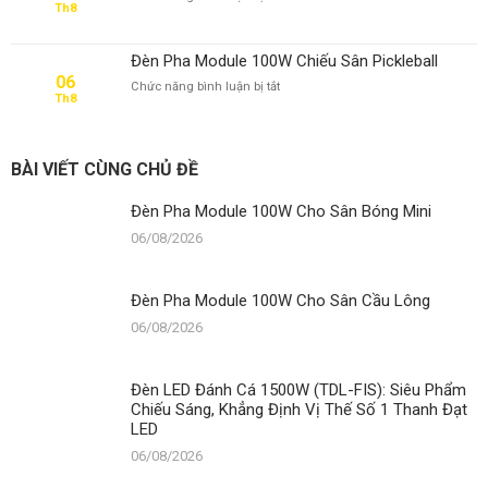
Th8
Đèn
Pha
Module
Đèn Pha Module 100W Chiếu Sân Pickleball
100W
06
ở
Chức năng bình luận bị tắt
Cho
Th8
Đèn
Sân
Pha
Tennis
Module
100W
BÀI VIẾT CÙNG CHỦ ĐỀ
Chiếu
Sân
Đèn Pha Module 100W Cho Sân Bóng Mini
Pickleball
06/08/2026
Đèn Pha Module 100W Cho Sân Cầu Lông
06/08/2026
Đèn LED Đánh Cá 1500W (TDL-FIS): Siêu Phẩm
Chiếu Sáng, Khẳng Định Vị Thế Số 1 Thanh Đạt
LED
06/08/2026