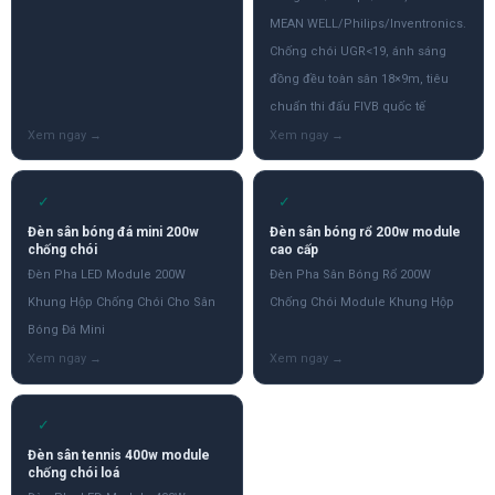
MEAN WELL/Philips/Inventronics.
Chống chói UGR<19, ánh sáng
đồng đều toàn sân 18×9m, tiêu
chuẩn thi đấu FIVB quốc tế
✓
✓
Đèn sân bóng đá mini 200w
Đèn sân bóng rổ 200w module
chống chói
cao cấp
Đèn Pha LED Module 200W
Đèn Pha Sân Bóng Rổ 200W
Khung Hộp Chống Chói Cho Sân
Chống Chói Module Khung Hộp
Bóng Đá Mini
✓
Đèn sân tennis 400w module
chống chói loá