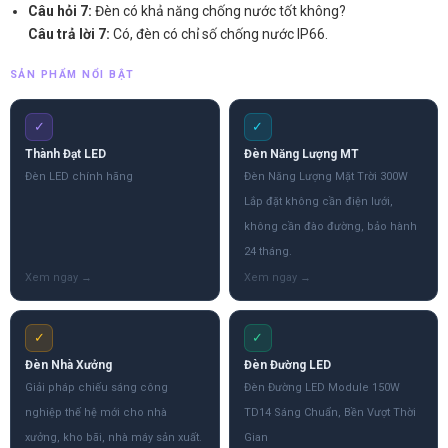
Câu hỏi 7:
Đèn có khả năng chống nước tốt không?
Câu trả lời 7:
Có, đèn có chỉ số chống nước IP66.
SẢN PHẨM NỔI BẬT
✓
✓
Thành Đạt LED
Đèn Năng Lượng MT
Đèn LED chính hãng
Đèn Năng Lượng Mặt Trời 300W
Lắp đặt không cần điện lưới,
không cần đào đường, bảo hành
24 tháng.
✓
✓
Đèn Nhà Xưởng
Đèn Đường LED
Giải pháp chiếu sáng công
Đèn Đường LED Module 150W
nghiệp thế hệ mới cho nhà
TD14 Sáng Chuẩn, Bền Vượt Thời
xưởng, kho bãi, nhà máy sản xuất.
Gian