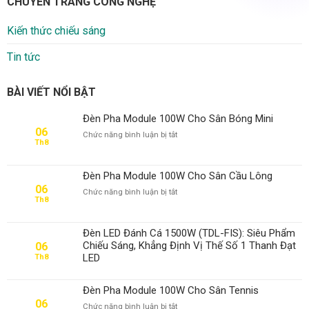
CHUYÊN TRANG CÔNG NGHỆ
Kiến thức chiếu sáng
Tin tức
BÀI VIẾT NỔI BẬT
Đèn Pha Module 100W Cho Sân Bóng Mini
06
ở
Chức năng bình luận bị tắt
Th8
Đèn
Pha
Module
Đèn Pha Module 100W Cho Sân Cầu Lông
100W
06
ở
Chức năng bình luận bị tắt
Cho
Th8
Đèn
Sân
Pha
Bóng
Module
Mini
Đèn LED Đánh Cá 1500W (TDL-FIS): Siêu Phẩm
100W
Chiếu Sáng, Khẳng Định Vị Thế Số 1 Thanh Đạt
06
Cho
LED
Th8
Sân
Cầu
Lông
Đèn Pha Module 100W Cho Sân Tennis
06
ở
Chức năng bình luận bị tắt