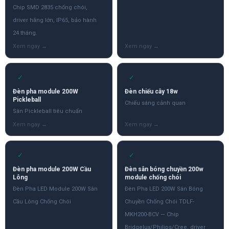
Chip SMD 2835 chống chói,
driver hãng lớn, IP65, bảo hành
24 tháng.
✓
✓
Đèn pha module 200W
Đèn chiếu cây 18w
Pickleball
Chiếu sáng cảnh quan
Sân Pickleball tiêu chuẩn
✓
✓
Đèn pha module 200W Cầu
Đèn sân bóng chuyền 200w
Lông
module chống chói
Đèn Pha LED Module 200W Sân
Đèn Pha LED 200W Sân Bóng
Cầu Lông Chống Chói
Chuyền Chống Chói TDLF-
MKH200-BCV — Chip
Bridgelux/Philips/Cree, driver