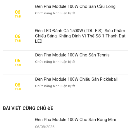
Module
Đèn Pha Module 100W Cho Sân Cầu Lông
100W
06
ở
Chức năng bình luận bị tắt
Cho
Th8
Đèn
Sân
Pha
Bóng
Module
Mini
Đèn LED Đánh Cá 1500W (TDL-FIS): Siêu Phẩm
100W
Chiếu Sáng, Khẳng Định Vị Thế Số 1 Thanh Đạt
06
Cho
LED
Th8
Sân
Cầu
Lông
Đèn Pha Module 100W Cho Sân Tennis
06
ở
Chức năng bình luận bị tắt
Th8
Đèn
Pha
Module
Đèn Pha Module 100W Chiếu Sân Pickleball
100W
06
ở
Chức năng bình luận bị tắt
Cho
Th8
Đèn
Sân
Pha
Tennis
Module
100W
BÀI VIẾT CÙNG CHỦ ĐỀ
Chiếu
Sân
Đèn Pha Module 100W Cho Sân Bóng Mini
Pickleball
06/08/2026