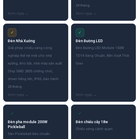
24 tháng.
✓
✓
Đèn Nhà Xưởng
Đèn Đường LED
Giải pháp chiếu sáng công
Đèn Đường LED Module 150W
nghiệp thế hệ mới cho nhà
TD14 Sáng Chuẩn, Bền Vượt Thời
xưởng, kho bãi, nhà máy sản xuất.
Gian
Chip SMD 2835 chống chói,
driver hãng lớn, IP65, bảo hành
24 tháng.
✓
✓
Đèn pha module 200W
Đèn chiếu cây 18w
Pickleball
Chiếu sáng cảnh quan
Sân Pickleball tiêu chuẩn