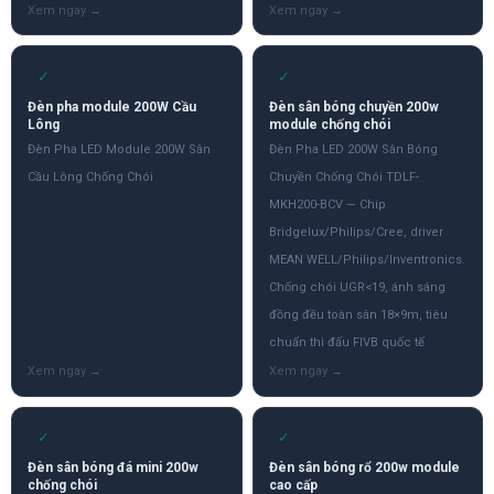
✓
✓
Đèn pha module 200W Cầu
Đèn sân bóng chuyền 200w
Lông
module chống chói
Đèn Pha LED Module 200W Sân
Đèn Pha LED 200W Sân Bóng
Cầu Lông Chống Chói
Chuyền Chống Chói TDLF-
MKH200-BCV — Chip
Bridgelux/Philips/Cree, driver
MEAN WELL/Philips/Inventronics.
Chống chói UGR<19, ánh sáng
đồng đều toàn sân 18×9m, tiêu
chuẩn thi đấu FIVB quốc tế
✓
✓
Đèn sân bóng đá mini 200w
Đèn sân bóng rổ 200w module
chống chói
cao cấp