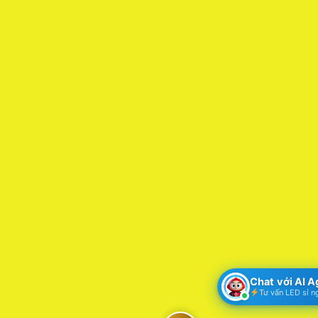
Chat với AI 
Tư vấn LED sỉ n