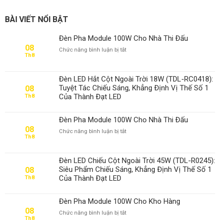
BÀI VIẾT NỔI BẬT
Đèn Pha Module 100W Cho Nhà Thi Đấu
08
ở
Chức năng bình luận bị tắt
Th8
Đèn
Pha
Module
Đèn LED Hắt Cột Ngoài Trời 18W (TDL-RC0418):
100W
Tuyệt Tác Chiếu Sáng, Khẳng Định Vị Thế Số 1
08
Cho
Của Thành Đạt LED
Th8
Nhà
Thi
Đấu
Đèn Pha Module 100W Cho Nhà Thi Đấu
08
ở
Chức năng bình luận bị tắt
Th8
Đèn
Pha
Module
Đèn LED Chiếu Cột Ngoài Trời 45W (TDL-R0245):
100W
Siêu Phẩm Chiếu Sáng, Khẳng Định Vị Thế Số 1
08
Cho
Của Thành Đạt LED
Th8
Nhà
Thi
Đấu
Đèn Pha Module 100W Cho Kho Hàng
08
ở
Chức năng bình luận bị tắt
Th8