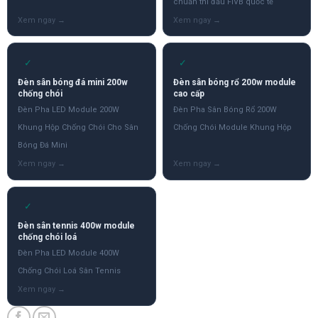
chuẩn thi đấu FIVB quốc tế
✓
✓
Đèn sân bóng đá mini 200w
Đèn sân bóng rổ 200w module
chống chói
cao cấp
Đèn Pha LED Module 200W
Đèn Pha Sân Bóng Rổ 200W
Khung Hộp Chống Chói Cho Sân
Chống Chói Module Khung Hộp
Bóng Đá Mini
✓
Đèn sân tennis 400w module
chống chói loá
Đèn Pha LED Module 400W
Chống Chói Loá Sân Tennis