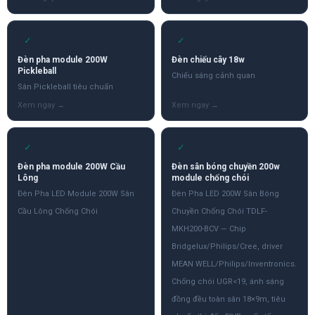
✓
✓
Đèn pha module 200W
Đèn chiếu cây 18w
Pickleball
Chiếu sáng cảnh quan
Sân Pickleball tiêu chuẩn
✓
✓
Đèn pha module 200W Cầu
Đèn sân bóng chuyền 200w
Lông
module chống chói
Đèn Pha LED Module 200W Sân
Đèn Pha LED 200W Sân Bóng
Cầu Lông Chống Chói
Chuyền Chống Chói TDLF-
MKH200-BCV — Chip
Bridgelux/Philips/Cree, driver
MEAN WELL/Philips/Inventronics.
Chống chói UGR<19, ánh sáng
đồng đều toàn sân 18×9m, tiêu