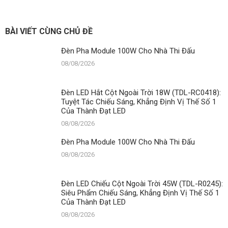
Đèn
Pha
Module
100W
BÀI VIẾT CÙNG CHỦ ĐỀ
Cho
Kho
Đèn Pha Module 100W Cho Nhà Thi Đấu
Hàng
08/08/2026
Đèn LED Hắt Cột Ngoài Trời 18W (TDL-RC0418):
Tuyệt Tác Chiếu Sáng, Khẳng Định Vị Thế Số 1
Của Thành Đạt LED
08/08/2026
Đèn Pha Module 100W Cho Nhà Thi Đấu
08/08/2026
Đèn LED Chiếu Cột Ngoài Trời 45W (TDL-R0245):
Siêu Phẩm Chiếu Sáng, Khẳng Định Vị Thế Số 1
Của Thành Đạt LED
08/08/2026