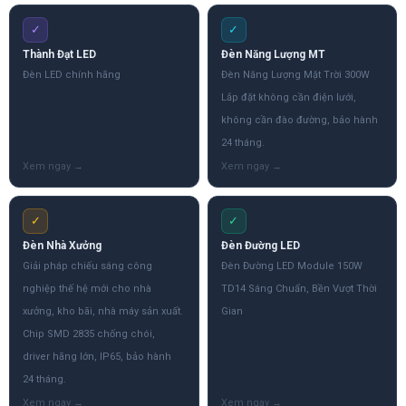
✓
✓
Thành Đạt LED
Đèn Năng Lượng MT
Đèn LED chính hãng
Đèn Năng Lượng Mặt Trời 300W
Lắp đặt không cần điện lưới,
không cần đào đường, bảo hành
24 tháng.
✓
✓
Đèn Nhà Xưởng
Đèn Đường LED
Giải pháp chiếu sáng công
Đèn Đường LED Module 150W
nghiệp thế hệ mới cho nhà
TD14 Sáng Chuẩn, Bền Vượt Thời
xưởng, kho bãi, nhà máy sản xuất.
Gian
Chip SMD 2835 chống chói,
driver hãng lớn, IP65, bảo hành
24 tháng.